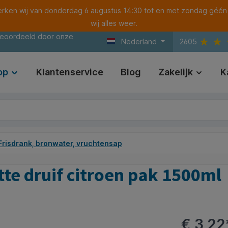
ken wij van donderdag 6 augustus 14:30 tot en met zondag géén
wij alles weer.
beoordeeld door onze
Nederland
2605
op
Klantenservice
Blog
Zakelijk
K
Frisdrank, bronwater, vruchtensap
tte druif citroen pak 1500ml
€ 3,22