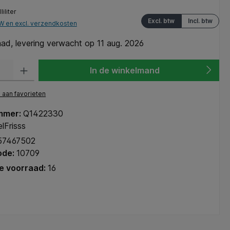
liliter
Excl. btw
Incl. btw
TW en excl. verzendkosten
ad, levering verwacht op 11 aug. 2026
heid: Voer de gewenste hoeveelheid in of gebruik de knoppen om de hoeve
In de winkelmand
aan favorieten
mmer:
Q1422330
lFrisss
57467502
ode:
10709
e voorraad:
16