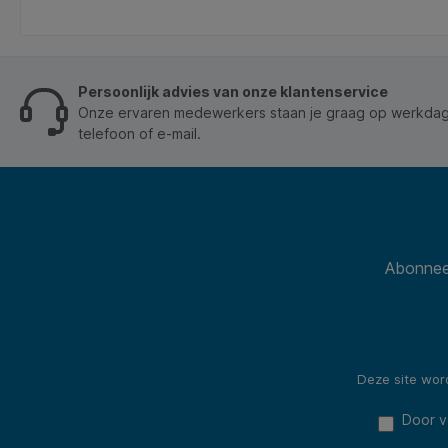
de bewuste drinker hebben we ook 1 kcal varianten.
* Zo kun je genieten van jouw favoriete DubbelFrisss
smaak maar dan zonder de calorieën! *Plant-based!!!
* Vanaf nu zit DubbelFrisss in een lekker duurzame
verpakking!
Persoonlijk advies van onze klantenservice
Onze ervaren medewerkers staan je graag op werkdage
telefoon of e-mail.
Abonneer
Deze site wo
Door v