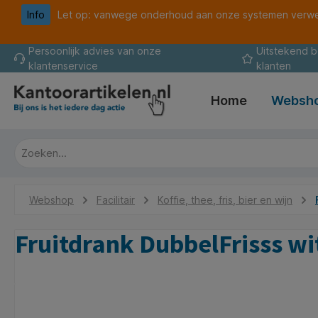
Info
Let op: vanwege onderhoud aan onze systemen verwer
oekopdracht
Ga naar de hoofdnavigatie
Persoonlijk advies van onze
Uitstekend 
klantenservice
klanten
Home
Websh
Webshop
Facilitair
Koffie, thee, fris, bier en wijn
Fruitdrank DubbelFrisss wi
Afbeeldingengalerij overslaan