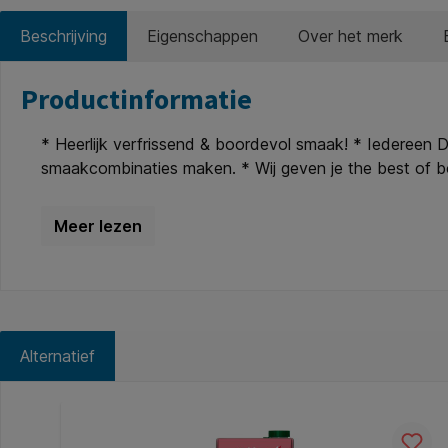
Beschrijving
Eigenschappen
Over het merk
Productinformatie
* Heerlijk verfrissend & boordevol smaak! * Iedereen D
smaakcombinaties maken. * Wij geven je the best of b
Bronnen heerlijk verfrissend. * DubbelFrisss is vanaf
onze fruitige smaakexplosies! * Voor de bewuste drink
de calorieën! *Plant-based!!! * Vanaf nu zit DubbelFris
Alternatief
Productgalerij overslaan