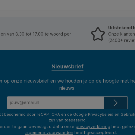
Uitstekend 
n van 8.30 tot 17.00 te woord per
Onze klanten
(2400+ revie
Nieuwsbrief
 op onze nieuwsbrief en we houden je op de hoogte met he
nieuws.
E-
mailadres*
rdt beschermd door reCAPTCHA en de Google
Privacybeleid
en
Gebrui
zijn van toepassing.
erder te gaan bevestigt u dat u onze
privacyverklaring
hebt gelez
algemene voorwaarden
heeft geaccepteerd.