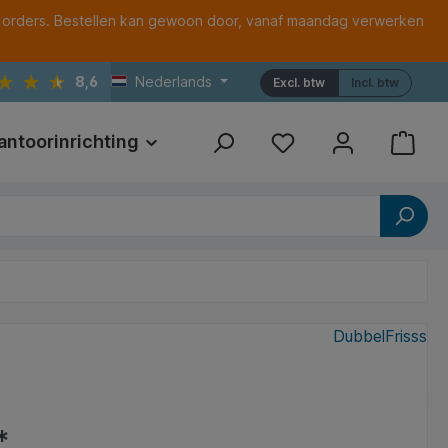
 orders. Bestellen kan gewoon door, vanaf maandag verwerken
8,6
Nederlands
Excl. btw
Incl. btw
antoorinrichting
Print
Referenties
DubbelFrisss
*