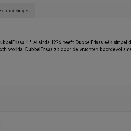
Beoordelingen
ubbelFrisss!!! * Al sinds 1996 heeft DubbelFrisss één simpel
oth worlds: DubbelFrisss zit door de vruchten boordevol sm
 nu nóg lekkerder. * Er wordt gebruik gemaakt van een verni
er hebben we ook 1 kcal varianten. * Zo kun je genieten va
ss in een lekker duurzame verpakking!