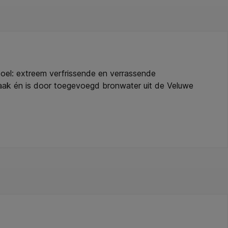
 doel: extreem verfrissende en verrassende
aak én is door toegevoegd bronwater uit de Veluwe
euwde receptuur om weer écht te kunnen genieten van
n jouw favoriete DubbelFrisss smaak maar dan zonder