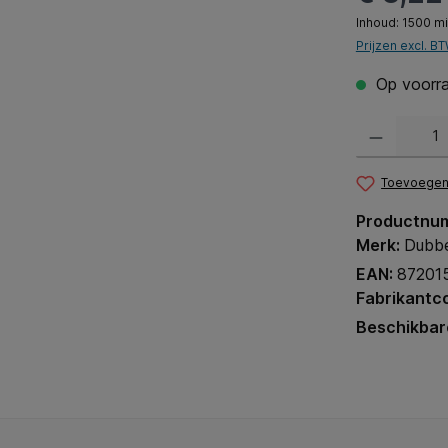
Inhoud:
1500 mil
Prijzen excl. B
Op voorra
Producthoeveel
Toevoegen 
Productnu
Merk:
Dubbe
EAN:
87201
Fabrikantc
Beschikbar