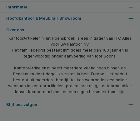
Informatie
Hoofdkantoor & Meubilair Showroom
Over ons
KantoorArtikelen.nl uit Hoensbroek is een initiatief van ITC Alles
voor uw kantoor NV.
Het familiebedrijf bestaat inmiddels meer dan 100 jaar en is
tegenwoordig onder aanvoering van Igor Soons.
KantoorArtikelen.nl heeft meerdere vestigingen binnen de
Benelux en doet dagelijks zaken in heel Europa. Het bedrijf
bestaat uit meerdere bedrijfstakken waaronder een online
webshop in kantoorartikelen, projectinrichting, kantoormeubilair
lease, kantoormachines en een eigen huismerk toner lijn.
Blijf ons volgen
* Alle prijzen zijn excl. btw en excl. verzendkosten, tenzij anders vermeld.
© 2026 Kantoorartikelen.nl - Alle Rechten Voorbehouden. Theme by
SBYP (Smart Business Young Professionals)