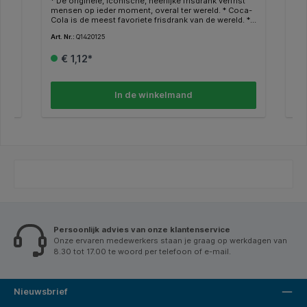
* De originele, iconische, heerlijke frisdrank verfrist
* D
psi
mensen op ieder moment, overal ter wereld. * Coca-
men
 *
Cola is de meest favoriete frisdrank van de wereld. *
Col
ten
Alleen Natuurlijke aroma's. zonder toegevoegde
All
Art. Nr.:
Q1420125
Art.
conserveermiddelen. * Geschikt voor vegetariërs en
con
ame
veganisten. * Bevat geen allergenen.
veg
€ 1,12*
In de winkelmand
Persoonlijk advies van onze klantenservice
Onze ervaren medewerkers staan je graag op werkdagen van
8.30 tot 17.00 te woord per telefoon of e-mail.
Nieuwsbrief