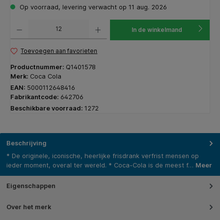
Op voorraad, levering verwacht op 11 aug. 2026
Producthoeveelheid: Voer de gewenste hoeveelheid in of gebruik de knoppen om de hoeveelhe
In de winkelmand
Toevoegen aan favorieten
Productnummer:
Q1401578
Merk:
Coca Cola
EAN:
5000112648416
Fabrikantcode:
642706
Beschikbare voorraad:
1272
Beschrijving
* De originele, iconische, heerlijke frisdrank verfrist mensen op
ieder moment, overal ter wereld. * Coca-Cola is de meest f…
Meer
Eigenschappen
Over het merk