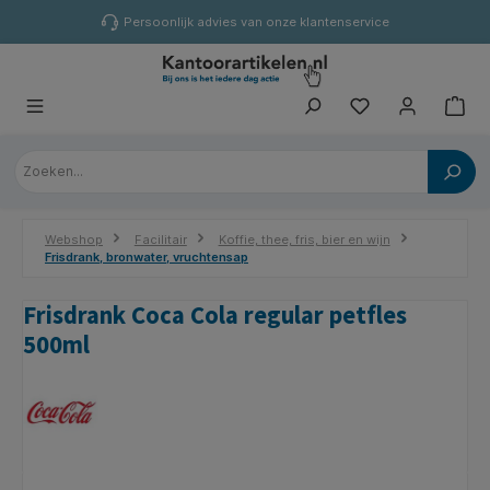
hoofdinhoud
Persoonlijk advies van onze klantenservice
Webshop
Facilitair
Koffie, thee, fris, bier en wijn
Frisdrank, bronwater, vruchtensap
Frisdrank Coca Cola regular petfles
500ml