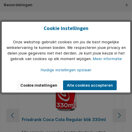
Beoordelingen
Cookie instellingen
Onze webshop gebruikt cookies om jou de best mogelijke
Productgalerij overslaan
Alternatief
winkelervaring te kunnen bieden. We respecteren jouw privacy en
delen jouw gegevens niet met derden. Je kunt jouw keuze in het
500+ op voorraad
gebruik van cookies op elk moment wijzigen.
Meer informatie
Huidige instellingen opslaan
Cookie instellingen
Alle cookies accepteren
Frisdrank Coca Cola Regular blik 330ml
Fr
lit