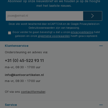
Abonneer op onze nieuwsbrief en we houden je op de hoogte
met het laatste nieuws.
E-
mailadres*
Deze site wordt beschermd door reCAPTCHA en de Google
Privacybeleid
en
Gebruiksvoorwaarden
zijn van toepassing.
Door verder te gaan bevestigt u dat u onze
privacyverklaring
hebt
gelezen en onze
algemene voorwaarden
heeft geaccepteerd.
Klantenservice
Ondersteuning en advies via:
+31 (0) 45-522 93 11
ma-vr, 08:30 - 17:00 uur
info@kantoorartikelen.nl
ma-vr, 08:30 - 17:00 uur
Of via ons
contactformulier
.
Service