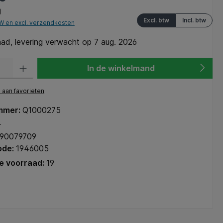
)
Excl. btw
Incl. btw
TW en excl. verzendkosten
ad, levering verwacht op 7 aug. 2026
heid: Voer de gewenste hoeveelheid in of gebruik de knoppen om de hoeve
In de winkelmand
aan favorieten
mmer:
Q1000275
L
90079709
ode:
1946005
e voorraad:
19