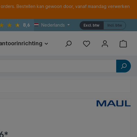
 orders. Bestellen kan gewoon door, vanaf maandag verwerken
8,6
Nederlands
Excl. btw
Incl. btw
antoorinrichting
Print
Referenties
6*