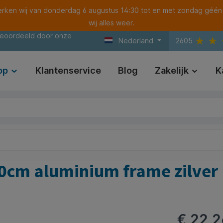
ken wij van donderdag 6 augustus 14:30 tot en met zondag géén
wij alles weer.
beoordeeld door onze
Nederland
2605
op
Klantenservice
Blog
Zakelijk
K
60cm aluminium frame zilver
€ 22,2