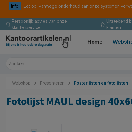
Info
Let op: vanwege onderhoud aan onze systemen verwer
oekopdracht
Ga naar de hoofdnavigatie
Persoonlijk advies van onze
Uitstekend 
klantenservice
klanten
Home
Websh
Webshop
Presenteren
Posterlijsten en fotolijsten
Fotolijst MAUL design 40x
Afbeeldingengalerij overslaan