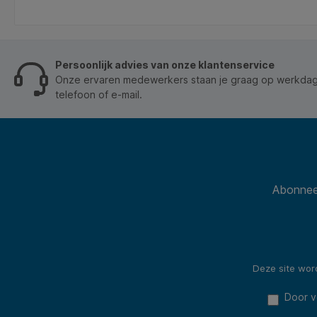
achterwand en staander van MDF om ook staand te
et
presenteren. * 100% recyclebaar.
t-
Persoonlijk advies van onze klantenservice
ar.
Onze ervaren medewerkers staan je graag op werkdage
telefoon of e-mail.
Abonneer
Deze site wo
Door v