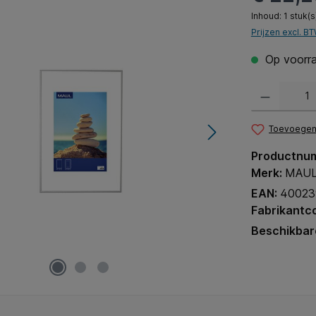
Inhoud:
1 stuk(s
Prijzen excl. B
Op voorra
Producthoeveel
Toevoegen 
Productnu
Merk:
MAU
EAN:
40023
Fabrikantc
Beschikbar