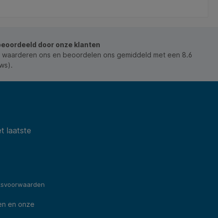
achterwand en staander van MDF om ook staand te
ac
presenteren. * 100% recyclebaar.
pr
beoordeeld door onze klanten
 waarderen ons en beoordelen ons gemiddeld met een 8.6
ws).
t laatste
ksvoorwaarden
en en onze