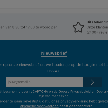
achterwand en staander van MDF om ook staand te
presenteren. * 100% recyclebaar.
Uitstekend 
n van 8.30 tot 17.00 te woord per
Onze klanten
(2400+ revie
Nieuwsbrief
 op onze nieuwsbrief en we houden je op de hoogte met he
nieuws.
E-
mailadres*
rdt beschermd door reCAPTCHA en de Google
Privacybeleid
en
Gebrui
zijn van toepassing.
erder te gaan bevestigt u dat u onze
privacyverklaring
hebt gelez
algemene voorwaarden
heeft geaccepteerd.