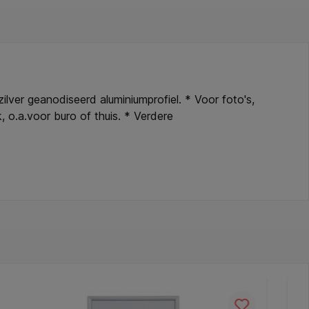
ilver geanodiseerd aluminiumprofiel. * Voor foto's,
 o.a.voor buro of thuis. * Verdere
 galerijen, voor oorkonden, posters, visual
e vorm, decent design. * Gemakkelijk in gebruik, snel
sparant kunststof(glas). * Inclusief passepartout-