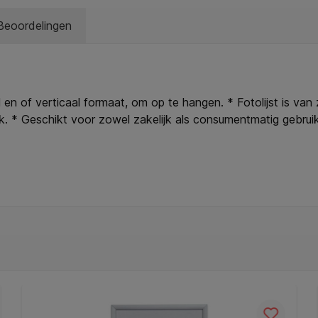
Beoordelingen
en of verticaal formaat, om op te hangen. * Fotolijst is van z
k. * Geschikt voor zowel zakelijk als consumentmatig gebruik,
fotografen, kunstenaars, presenteren in recepties of gangen,
onden en verstevigd door verstekverbinding. * Minimalistisch
t raken. * Glashelder en veilig voorzien van hoogwaardig tran