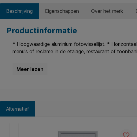
Beschrijving
Eigenschappen
Over het merk
Productinformatie
* Hoogwaardige aluminium fotowissellijst. * Horizontaal 
menu's of reclame in de etalage, restaurant of toonban
toepassingsgebieden bij tentoonstellingen, musea, voor 
merchandising. * Sterke fotolijst die in de hoeken verb
te openen met draaiveer, vast geniet, kan dus niet kwij
sjabloon. * Stabiele achterwand. * 100% recyclebaar.
Alternatief
Productgalerij overslaan