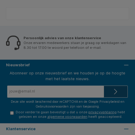
Persoonlijk advies van onze klantenservice
Onze ervaren medewerkers staan je graag op werkdagen van
8.30 tot 17.00 te woord per telefoon of e-mail.
Nieuwsbrief
Abonneer op onze nieuwsbrief en we houden je op de hoogte
met het laatste nieuws.
E-
mailadres*
Deze site wordt beschermd door reCAPTCHA en de Google
Privacybeleid
en
Gebruiksvoorwaarden
zijn van toepassing.
Door verder te gaan bevestigt u dat u onze
privacyverklaring
hebt
gelezen en onze
algemene voorwaarden
heeft geaccepteerd.
Klantenservice