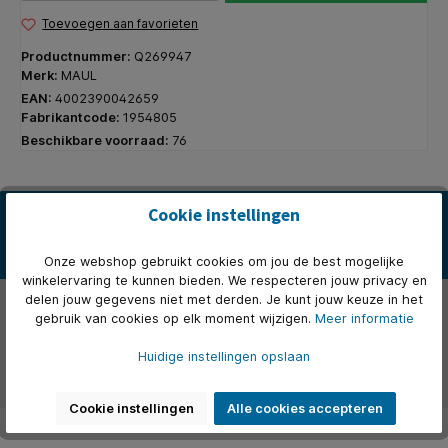
Toevoegen aan favorieten
Productnummer:
Q269947
Merk:
MAUL
EAN:
4002390042659
Fabrikantcode:
1954805
Beschikbare voorraad:
76
Beschrijving
Cookie instellingen
* Bureauaccessoires van hoogwaardige kwaliteit acryl. * Past prima
in elke werkomgeving. * Het veeleisende productieproces g…
Meer
Onze webshop gebruikt cookies om jou de best mogelijke
winkelervaring te kunnen bieden. We respecteren jouw privacy en
Eigenschappen
delen jouw gegevens niet met derden. Je kunt jouw keuze in het
gebruik van cookies op elk moment wijzigen.
Meer informatie
Over het merk
Huidige instellingen opslaan
Beoordelingen
Cookie instellingen
Alle cookies accepteren