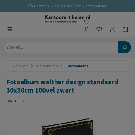
hoofdinhoud
Persoonlijk advies van onze klantenservice
Webshop
Presenteren
Showalbums
Fotoalbum walther design standaard
30x30cm 100vel zwart
WALTHER
Afbeeldingengalerij overslaan