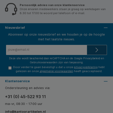
Persoonlijk advies van onze klantenservice
Onze ervaren medewerkers staan je graag op werkdagen van
8.30 tot 17.00 te woord per telefoon of e-mail.
Nieuwsbrief
Abonneer op onze nieuwsbrief en we houden je op de hoogte
met het laatste nieuws.
E-
mailadres*
Deze site wordt beschermd door reCAPTCHA en de Google
Privacybeleid
en
Gebruiksvoorwaarden
zijn van toepassing.
Door verder te gaan bevestigt u dat u onze
privacyverklaring
hebt
gelezen en onze
algemene voorwaarden
heeft geaccepteerd.
Klantenservice
Ondersteuning en advies via:
+31 (0) 45-522 93 11
ma-vr, 08:30 - 17:00 uur
info@kantoorartikelen.nl