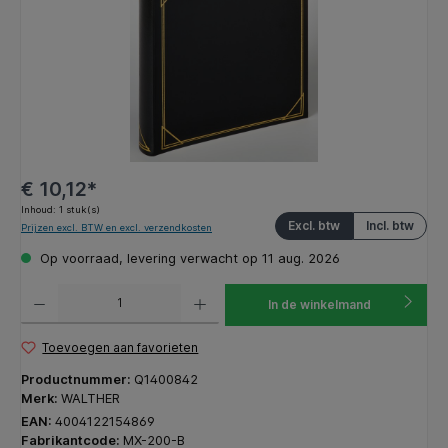
€ 10,12*
Inhoud:
1 stuk(s)
Excl. btw
Incl. btw
Prijzen excl. BTW en excl. verzendkosten
Op voorraad, levering verwacht op 11 aug. 2026
Producthoeveelheid: Voer de gewenste hoeveelheid in of gebruik de knoppen om de hoeveelhe
In de winkelmand
Toevoegen aan favorieten
Productnummer:
Q1400842
Merk:
WALTHER
EAN:
4004122154869
Fabrikantcode:
MX-200-B