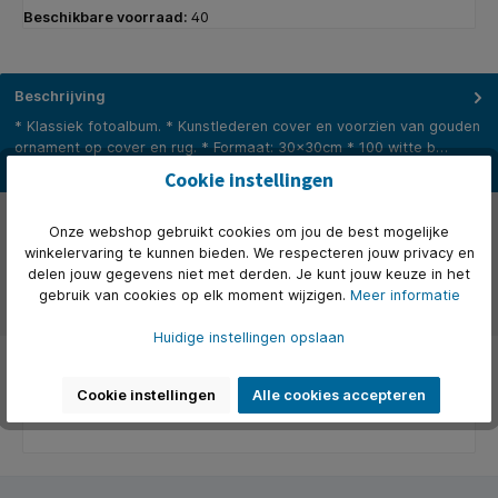
Beschikbare voorraad:
40
Beschrijving
* Klassiek fotoalbum. * Kunstlederen cover en voorzien van gouden
ornament op cover en rug. * Formaat: 30x30cm * 100 witte b…
Meer
Cookie instellingen
Eigenschappen
Onze webshop gebruikt cookies om jou de best mogelijke
winkelervaring te kunnen bieden. We respecteren jouw privacy en
Over het merk
delen jouw gegevens niet met derden. Je kunt jouw keuze in het
gebruik van cookies op elk moment wijzigen.
Meer informatie
Beoordelingen
Huidige instellingen opslaan
Cookie instellingen
Alle cookies accepteren