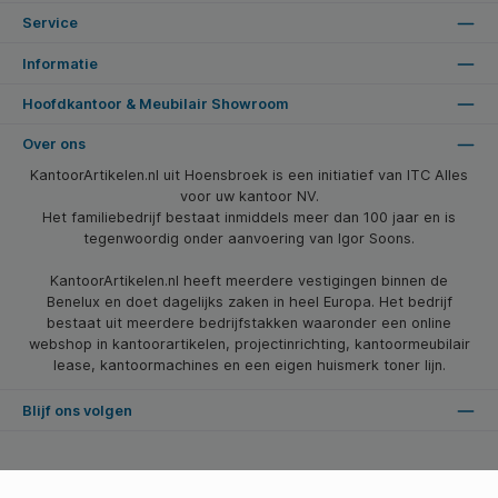
Service
Informatie
Hoofdkantoor & Meubilair Showroom
Over ons
KantoorArtikelen.nl uit Hoensbroek is een initiatief van ITC Alles
voor uw kantoor NV.
Het familiebedrijf bestaat inmiddels meer dan 100 jaar en is
tegenwoordig onder aanvoering van Igor Soons.
KantoorArtikelen.nl heeft meerdere vestigingen binnen de
Benelux en doet dagelijks zaken in heel Europa. Het bedrijf
bestaat uit meerdere bedrijfstakken waaronder een online
webshop in kantoorartikelen, projectinrichting, kantoormeubilair
lease, kantoormachines en een eigen huismerk toner lijn.
Blijf ons volgen
* Alle prijzen zijn excl. btw en excl. verzendkosten, tenzij anders vermeld.
© 2026 Kantoorartikelen.nl - Alle Rechten Voorbehouden. Theme by