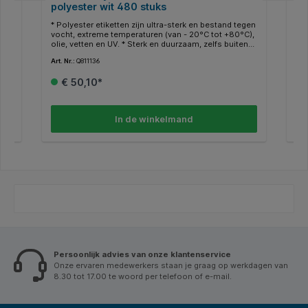
polyester wit 480 stuks
pr
* Polyester etiketten zijn ultra-sterk en bestand tegen
* Z
vocht, extreme temperaturen (van - 20°C tot +80°C),
Per
f
olie, vetten en UV. * Sterk en duurzaam, zelfs buiten
kop
te gebruiken. * Ideaal voor markeren en prijzen van
kle
Art. Nr.:
Q811136
Art.
producten. * Handig wanneer het materiaal sterker
loo
voor
moet zijn dan gewoon papier. * Bestand tegen olie en
ste
€ 50,10*
vuil, is weer- en watervast, kan niet scheuren. *Gratis
vla
online templates en ontwerpsoftware beschikbaar
Pro
ams
op http://www.avery.eu.
las
ijm
doo
In de winkelmand
gel
in 
eti
hec
. *
Mil
FSC
ww
°C,
Persoonlijk advies van onze klantenservice
Onze ervaren medewerkers staan je graag op werkdagen van
8.30 tot 17.00 te woord per telefoon of e-mail.