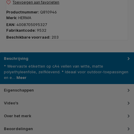
Toevoegen aan favorieten
Productnummer:
Q810946
Merk:
HERMA
EAN:
4008705095327
Fabrikantcode:
9532
Beschikbare voorraad:
203
Beschrijving
* Weervaste etiketten op cA4 vellen van witte, matte
polyethyleenfolie, zelfklevend. * Ideaal voor outdoor-toepassingen
en e…
Meer
Eigenschappen
Video's
Over het merk
Beoordelingen