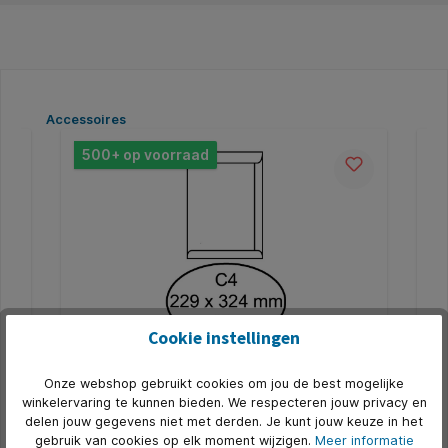
Productgalerij overslaan
Accessoires
500+ op voorraad
5
Cookie instellingen
Envelop Quantore akte C4 229x324mm
En
Onze webshop gebruikt cookies om jou de best mogelijke
5
zelfklevend wit 10 stuks
ze
winkelervaring te kunnen bieden. We respecteren jouw privacy en
De Quantore akte-envelop type C4 is ontworpen voor
De 
delen jouw gegevens niet met derden. Je kunt jouw keuze in het
het veilig en professioneel verzenden van
bet
gebruik van cookies op elk moment wijzigen.
Meer informatie
ongevouwen A4-documenten, ideaal voor
ve