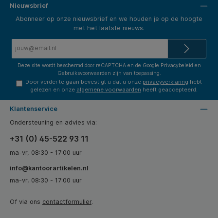
Nieuwsbrief
Abonneer op onze nieuwsbrief en we houden je op de hoogte
met het laatste nieuws.
E-
mailadres*
Deze site wordt beschermd door reCAPTCHA en de Google
Privacybeleid
en
Gebruiksvoorwaarden
zijn van toepassing.
Door verder te gaan bevestigt u dat u onze
privacyverklaring
hebt
gelezen en onze
algemene voorwaarden
heeft geaccepteerd.
Klantenservice
Ondersteuning en advies via:
+31 (0) 45-522 93 11
ma-vr, 08:30 - 17:00 uur
info@kantoorartikelen.nl
ma-vr, 08:30 - 17:00 uur
Of via ons
contactformulier
.