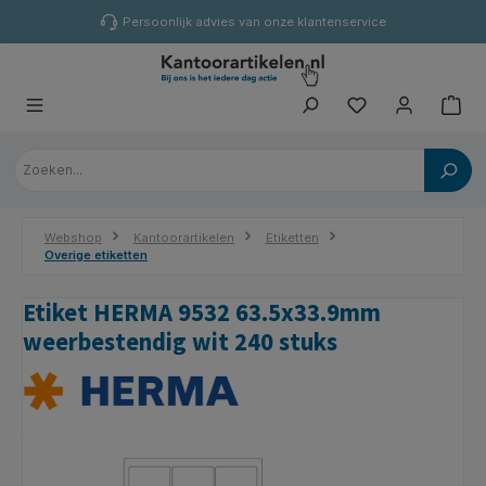
hoofdinhoud
Persoonlijk advies van onze klantenservice
Webshop
Kantoorartikelen
Etiketten
Overige etiketten
Etiket HERMA 9532 63.5x33.9mm
weerbestendig wit 240 stuks
Afbeeldingengalerij overslaan