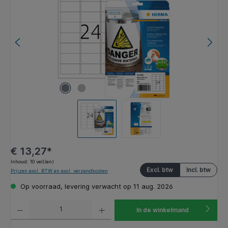
€ 13,27*
Inhoud:
10 vel(len)
Excl. btw
Incl. btw
Prijzen excl. BTW en excl. verzendkosten
Op voorraad, levering verwacht op 11 aug. 2026
Producthoeveelheid: Voer de gewenste hoeveelheid in of gebruik de knoppen om de hoeveelhe
In de winkelmand