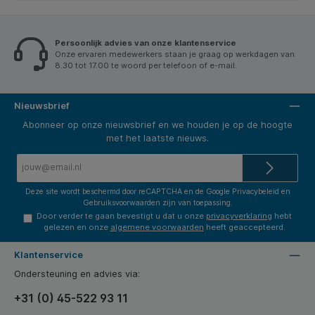
Persoonlijk advies van onze klantenservice
Onze ervaren medewerkers staan je graag op werkdagen van
8.30 tot 17.00 te woord per telefoon of e-mail.
Nieuwsbrief
Abonneer op onze nieuwsbrief en we houden je op de hoogte
met het laatste nieuws.
E-
mailadres*
Deze site wordt beschermd door reCAPTCHA en de Google
Privacybeleid
en
Gebruiksvoorwaarden
zijn van toepassing.
Door verder te gaan bevestigt u dat u onze
privacyverklaring
hebt
gelezen en onze
algemene voorwaarden
heeft geaccepteerd.
Klantenservice
Ondersteuning en advies via:
+31 (0) 45-522 93 11