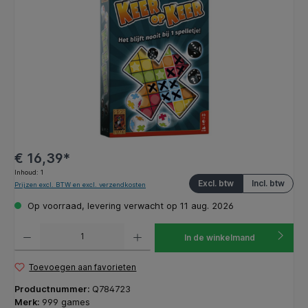
€ 16,39*
Inhoud:
1
Excl. btw
Incl. btw
Prijzen excl. BTW en excl. verzendkosten
Op voorraad, levering verwacht op 11 aug. 2026
Producthoeveelheid: Voer de gewenste hoeveelheid in of gebruik de knoppen om de hoeveelhe
In de winkelmand
Toevoegen aan favorieten
Productnummer:
Q784723
Merk:
999 games