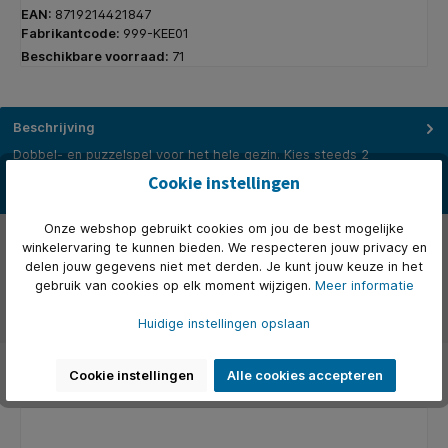
EAN:
8719214421847
Fabrikantcode:
999-KEE01
Beschikbare voorraad:
71
Beschrijving
Dobbel- en puzzelspel voor het hele gezin. Kies steeds 2
dobbelstenen en kruis de bijbehorende vakjes op je speelveld aan.
Cookie instellingen
H…
Meer
Onze webshop gebruikt cookies om jou de best mogelijke
Eigenschappen
winkelervaring te kunnen bieden. We respecteren jouw privacy en
delen jouw gegevens niet met derden. Je kunt jouw keuze in het
Over het merk
gebruik van cookies op elk moment wijzigen.
Meer informatie
Beoordelingen
Huidige instellingen opslaan
Cookie instellingen
Alle cookies accepteren