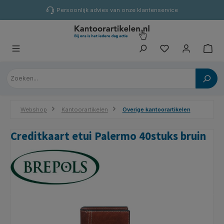
hoofdinhoud
Persoonlijk advies van onze klantenservice
Webshop
Kantoorartikelen
Overige kantoorartikelen
Creditkaart etui Palermo 40stuks bruin
Afbeeldingengalerij overslaan