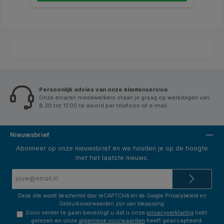
Persoonlijk advies van onze klantenservice
Onze ervaren medewerkers staan je graag op werkdagen van
8.30 tot 17.00 te woord per telefoon of e-mail.
Nieuwsbrief
Abonneer op onze nieuwsbrief en we houden je op de hoogte
met het laatste nieuws.
E-
mailadres*
Deze site wordt beschermd door reCAPTCHA en de Google
Privacybeleid
en
Gebruiksvoorwaarden
zijn van toepassing.
Door verder te gaan bevestigt u dat u onze
privacyverklaring
hebt
gelezen en onze
algemene voorwaarden
heeft geaccepteerd.