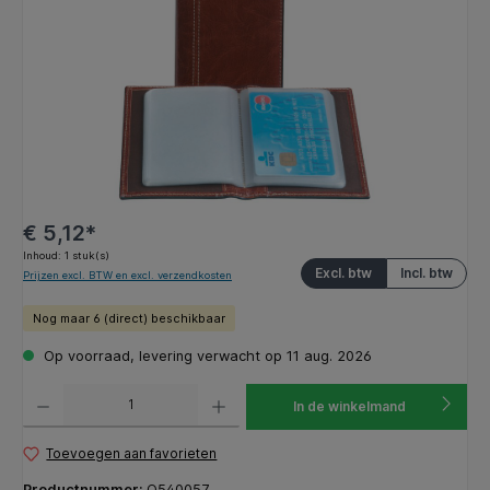
€ 5,12*
Inhoud:
1 stuk(s)
Excl. btw
Incl. btw
Prijzen excl. BTW en excl. verzendkosten
Nog maar 6 (direct) beschikbaar
Op voorraad, levering verwacht op 11 aug. 2026
Producthoeveelheid: Voer de gewenste hoeveelheid in of gebruik de knoppen om de hoeveelhe
In de winkelmand
Toevoegen aan favorieten
Productnummer:
Q540057