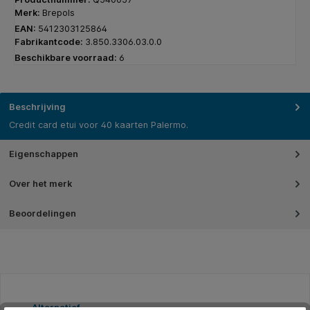
Merk:
Brepols
EAN:
5412303125864
Fabrikantcode:
3.850.3306.03.0.0
Beschikbare voorraad:
6
Beschrijving
Credit card etui voor 40 kaarten Palermo.
Eigenschappen
Over het merk
Beoordelingen
Productgalerij overslaan
Alternatief