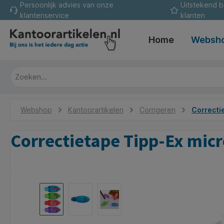
Persoonlijk advies van onze
Uitstekend 
oekopdracht
Ga naar de hoofdnavigatie
klantenservice
klanten
Home
Websh
Webshop
Kantoorartikelen
Corrigeren
Correctie
Correctietape Tipp-Ex mic
Afbeeldingengalerij overslaan