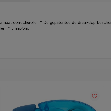
formaat correctieroller. * De gepatenteerde draai-dop besche
orden. * 5mmx8m.