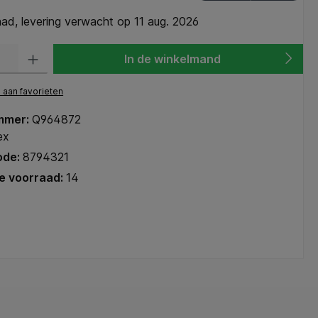
ad, levering verwacht op 11 aug. 2026
heid: Voer de gewenste hoeveelheid in of gebruik de knoppen om de hoeve
In de winkelmand
aan favorieten
mmer:
Q964872
ex
ode:
8794321
e voorraad:
14