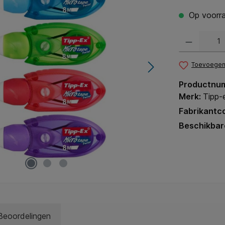
Op voorra
Producthoeveel
Toevoegen 
Productnu
Merk:
Tipp-
Fabrikantc
Beschikbar
Beoordelingen