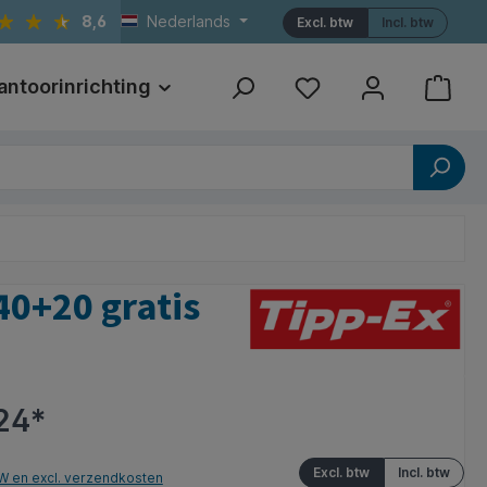
8,6
Nederlands
Excl. btw
Incl. btw
antoorinrichting
Print
Referenties
0+20 gratis
24*
Excl. btw
Incl. btw
TW en excl. verzendkosten