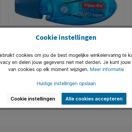
Cookie instellingen
Correctietape Tipp-Ex micro twist
5mmx8m
ruikt cookies om jou de best mogelijke winkelervaring te 
* Handig voor thuis, op kantoor of op school. * Klein
ivacy en delen jouw gegevens niet met derden. Je kunt jouw 
formaat correctieroller. * De gepatenteerde draai-
dop beschermt de tape. * Uitstekende hechting. *
van cookies op elk moment wijzigen.
Meer informatie
Direct overschrijfbaar. * Kan direct gefaxt of
Art. Nr.:
Q416148
gekopieerd worden. * 5mmx8m.
Huidige instellingen opslaan
€ 4,03*
Cookie instellingen
Alle cookies accepteren
In de winkelmand