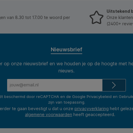
Uitstekend 
n van 8.30 tot 17.00 te woord per
Onze klanten
(2400+ revie
Nieuwsbrief
 op onze nieuwsbrief en we houden je op de hoogte met he
nieuws.
E-
mailadres*
rdt beschermd door reCAPTCHA en de Google
Privacybeleid
en
Gebrui
zijn van toepassing.
erder te gaan bevestigt u dat u onze
privacyverklaring
hebt gelez
algemene voorwaarden
heeft geaccepteerd.