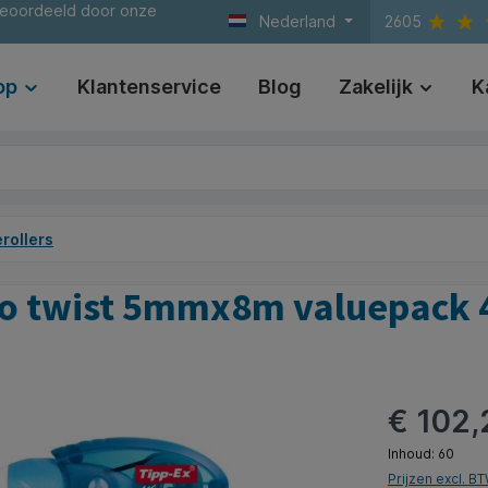
beoordeeld door onze
Nederland
2605
op
Klantenservice
Blog
Zakelijk
K
rollers
ro twist 5mmx8m valuepack 4
€ 102,
Inhoud:
60
Prijzen excl. B