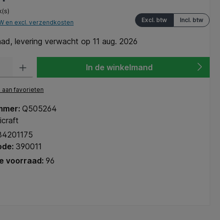
k(s)
Excl. btw
Incl. btw
TW en excl. verzendkosten
ad, levering verwacht op 11 aug. 2026
heid: Voer de gewenste hoeveelheid in of gebruik de knoppen om de hoeve
In de winkelmand
aan favorieten
mmer:
Q505264
craft
34201175
ode:
390011
e voorraad:
96