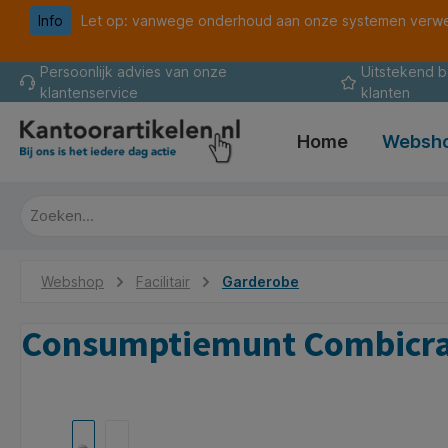
Info
Let op: vanwege onderhoud aan onze systemen verwer
oekopdracht
Ga naar de hoofdnavigatie
Persoonlijk advies van onze
Uitstekend 
klantenservice
klanten
Home
Websh
Webshop
Facilitair
Garderobe
Consumptiemunt Combicraf
Afbeeldingengalerij overslaan