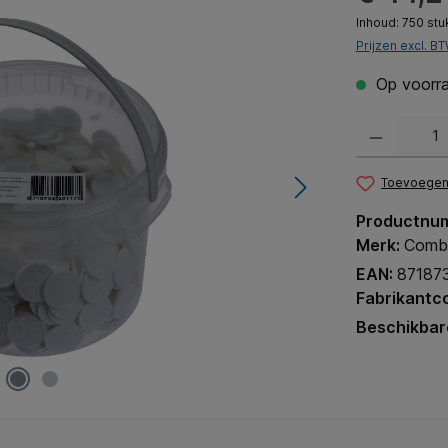
Inhoud:
750 stu
Prijzen excl. B
Op voorra
Producthoeveel
Toevoegen 
Productnu
Merk:
Combi
EAN:
87187
Fabrikantc
Beschikbar