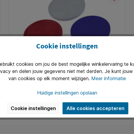
Cookie instellingen
Consumptiemunt Combicraft rood 750
ruikt cookies om jou de best mogelijke winkelervaring te 
stuks
ivacy en delen jouw gegevens niet met derden. Je kunt jouw 
* Kunststof consumptiemunt Ø29mm. * Voorzien van
van cookies op elk moment wijzigen.
Meer informatie
reliëf bedrukking "1 consumptie".
Huidige instellingen opslaan
Art. Nr.:
Q505263
€ 44,24*
Cookie instellingen
Alle cookies accepteren
In de winkelmand