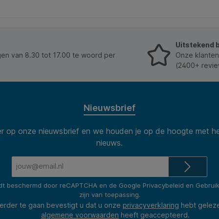
Uitstekend 
n van 8.30 tot 17.00 te woord per
Onze klanten
(2400+ revie
Nieuwsbrief
 op onze nieuwsbrief en we houden je op de hoogte met he
nieuws.
E-
mailadres*
rdt beschermd door reCAPTCHA en de Google
Privacybeleid
en
Gebrui
zijn van toepassing.
erder te gaan bevestigt u dat u onze
privacyverklaring
hebt gelez
algemene voorwaarden
heeft geaccepteerd.