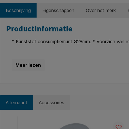
Beschrijving
Eigenschappen
Over het merk
Productinformatie
* Kunststof consumptiemunt Ø29mm. * Voorzien van rel
Alternatief
Accessoires
Productgalerij overslaan