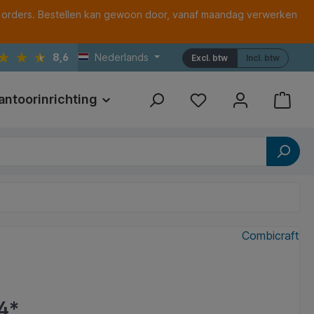
 orders. Bestellen kan gewoon door, vanaf maandag verwerken
8,6
Nederlands
Excl. btw
Incl. btw
antoorinrichting
Print
Referenties
Combicraft
4*