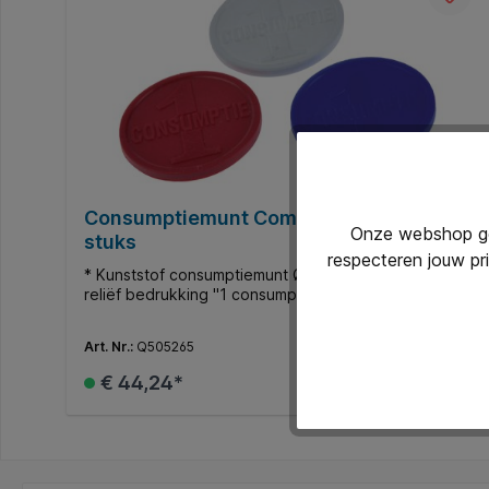
Consumptiemunt Combicraft blauw 750
Onze webshop geb
stuks
respecteren jouw pr
* Kunststof consumptiemunt Ø29mm. * Voorzien van
reliëf bedrukking "1 consumptie".
Art. Nr.:
Q505265
€ 44,24*
In de winkelmand