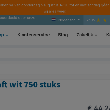
ken wij van donderdag 6 augustus 14:30 tot en met zondag géén
wij alles weer.
beoordeeld door onze
Nederland
2605
op
Klantenservice
Blog
Zakelijk
K
t wit 750 stuks
€ 44,2