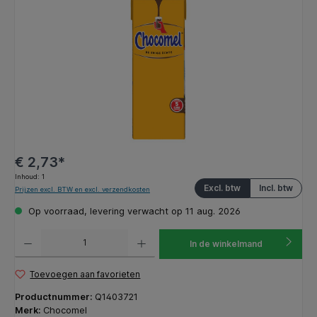
€ 2,73*
Inhoud:
1
Excl. btw
Incl. btw
Prijzen excl. BTW en excl. verzendkosten
Op voorraad, levering verwacht op 11 aug. 2026
Producthoeveelheid: Voer de gewenste hoeveelheid in of gebruik de knoppen om de hoeveelhe
In de winkelmand
Toevoegen aan favorieten
Productnummer:
Q1403721
Merk:
Chocomel