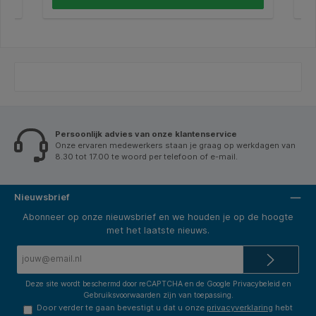
Persoonlijk advies van onze klantenservice
Onze ervaren medewerkers staan je graag op werkdagen van
8.30 tot 17.00 te woord per telefoon of e-mail.
Nieuwsbrief
Abonneer op onze nieuwsbrief en we houden je op de hoogte
met het laatste nieuws.
E-
mailadres*
Deze site wordt beschermd door reCAPTCHA en de Google
Privacybeleid
en
Gebruiksvoorwaarden
zijn van toepassing.
Door verder te gaan bevestigt u dat u onze
privacyverklaring
hebt