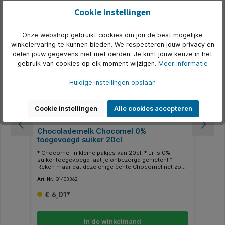
Productgalerij overslaan
Alternatief
Cookie instellingen
5
Onze webshop gebruikt cookies om jou de best mogelijke
winkelervaring te kunnen bieden. We respecteren jouw privacy en
delen jouw gegevens niet met derden. Je kunt jouw keuze in het
gebruik van cookies op elk moment wijzigen.
Meer informatie
Huidige instellingen opslaan
Cookie instellingen
Alle cookies accepteren
r
Chocolademelk Chocomel 0%
Ch
toegevoegd suiker 20cl
* Chocomel in kleine pakjes van 20cl. * Er is 0%
* 
r
suiker toegevoegd laat je onbezorgd genieten! *
Cho
Reken maar dat deze enige èchte Chocomel net zo
onw
r,
onweerstaanbaar smaakt.
afg
Art. Nr.:
Q1403362
Art.
 is
en 
€ 6,01*
In de winkelmand