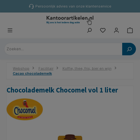
hoofdinhoud
Persoonlijk advies van onze klantenservice
Webshop
Facilitair
Koffie, thee, fris, bier en wijn
Cacao chocolademelk
Chocolademelk Chocomel vol 1 liter
Afbeeldingengalerij overslaan