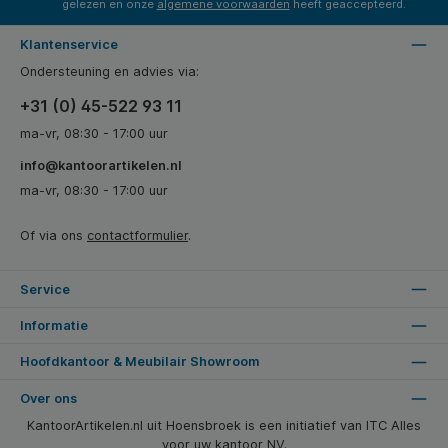
gelezen en onze
algemene voorwaarden
heeft geaccepteerd.
Klantenservice
Ondersteuning en advies via:
+31 (0) 45-522 93 11
ma-vr, 08:30 - 17:00 uur
info@kantoorartikelen.nl
ma-vr, 08:30 - 17:00 uur
Of via ons
contactformulier
.
Service
Informatie
Hoofdkantoor & Meubilair Showroom
Over ons
KantoorArtikelen.nl uit Hoensbroek is een initiatief van ITC Alles
voor uw kantoor NV.