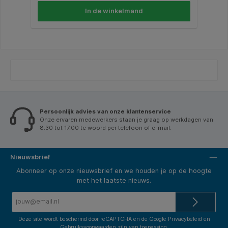
snelle duplicatie nodig is. Met 10 vellen per
In de winkelmand
verpakking ben je verzekerd van voldoende voorraad
voor dagelijks gebruik. Kenmerken: * Type:
carbonpapier a4 wit. * Formaat: 21x29,7cm (A4). *
Aantal vellen: 10. * Kleur: wit.
Persoonlijk advies van onze klantenservice
Onze ervaren medewerkers staan je graag op werkdagen van
8.30 tot 17.00 te woord per telefoon of e-mail.
Nieuwsbrief
Abonneer op onze nieuwsbrief en we houden je op de hoogte
met het laatste nieuws.
E-
mailadres*
Deze site wordt beschermd door reCAPTCHA en de Google
Privacybeleid
en
Gebruiksvoorwaarden
zijn van toepassing.