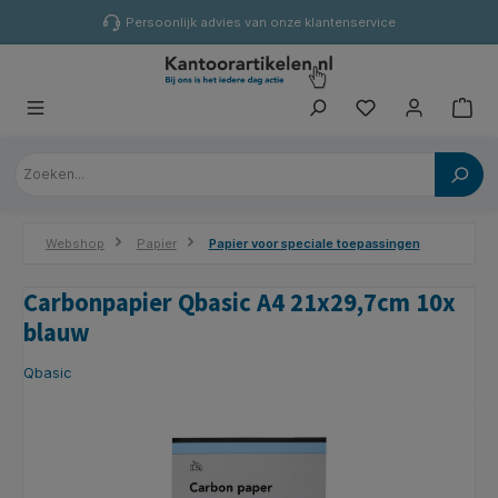
hoofdinhoud
Persoonlijk advies van onze klantenservice
Webshop
Papier
Papier voor speciale toepassingen
Carbonpapier Qbasic A4 21x29,7cm 10x
blauw
Qbasic
Afbeeldingengalerij overslaan