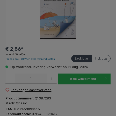
€ 2,86*
Inhoud:
10 vel(len)
Excl. btw
Incl. btw
Prijzen excl. BTW en excl. verzendkosten
Op voorraad, levering verwacht op 11 aug. 2026
Producthoeveelheid: Voer de gewenste hoeveelheid in of gebruik de knoppen om de hoeveelhe
In de winkelmand
Toevoegen aan favorieten
Productnummer:
Q1387283
Merk:
Qbasic
EAN:
8712453093516
Fabrikantcode:
8712453093417