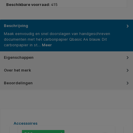
Beschikbare voorraad:
415
Beschrijving
Maak eenvoudig en snel doorslagen van handgeschreven
documenten met het carbonpapier Qbasic A4 blauw. Dit
carbonpapier in st…
Meer
Eigenschappen
Over het merk
Beoordelingen
Productgalerij overslaan
Accessoires