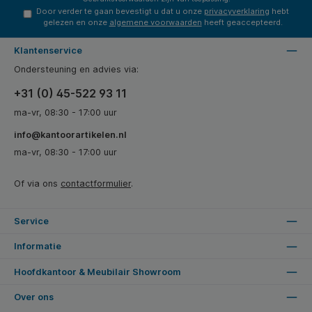
Door verder te gaan bevestigt u dat u onze
privacyverklaring
hebt
gelezen en onze
algemene voorwaarden
heeft geaccepteerd.
Klantenservice
Ondersteuning en advies via:
+31 (0) 45-522 93 11
ma-vr, 08:30 - 17:00 uur
info@kantoorartikelen.nl
ma-vr, 08:30 - 17:00 uur
Of via ons
contactformulier
.
Service
Informatie
Hoofdkantoor & Meubilair Showroom
Over ons