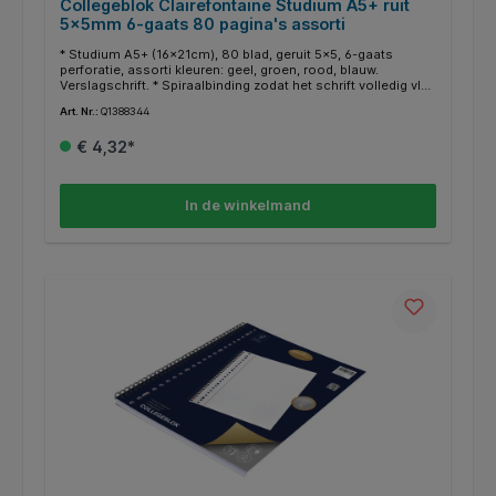
Collegeblok Clairefontaine Studium A5+ ruit
5x5mm 6-gaats 80 pagina's assorti
* Studium A5+ (16x21cm), 80 blad, geruit 5x5, 6-gaats
perforatie, assorti kleuren: geel, groen, rood, blauw.
Verslagschrift. * Spiraalbinding zodat het schrift volledig vlak
kan geopend worden en het beschrijven van beide zijden
Art. Nr.:
Q1388344
gemakkelijk gaat. * Uitscheurbare, micro geperforeerde
bladen. * Uiterst glad, wit papier waarop het makkelijk en
€ 4,32*
netjes schrijven is. * Het papier laat geen inkt door zodat het
aan beide zijden goed beschrijfbaar is. * Het Clairefontaine
papier van 90g/m² is PEFC gecertificeerd, gewonnen uit
duurzaam beheerde bossen.* Per stuk worden deze in
In de winkelmand
willekeur uitgeleverd.