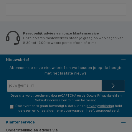
Persoonlijk advies van onze klantenservice
Onze ervaren medewerkers staan je graag op werkdagen van
8.30 tot 17.00 te woord per telefoon of e-mail.
Nieuwsbrief
Abonneer op onze nieuwsbrief en we houden je op de hoogte
met het laatste nieuws.
E-
mailadres*
Deze site wordt beschermd door reCAPTCHA en de Google
Privacybeleid
en
Gebruiksvoorwaarden
zijn van toepassing.
Door verder te gaan bevestigt u dat u onze
privacyverklaring
hebt
gelezen en onze
algemene voorwaarden
heeft geaccepteerd.
Klantenservice
Ondersteuning en advies via: