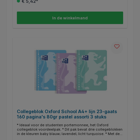
€ 5,42*
speciale Scribzee app scan je je gemaakte aantekeningen
eenvoudig en snel, het PDF bestand verstuur je met gemak
via email of sla je op in Dropbox of OneDrive. * De
collegeblokken zijn in assorti verkrijgbaar in de volgende
In de winkelmand
kleuren: turquoise, zwart, rood en donkerblauw. * Kleuren
worden random uitgeleverd.
Collegeblok Oxford School A4+ lijn 23-gaats
160 pagina's 80gr pastel assorti 3 stuks
* Ideaal voor de studenten portemonnee, het Oxford
collegeblok voordeelpak. * Dit pak bevat drie collegeblokken
in de kleuren baby blauw; lavendel; licht turquoise. * Met de
23 gaats A4+ gelijnde collegeblokken van Oxford ben je