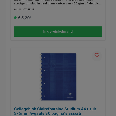
stevige omslag in geel glanskarton van 425 g/m². * Het blok
is aan de lange zijde gebonden met een zwarte spiraal. *
Art. Nr.:
Q1388128
Door de microperforatie zijn de vellen gemakkelijk
uitscheurbaar.
€ 5,20*
In de winkelmand
Collegeblok Clairefontaine Studium A4+ ruit
5x5mm 4-gaats 80 pagina's assorti