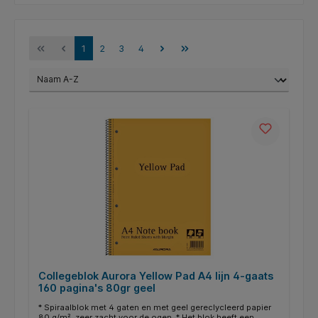
1
2
3
4
Collegeblok Aurora Yellow Pad A4 lijn 4-gaats
160 pagina's 80gr geel
* Spiraalblok met 4 gaten en met geel gereclycleerd papier
80 g/m², zeer zacht voor de ogen. * Het blok heeft een