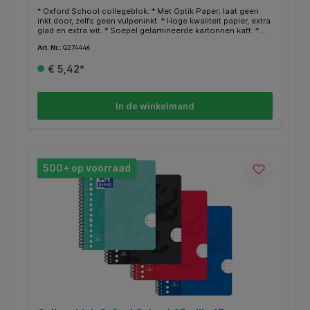
* Oxford School collegeblok. * Met Optik Paper; laat geen
inkt door, zelfs geen vulpeninkt. * Hoge kwaliteit papier, extra
glad en extra wit. * Soepel gelamineerde kartonnen kaft. *
Dubbel spiraal voor 360° opening. * Met Scribzee
Art. Nr.:
Q274446
scanfuntie. Scan, bekijk, bewaar en deel notities als pdf. *
Dubbel spiraal voor 360° opening. * 80 vel. * 23 gaats.
€ 5,42*
In de winkelmand
500+ op voorraad