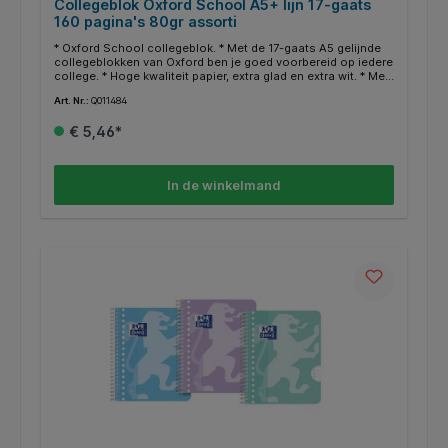
Collegeblok Oxford School A5+ lijn 17-gaats
160 pagina's 80gr assorti
* Oxford School collegeblok. * Met de 17-gaats A5 gelijnde
collegeblokken van Oxford ben je goed voorbereid op iedere
college. * Hoge kwaliteit papier, extra glad en extra wit. * Met
Optik Paper; laat geen inkt door, zelfs niet als je schrijft met
Art. Nr.:
Q011484
vulpen. * Uitscheurbare vellen met perforatie. * Dubbel
spiraal voor 360° opening. * Met de speciale Scribzee app
€ 5,46*
scan je je gemaakte aantekeningen eenvoudig en snel, het
PDF bestand verstuur je met gemak via email of sla je op in
Dropbox of OneDrive. * De collegeblokken zijn in assorti
verkrijgbaar in de volgende kleuren: turquoise, zwart, rood en
In de winkelmand
donkerblauw.