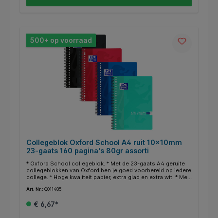
leggen voor een maximaal comfort. * Compatible met de
gratis Scribzee® app. Scan, bewaar en deel uw notities.
500+ op voorraad
Collegeblok Oxford School A4 ruit 10x10mm
23-gaats 160 pagina's 80gr assorti
* Oxford School collegeblok. * Met de 23-gaats A4 geruite
collegeblokken van Oxford ben je goed voorbereid op iedere
college. * Hoge kwaliteit papier, extra glad en extra wit. * Met
Optik Paper; laat geen inkt door, zelfs niet als je schrijft met
Art. Nr.:
Q011485
vulpen. * Uitscheurbare vellen met perforatie. * Dubbel
spiraal voor 360° opening. * Met de speciale Scribzee app
€ 6,67*
scan je je gemaakte aantekeningen eenvoudig en snel, het
PDF bestand verstuur je met gemak via email of sla je op in