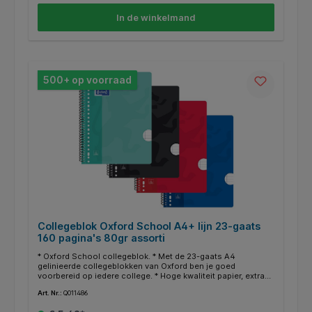
Dropbox of OneDrive. * De collegeblokken zijn in assorti
verkrijgbaar in de volgende kleuren: turquoise, zwart, rood en
In de winkelmand
donkerblauw. * Kleuren worden random uitgeleverd.
500+ op voorraad
Collegeblok Oxford School A4+ lijn 23-gaats
160 pagina's 80gr assorti
* Oxford School collegeblok. * Met de 23-gaats A4
gelinieerde collegeblokken van Oxford ben je goed
voorbereid op iedere college. * Hoge kwaliteit papier, extra
glad en extra wit. * Met Optik Paper; laat geen inkt door, zelfs
Art. Nr.:
Q011486
niet als je schrijft met vulpen. * Uitscheurbare vellen met
perforatie. * Dubbel spiraal voor 360° opening. * Met de