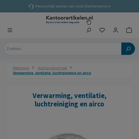
hoofdinhoud
Persoonlijk advies van onze klantenservice
Webshop
Kantoortechniek
Verwarming, ventilatie, luchtreiniging en airco
Verwarming, ventilatie,
luchtreiniging en airco