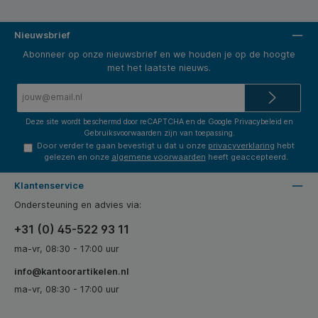
Nieuwsbrief
Abonneer op onze nieuwsbrief en we houden je op de hoogte
met het laatste nieuws.
E-
mailadres*
Deze site wordt beschermd door reCAPTCHA en de Google
Privacybeleid
en
Gebruiksvoorwaarden
zijn van toepassing.
Door verder te gaan bevestigt u dat u onze
privacyverklaring
hebt
gelezen en onze
algemene voorwaarden
heeft geaccepteerd.
Klantenservice
Ondersteuning en advies via:
+31 (0) 45-522 93 11
ma-vr, 08:30 - 17:00 uur
info@kantoorartikelen.nl
ma-vr, 08:30 - 17:00 uur