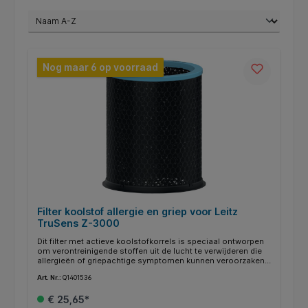
Nog maar 6 op voorraad
Filter koolstof allergie en griep voor Leitz
TruSens Z-3000
Dit filter met actieve koolstofkorrels is speciaal ontworpen
om verontreinigende stoffen uit de lucht te verwijderen die
allergieën of griepachtige symptomen kunnen veroorzaken.
*Producteigenschappen; * Dit filter is compatibel met de
Art. Nr.:
Q1401536
Allergie en Griep HEPA-filter voor de Leitz TruSens Z-3000
Gote Luchtreinigers. * Om ervoor te zorgen dat jouw
€ 25,65*
luchtreiniger optimaal blijft presteren, wordt aanbevolen om