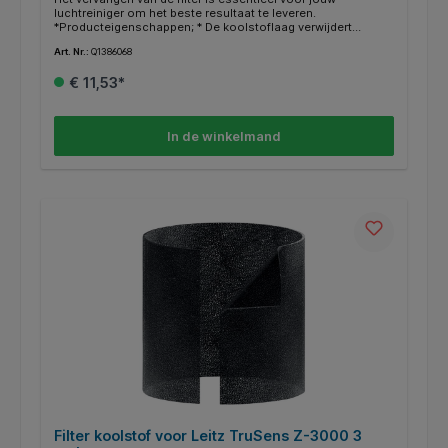
luchtreiniger om het beste resultaat te leveren.
*Producteigenschappen; * De koolstoflaag verwijdert
bepaalde gassen en geuren uit de lucht. * Deze laag is wat
Art. Nr.:
Q1386068
moet worden vervangen op de fijnstoffilter. * Vervang de
koolstoffilter elke 3 maanden voor het beste resultaat. *
€ 11,53*
Signaleringslampje gaat branden op de luchtreiniger
wanneer de filter moet worden vervangen. * Te gebruiken
met de Leitz TruSens Z-2000 Medium Luchtreiniger.
In de winkelmand
Filter koolstof voor Leitz TruSens Z-3000 3