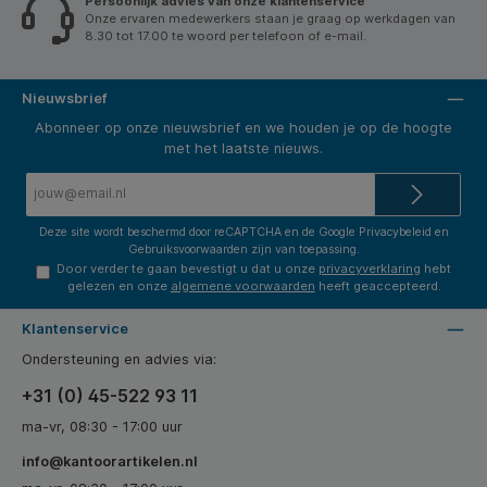
Persoonlijk advies van onze klantenservice
Onze ervaren medewerkers staan je graag op werkdagen van
8.30 tot 17.00 te woord per telefoon of e-mail.
Nieuwsbrief
Abonneer op onze nieuwsbrief en we houden je op de hoogte
met het laatste nieuws.
E-
mailadres*
Deze site wordt beschermd door reCAPTCHA en de Google
Privacybeleid
en
Gebruiksvoorwaarden
zijn van toepassing.
Door verder te gaan bevestigt u dat u onze
privacyverklaring
hebt
gelezen en onze
algemene voorwaarden
heeft geaccepteerd.
Klantenservice
Ondersteuning en advies via:
+31 (0) 45-522 93 11
ma-vr, 08:30 - 17:00 uur
info@kantoorartikelen.nl