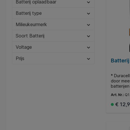
Batterij oplaadbaar
Batterij type
Milieukeurmerk
Soort Batterij
Voltage
Prijs
Batteri
* Duracel
door meer
batterijen
voor alle 
Art. Nr.:
Q1
gebruikt.
het gewoo
€ 12,
nodig heb
de afstan
wandklok 
kinderen.
jaar wanne