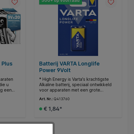
500+ op voorraad
jzijnde
 Plus
Batterij VARTA Longlife
Power 9Volt
paraten
* High Energy is Varta's krachtigste
die u
Alkaline batterij, speciaal ontwikkeld
eg een
voor apparaten met een grote
r camera's
constante energiebehoefte, zoals
Art. Nr.:
Q413760
draagbare radio's, gameboys, mp3
s en meer.
spelers en speelgoed. * De nieuwe
€ 1,84*
eldige
High Energy batterijen worden in een
tterij
handige Single Press Out verpakking
odig hebt.
geleverd. * Alle batterijen individueel
d
In de winkelmand
uden tot
verpakt voor optimaal gemak. * Deze
ze worden
batterij is ook bekend als MN1604,