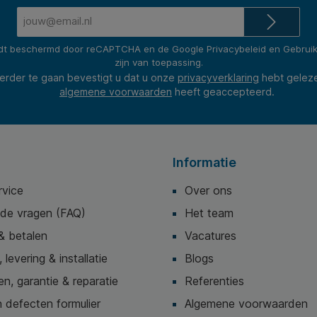
E-
mailadres*
rdt beschermd door reCAPTCHA en de Google
Privacybeleid
en
Gebrui
zijn van toepassing.
erder te gaan bevestigt u dat u onze
privacyverklaring
hebt gelez
algemene voorwaarden
heeft geaccepteerd.
Informatie
rvice
Over ons
lde vragen (FAQ)
Het team
& betalen
Vacatures
 levering & installatie
Blogs
n, garantie & reparatie
Referenties
 defecten formulier
Algemene voorwaarden