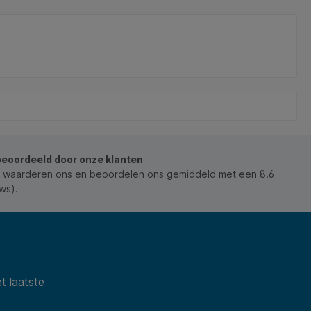
 flexibel
 de meest
Met een
rij lees je
e status
idelijk
beoordeeld door onze klanten
 waarderen ons en beoordelen ons gemiddeld met een 8.6
ws).
t laatste