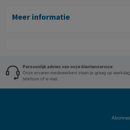
wegen de 
de vergelijkbare Alkal
zijn best
Meer informatie
temperatu
Deze batt
MN1604, 6
en A1604. * Lege batterijen? Lever
gratis in 
buurt. Kij
https://in
open.org 
inzamelpu
Persoonlijk advies van onze klantenservice
Onze ervaren medewerkers staan je graag op werkdage
telefoon of e-mail.
Abonneer