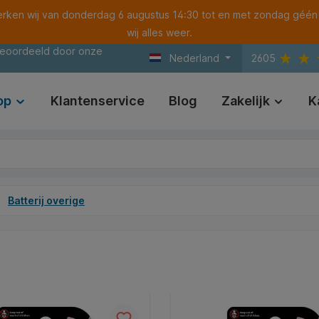
ken wij van donderdag 6 augustus 14:30 tot en met zondag géén
wij alles weer.
beoordeeld door onze
Nederland
2605
op
Klantenservice
Blog
Zakelijk
K
Batterij overige