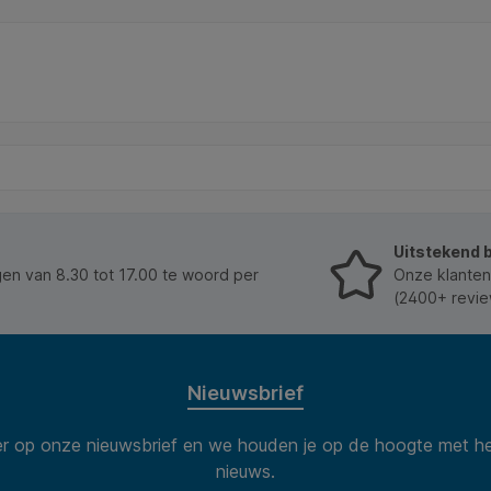
helft van het gewicht van
je onderin). * De houders zijn
ine batterijen en
en kunnen de formaten van
aand tegen extreme
gangbare batterijen aan. * 
ren (van -20C tot +60C). *
goede plaatsing van de batte
erij is ook bekend als
op de batterijtester direct d
LR61, 522, 4022, K9V, 6AM6
van de batterij af. * Er zijn 4
 ze
verschillende waarden die du
bij een inzamelpunt in de
vermeld staan op de tester.
k op
leverpunten.stichting-
voor jouw dichtstbijzijnde
nt.
Uitstekend 
n van 8.30 tot 17.00 te woord per
Onze klanten
(2400+ revie
Nieuwsbrief
 op onze nieuwsbrief en we houden je op de hoogte met he
nieuws.