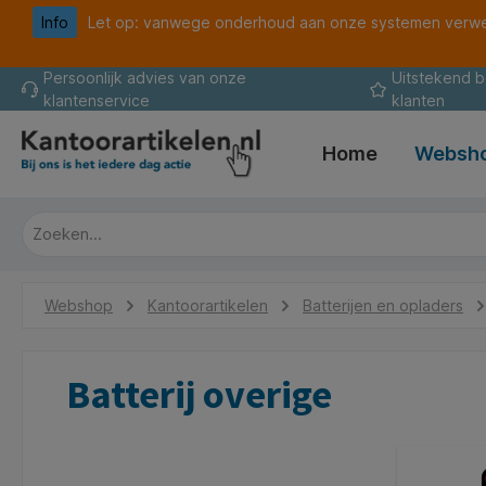
Info
Let op: vanwege onderhoud aan onze systemen verwer
oekopdracht
Ga naar de hoofdnavigatie
Persoonlijk advies van onze
Uitstekend 
klantenservice
klanten
Home
Websh
Webshop
Kantoorartikelen
Batterijen en opladers
Batterij overige