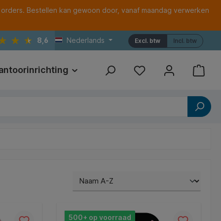
 orders. Bestellen kan gewoon door, vanaf maandag verwerken
8,6
Nederlands
Excl. btw
Incl. btw
antoorinrichting
Print
Referenties
500+ op voorraad