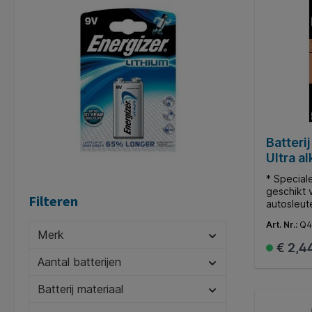
Batteri
Ultra al
* Speciale
geschikt 
Filteren
autosleute
Deze batt
Art. Nr.:
Q4
LR8D425, 
Merk
Lege batte
€ 2,4
een inzam
Aantal batterijen
https://in
open.org 
Batterij materiaal
inzamelpu