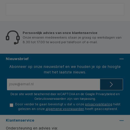
Persoonlijk advies van onze klantenservice
Onze ervaren medewerkers staan je graag op werkdagen van
8.30 tot 17.00 te woord per telefoon of e-mail.
Nieuwsbrief
Abonneer op onze nieuwsbrief en we houden je op de hoogte
met het laatste nieuws.
E-
mailadres*
Deze site wordt beschermd door reCAPTCHA en de Google
Privacybeleid
en
Gebruiksvoorwaarden
zijn van toepassing.
Door verder te gaan bevestigt u dat u onze
privacyverklaring
hebt
gelezen en onze
algemene voorwaarden
heeft geaccepteerd.
Klantenservice
Ondersteuning en advies via: