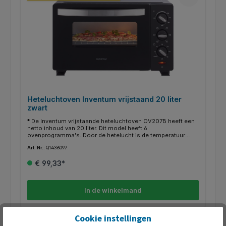
Heteluchtoven Inventum vrijstaand 20 liter
zwart
* De Inventum vrijstaande heteluchtoven OV207B heeft een
netto inhoud van 20 liter. Dit model heeft 6
ovenprogramma's. Door de hetelucht is de temperatuur
gelijkmatig verdeeld. Opwarmen gaat extra snel door de 4
Art. Nr.:
Q1436097
verwarmingselelementen. Daarnaast is de oven voorzien
van een timer. Het apparaat wordt standaard geleverd met
€ 99,33*
een bakplaat en een ovenrooster. * Schoonmaken van de
oven is heel eenvoudig. Na ieder gebruik, als de oven nog
lauw is, veeg je de oven schoon met zachte vochtige doek
met een beetje afwasmiddel. Het rooster, de bak- en
In de winkelmand
kruimelplaat en de handgreep kunnen in de
vaatwasmachine.
Cookie instellingen