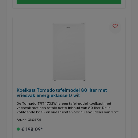
garantie. * Gewicht: 5,6 kg.
Koelkast Tomado tafelmodel 80 liter met
vriesvak energieklasse D wit
De Tomado TRT4702W is een tafelmodel koelkast met
vriesvak met een totale netto inhoud van 80 liter. Dit is
voldoende koel- en vriesruimte voor huishoudens van 1 tot
3 personen. Dit zorgt ervoor dat jij al jouw boodschappen er
Art. Nr.:
Q1438798
keurig in kwijt kan. De koelkast is voorzien van een vriesvak,
2 glazen draagplateaus, 1 groentelade en 3 vakken in de
€ 198,09*
deur. Zodra je de deur van de koelkast opent, springt de
binnenverlichting aan zodat je goed zicht hebt. Dankzij het