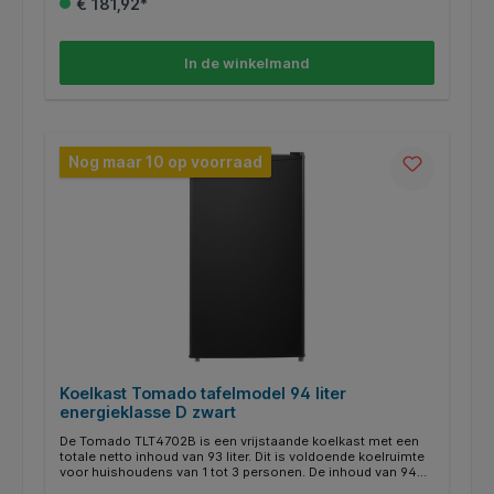
€ 181,92*
Zodra je de deur van de koelkast opent, springt de
binnenverlichting aan zodat je goed zicht hebt. Dankzij het
lage geluidsniveau van 40 dB hoor je nauwelijks dat hij
aanstaat!
In de winkelmand
Nog maar 10 op voorraad
Koelkast Tomado tafelmodel 94 liter
energieklasse D zwart
De Tomado TLT4702B is een vrijstaande koelkast met een
totale netto inhoud van 93 liter. Dit is voldoende koelruimte
voor huishoudens van 1 tot 3 personen. De inhoud van 94
liter zorgt ervoor dat jij al jouw boodschappen er keurig in