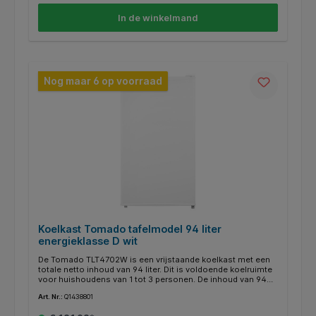
lage geluidsniveau van 39 dB hoor je nauwelijks dat hij
aanstaat!
In de winkelmand
Nog maar 6 op voorraad
Koelkast Tomado tafelmodel 94 liter
energieklasse D wit
De Tomado TLT4702W is een vrijstaande koelkast met een
totale netto inhoud van 94 liter. Dit is voldoende koelruimte
voor huishoudens van 1 tot 3 personen. De inhoud van 94
liter zorgt ervoor dat jij al jouw boodschappen er keurig in
Art. Nr.:
Q1438801
kwijt kan. De koelkast is voorzien van 3 glazen
draagplateaus, 1 groentelade en 1 flessenvak in de deur.