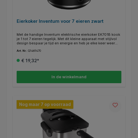
Eierkoker Inventum voor 7 eieren zwart
Met de handige Inventum elektrische eierkoker EK701B kook
je 1 tot 7 eieren tegelijk. Met dit kleine apparaat met stijlvol
design bespaar je tijd en energie en heb je elke keer weer
een perfect zacht- of hardgekookt eitje. De eierkoker is
Art. Nr.:
Q1469470
eenvoudig te gebruiken. Je hoeft alleen maar de juiste
hoeveelheid water af te meten, in de meegeleverde
€ 19,32*
maatbeker, voor het aantal eieren dat je wilt koken. Ervaar
zelf het gemak van deze elektrische eierkoker en geniet elke
dag van heerlijke eieren bij het ontbijt of als gezond
tussendoortje. Eieren koken was nog nooit zo gemakkelijk.
In de winkelmand
Producteigenschappen: * Zacht, middel en hardgekookt ei *
Handig eindsignaal * Inclusief maatbeker * Makkelijk schoon
te maken * Vermogen 400 watt
Nog maar 7 op voorraad