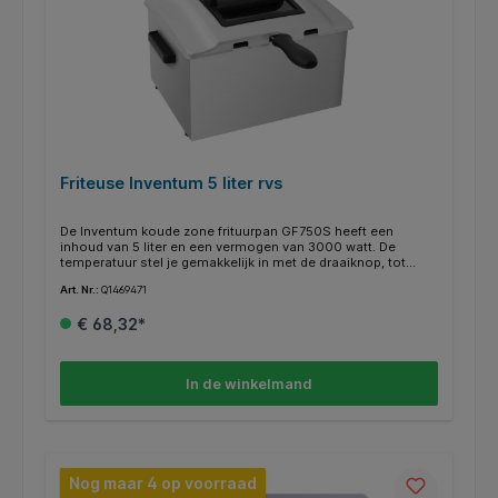
Friteuse Inventum 5 liter rvs
De Inventum koude zone frituurpan GF750S heeft een
inhoud van 5 liter en een vermogen van 3000 watt. De
temperatuur stel je gemakkelijk in met de draaiknop, tot
maximaal 190°C. De friteuse is voorzien van een
Art. Nr.:
Q1469471
uitneembare binnenpan met geëmailleerde coating, drie
frituurmanden en een rvs behuizing. Gebruik de grote
€ 68,32*
frituurmand voor grote hoeveelheden of gebruik de twee
kleine frituurmanden om tegelijk frites en snacks te bakken.
Het verwarmingselement hangt direct in het vloeibare
frituurvet. Daardoor reageert de temperatuursensor veel
In de winkelmand
sneller dan bij een traditionele frituurpan. De frites schroeien
snel dicht en worden extra knapperig. Je hebt geen last meer
van frituurlucht door het handige anti-reukfilter.
Producteigenschappen: * Inhoud 5 liter * 1 grote en 2 kleine
frituurmanden * Deksel met kijkvenster * Met anti-reukfilter *
Vaatwasbestendige delen
Nog maar 4 op voorraad