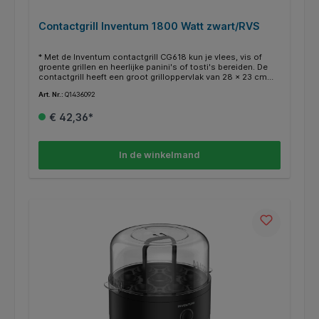
Contactgrill Inventum 1800 Watt zwart/RVS
* Met de Inventum contactgrill CG618 kun je vlees, vis of
groente grillen en heerlijke panini's of tosti's bereiden. De
contactgrill heeft een groot grilloppervlak van 28 x 23 cm
met flexibele scharnieren, voor een optimaal contact met
Art. Nr.:
Q1436092
elk gerecht. Daarnaast kun je de contactgrill volledig
openklappen, zodat je deze ook kunt gebruiken als tafelgrill.
€ 42,36*
Door de anti-aanbaklaag en het vaatwasbestendige
vetopvangbakje is de contactgrill eenvoudig te reinigen.
In de winkelmand