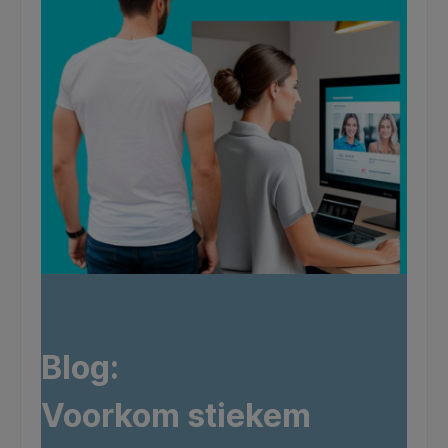
Vermindert de blootstelling aan blauw licht met 28%. * Anti-
reflecterende coating. * Krasbestendig oppervlak. * Inclusief
montagemateriaal. * Voldoet aan de militaire
reinigingsnormen (MIL-STD-810H Methode 504.3
Verontreiniging door vloeistoffen). * 2 jaar beperkte garantie
inbegrepen.
Blog:
Voorkom stiekem