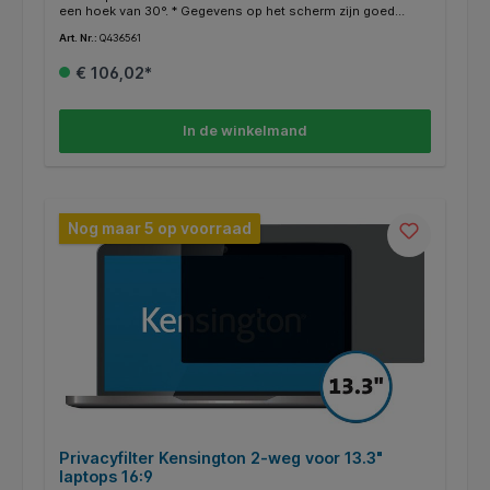
een hoek van 30°. * Gegevens op het scherm zijn goed
zichtbaar vanaf vooraanzicht. * Beschermt uw beeldscherm
Art. Nr.:
Q436561
tegen vingerafdrukken of krassen. * Vermindert schittering
wat spanning op de ogen voorkomt. * Eenvoudig te
€ 106,02*
bevestigen en te verwijderen met de nieuw ontwikkelde
plakstrips. * Beeldverhouding 16:9.
In de winkelmand
Nog maar 5 op voorraad
Privacyfilter Kensington 2-weg voor 13.3"
laptops 16:9