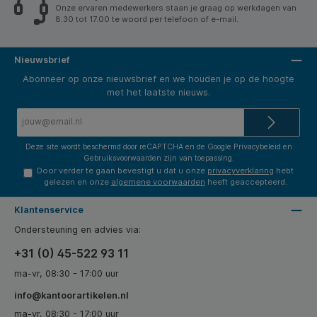
Onze ervaren medewerkers staan je graag op werkdagen van
8.30 tot 17.00 te woord per telefoon of e-mail.
Nieuwsbrief
Abonneer op onze nieuwsbrief en we houden je op de hoogte
met het laatste nieuws.
E-
mailadres*
Deze site wordt beschermd door reCAPTCHA en de Google
Privacybeleid
en
Gebruiksvoorwaarden
zijn van toepassing.
Door verder te gaan bevestigt u dat u onze
privacyverklaring
hebt
gelezen en onze
algemene voorwaarden
heeft geaccepteerd.
Klantenservice
Ondersteuning en advies via:
+31 (0) 45-522 93 11
ma-vr, 08:30 - 17:00 uur
info@kantoorartikelen.nl
ma-vr, 08:30 - 17:00 uur