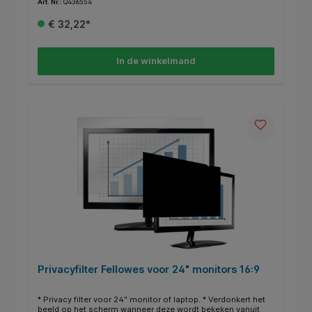
Art. Nr.:
Q436554
vingerafdrukken of krassen. * Vermindert schittering wat
spanning op de ogen voorkomt. * Eenvoudig te bevestigen
€ 32,22*
en te verwijderen met de nieuw ontwikkelde plakstrips. *
Beeldverhouding 16:9.
In de winkelmand
Privacyfilter Fellowes voor 24" monitors 16:9
* Privacy filter voor 24" monitor of laptop. * Verdonkert het
beeld op het scherm wanneer deze wordt bekeken vanuit