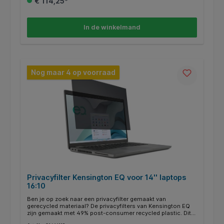
€ 114,25*
coating reduceert schittering en verbetert de helderheid.
Anti-vingerafdruk coating houdt je scherm schoon en vrij
van vette vegen. * Uitlijning van rand tot rand voor perfecte
pasvorm met je scherm. * Bescherm vertrouwelijke
In de winkelmand
informatie van visueel hacken terwijl je aan het werk bent,
ondersteunt naleving van de AVG. * Bezoek
https://www.kensington.com/privacy-selector om het
correcte privacyfilter te selecteren voor jouw apparaat. *
Universeel 27" Breed 16:9. * Monitor, 2-weg verwijderbaar,
27".
Nog maar 4 op voorraad
Privacyfilter Kensington EQ voor 14'' laptops
16:10
Ben je op zoek naar een privacyfilter gemaakt van
gerecycled materiaal? De privacyfilters van Kensington EQ
zijn gemaakt met 49% post-consumer recycled plastic. Dit
filter is geschikt voor laptops met een beeldschermformaat