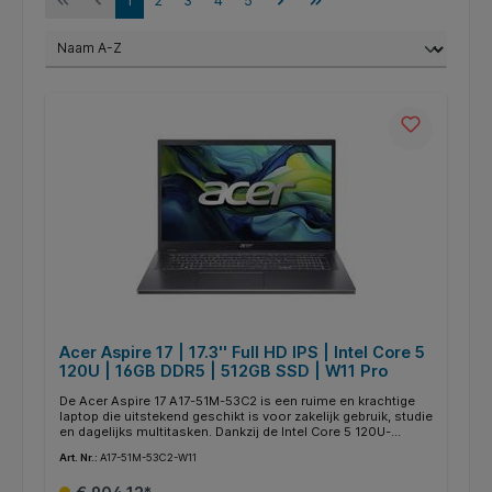
1
2
3
4
5
Acer Aspire 17 | 17.3'' Full HD IPS | Intel Core 5
120U | 16GB DDR5 | 512GB SSD | W11 Pro
De Acer Aspire 17 A17-51M-53C2 is een ruime en krachtige
laptop die uitstekend geschikt is voor zakelijk gebruik, studie
en dagelijks multitasken. Dankzij de Intel Core 5 120U-
processor, 16 GB LPDDR5-geheugen en een snelle 512 GB
Art. Nr.:
A17-51M-53C2-W11
NVMe PCIe SSD starten programma's snel op en werk je
moeiteloos met meerdere applicaties tegelijk. Het grote 17,3