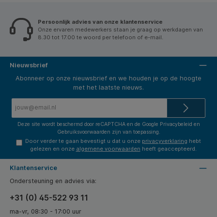
kantoor en thuiswerkplek.
Persoonlijk advies van onze klantenservice
Onze ervaren medewerkers staan je graag op werkdagen van
8.30 tot 17.00 te woord per telefoon of e-mail.
Nieuwsbrief
Abonneer op onze nieuwsbrief en we houden je op de hoogte
met het laatste nieuws.
E-
mailadres*
Deze site wordt beschermd door reCAPTCHA en de Google
Privacybeleid
en
Gebruiksvoorwaarden
zijn van toepassing.
Door verder te gaan bevestigt u dat u onze
privacyverklaring
hebt
gelezen en onze
algemene voorwaarden
heeft geaccepteerd.
Klantenservice
Ondersteuning en advies via:
+31 (0) 45-522 93 11
ma-vr, 08:30 - 17:00 uur