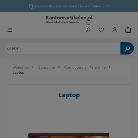
hoofdinhoud
Persoonlijk advies van onze klantenservice
Webshop
Computer
Computers en Telefonie
Laptop
Laptop