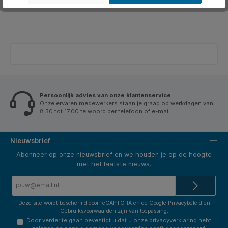
Persoonlijk advies van onze klantenservice
Onze ervaren medewerkers staan je graag op werkdagen van
8.30 tot 17.00 te woord per telefoon of e-mail.
Nieuwsbrief
Abonneer op onze nieuwsbrief en we houden je op de hoogte
met het laatste nieuws.
E-
mailadres*
Deze site wordt beschermd door reCAPTCHA en de Google
Privacybeleid
en
Gebruiksvoorwaarden
zijn van toepassing.
Door verder te gaan bevestigt u dat u onze
privacyverklaring
hebt