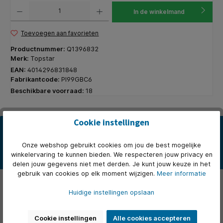
Producthoeveelheid: Voer de gewenste hoeveelheid in of gebruik de knoppen om de hoeveelhe
In de winkelmand
Toevoegen aan favorieten
Productnummer:
Q1396832
Merk:
Topstar
EAN:
4014296831848
Fabrikantcode:
PI99GBC6
Beschikbare voorraad:
18
Cookie instellingen
Beschrijving
* Professionele draaistoel met hoge rugleuning, inclusief
Onze webshop gebruikt cookies om jou de best mogelijke
puntsynchronisatie, spanning individueel instelbaar op het lichaam…
winkelervaring te kunnen bieden. We respecteren jouw privacy en
Meer
delen jouw gegevens niet met derden. Je kunt jouw keuze in het
gebruik van cookies op elk moment wijzigen.
Meer informatie
Eigenschappen
Huidige instellingen opslaan
Over het merk
Cookie instellingen
Alle cookies accepteren
Beoordelingen