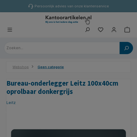
hoofdinhoud
Persoonlijk advies van onze klantenservice
Webshop
Geen categorie
Bureau-onderlegger Leitz 100x40cm
oprolbaar donkergrijs
Leitz
Afbeeldingengalerij overslaan