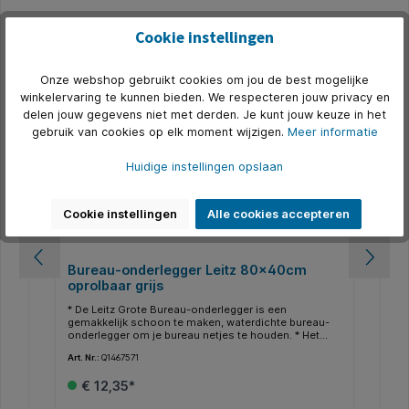
Cookie instellingen
Productgalerij overslaan
Alternatief
Nog maar 1 op voorraad
N
Onze webshop gebruikt cookies om jou de best mogelijke
winkelervaring te kunnen bieden. We respecteren jouw privacy en
delen jouw gegevens niet met derden. Je kunt jouw keuze in het
gebruik van cookies op elk moment wijzigen.
Meer informatie
Huidige instellingen opslaan
Cookie instellingen
Alle cookies accepteren
Bureau-onderlegger Leitz 80x40cm
Bu
oprolbaar grijs
op
* De Leitz Grote Bureau-onderlegger is een
* D
-
gemakkelijk schoon te maken, waterdichte bureau-
gem
onderlegger om je bureau netjes te houden. * Het
ond
grote oppervlak van 80 x 40 biedt ruimte voor een
gro
Art. Nr.:
Q1467571
Art.
toetsenbord, muis, notitieblok en accessoires en
toe
sen
beschermt je bureau tegen krassen, vlekken, morsen
bes
€ 12,35*
en slijtage. * Geschikt voor alle laser- en optische
en 
muizen. * Plasticvrije verpakking. * Uitnodigende
mui