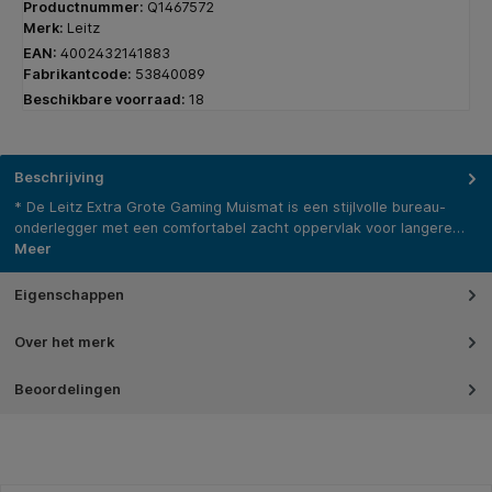
Productnummer:
Q1467572
Merk:
Leitz
EAN:
4002432141883
Fabrikantcode:
53840089
Beschikbare voorraad:
18
Beschrijving
* De Leitz Extra Grote Gaming Muismat is een stijlvolle bureau-
onderlegger met een comfortabel zacht oppervlak voor langere…
Meer
Eigenschappen
Over het merk
Beoordelingen