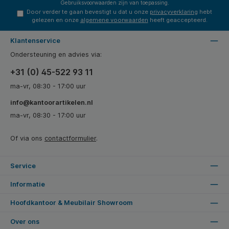
Gebruiksvoorwaarden
zijn van toepassing.
Door verder te gaan bevestigt u dat u onze
privacyverklaring
hebt
gelezen en onze
algemene voorwaarden
heeft geaccepteerd.
Klantenservice
Ondersteuning en advies via:
+31 (0) 45-522 93 11
ma-vr, 08:30 - 17:00 uur
info@kantoorartikelen.nl
ma-vr, 08:30 - 17:00 uur
Of via ons
contactformulier
.
Service
Informatie
Hoofdkantoor & Meubilair Showroom
Over ons