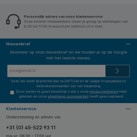
Persoonlijk advies van onze klantenservice
Onze ervaren medewerkers staan je graag op werkdagen van
8.30 tot 17.00 te woord per telefoon of e-mail.
Nieuwsbrief
Abonneer op onze nieuwsbrief en we houden je op de hoogte
met het laatste nieuws.
E-
mailadres*
Deze site wordt beschermd door reCAPTCHA en de Google
Privacybeleid
en
Gebruiksvoorwaarden
zijn van toepassing.
Door verder te gaan bevestigt u dat u onze
privacyverklaring
hebt
gelezen en onze
algemene voorwaarden
heeft geaccepteerd.
Klantenservice
Ondersteuning en advies via:
+31 (0) 45-522 93 11
ma-vr, 08:30 - 17:00 uur