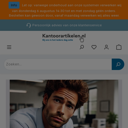
hoofdinhoud
Info
Let op: vanwege onderhoud aan onze systemen verwerken wij
van donderdag 6 augustus 14:30 tot en met zondag géén orders.
Bestellen kan gewoon door, vanaf maandag verwerken wij alles weer.
Persoonlijk advies van onze klantenservice