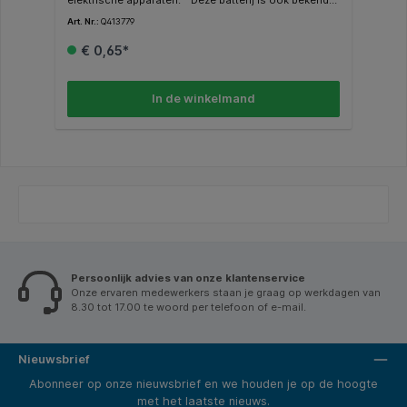
als LR44, A76, KA76, RW82, 303, 357, 904, G13 en
Art. Nr.:
Q413779
PX76A. * Lege batterijen? Lever ze gratis in bij een
inzamelpunt in de buurt. Kijk op
€ 0,65*
https://inleverpunten.stichting-open.org voor jouw
dichtstbijzijnde inzamelpunt.
In de winkelmand
Persoonlijk advies van onze klantenservice
Onze ervaren medewerkers staan je graag op werkdagen van
8.30 tot 17.00 te woord per telefoon of e-mail.
Nieuwsbrief
Abonneer op onze nieuwsbrief en we houden je op de hoogte
met het laatste nieuws.