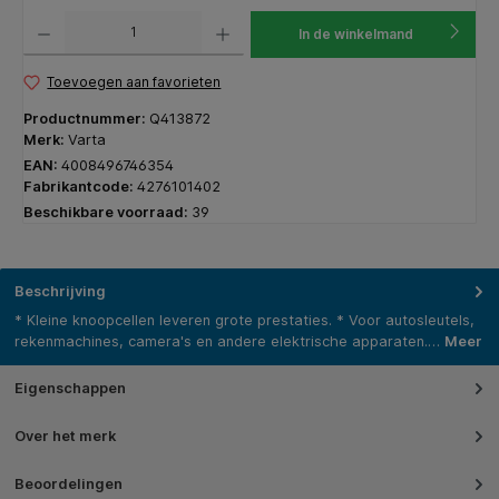
Producthoeveelheid: Voer de gewenste hoeveelheid in of gebruik de knoppen om de hoeveelhe
In de winkelmand
Toevoegen aan favorieten
Productnummer:
Q413872
Merk:
Varta
EAN:
4008496746354
Fabrikantcode:
4276101402
Beschikbare voorraad:
39
Beschrijving
* Kleine knoopcellen leveren grote prestaties. * Voor autosleutels,
rekenmachines, camera's en andere elektrische apparaten.…
Meer
Eigenschappen
Over het merk
Beoordelingen