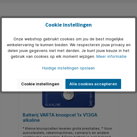
Cookie instellingen
Productgalerij overslaan
Alternatief
Onze webshop gebruikt cookies om jou de best mogelijke
winkelervaring te kunnen bieden. We respecteren jouw privacy en
delen jouw gegevens niet met derden. Je kunt jouw keuze in het
gebruik van cookies op elk moment wijzigen.
Meer informatie
Huidige instellingen opslaan
Cookie instellingen
Alle cookies accepteren
Batterij VARTA knoopcel 1x V13GA
alkaline
* Kleine knoopcellen leveren grote prestaties. * Voor
autosleutels, rekenmachines, camera's en andere
elektrische apparaten. * Deze batterij is ook bekend