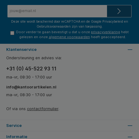
E-
mailadres*
Deze site wordt beschermd door reCAPTCHA en de Google
Privacybeleid
en
Gebruiksvoorwaarden
zijn van toepassing.
Door verder te gaan bevestigt u dat u onze
privacyverklaring
hebt
gelezen en onze
algemene voorwaarden
heeft geaccepteerd.
Klantenservice
Ondersteuning en advies via:
+31 (0) 45-522 93 11
ma-vr, 08:30 - 17:00 uur
info@kantoorartikelen.nl
ma-vr, 08:30 - 17:00 uur
Of via ons
contactformulier
.
Service
Informatie