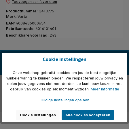
Toevoegen aan favorieten
Productnummer:
Q413775
Merk:
Varta
EAN:
4008486000654
Fabrikantcode:
6016101401
Beschikbare voorraad:
243
Beschrijving
Cookie instellingen
* Kleine knoopcellen leveren grote prestaties. * Voor autosleutels,
rekenmachines, camera's en andere elektrische apparaten.…
Meer
Onze webshop gebruikt cookies om jou de best mogelijke
winkelervaring te kunnen bieden. We respecteren jouw privacy en
Eigenschappen
delen jouw gegevens niet met derden. Je kunt jouw keuze in het
gebruik van cookies op elk moment wijzigen.
Meer informatie
Over het merk
Huidige instellingen opslaan
Beoordelingen
Cookie instellingen
Alle cookies accepteren