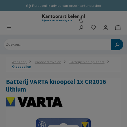
hoofdinhoud
Persoonlijk advies van onze klantenservice
Webshop
Kantoorartikelen
Batterijen en opladers
Knoopcellen
Batterij VARTA knoopcel 1x CR2016
lithium
Afbeeldingengalerij overslaan