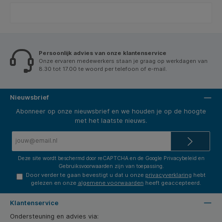
Persoonlijk advies van onze klantenservice
Onze ervaren medewerkers staan je graag op werkdagen van
8.30 tot 17.00 te woord per telefoon of e-mail.
Nieuwsbrief
Abonneer op onze nieuwsbrief en we houden je op de hoogte
met het laatste nieuws.
E-
mailadres*
Deze site wordt beschermd door reCAPTCHA en de Google
Privacybeleid
en
Gebruiksvoorwaarden
zijn van toepassing.
Door verder te gaan bevestigt u dat u onze
privacyverklaring
hebt
gelezen en onze
algemene voorwaarden
heeft geaccepteerd.
Klantenservice
Ondersteuning en advies via: