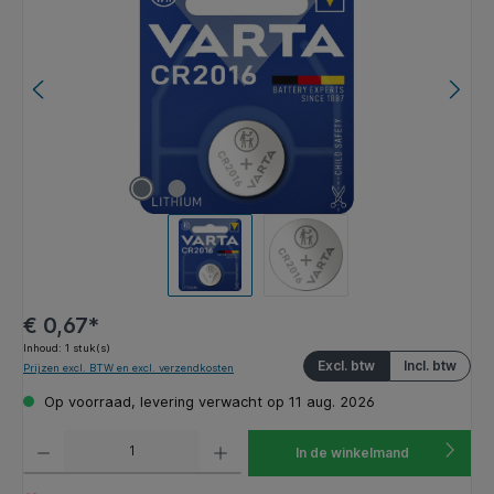
€ 0,67*
Inhoud:
1 stuk(s)
Excl. btw
Incl. btw
Prijzen excl. BTW en excl. verzendkosten
Op voorraad, levering verwacht op 11 aug. 2026
Producthoeveelheid: Voer de gewenste hoeveelheid in of gebruik de knoppen om de hoeveelhe
In de winkelmand