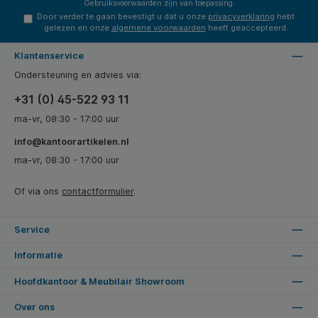
Gebruiksvoorwaarden
zijn van toepassing.
Door verder te gaan bevestigt u dat u onze
privacyverklaring
hebt
gelezen en onze
algemene voorwaarden
heeft geaccepteerd.
Klantenservice
Ondersteuning en advies via:
+31 (0) 45-522 93 11
ma-vr, 08:30 - 17:00 uur
info@kantoorartikelen.nl
ma-vr, 08:30 - 17:00 uur
Of via ons
contactformulier
.
Service
Informatie
Hoofdkantoor & Meubilair Showroom
Over ons