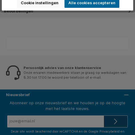
Cookie instellingen
Alle cookies accepteren
Beoordelingen
Persoonlijk advies van onze klantenservice
Onze ervaren medewerkers staan je graag op werkdagen van
8.30 tot 17.00 te woord per telefoon of e-mail.
Nieuwsbrief
Abonneer op onze nieuwsbrief en we houden je op de hoogte
met het laatste nieuws.
E-
mailadres*
Deze site wordt beschermd door reCAPTCHA en de Google
Privacybeleid
en