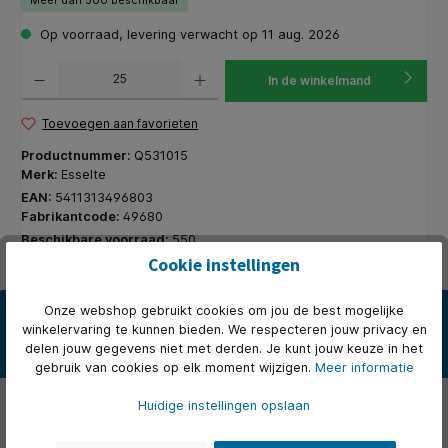
Op voorraad, levering verwacht op 11 aug. 2026
Producthoeveelheid: Voer de gewenste hoeveelheid in of gebruik de knoppen om de hoeveelhe
In de winkelmand
Toevoegen aan favorieten
Productnummer:
Q531015
Merk:
Esselte
EAN:
5411313496803
Fabrikantcode:
49680
Beschikbare voorraad:
550
Cookie instellingen
Beschrijving
Onze webshop gebruikt cookies om jou de best mogelijke
winkelervaring te kunnen bieden. We respecteren jouw privacy en
Ultra snel monteren. Vervaardigd uit stevig bruin karton. Speciaal
delen jouw gegevens niet met derden. Je kunt jouw keuze in het
ontworpen om snel te monteren zonder metalen clips. Bedru…
Meer
gebruik van cookies op elk moment wijzigen.
Meer informatie
Eigenschappen
Huidige instellingen opslaan
Over het merk