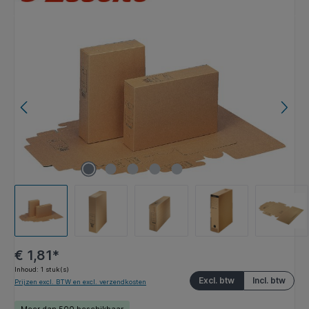
Afbeeldingengalerij overslaan
€ 1,81*
Inhoud:
1 stuk(s)
Excl. btw
Incl. btw
Prijzen excl. BTW en excl. verzendkosten
Meer dan 500 beschikbaar