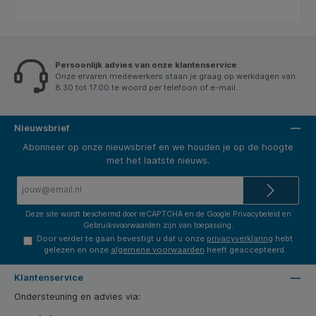
Persoonlijk advies van onze klantenservice
Onze ervaren medewerkers staan je graag op werkdagen van
8.30 tot 17.00 te woord per telefoon of e-mail.
Nieuwsbrief
Abonneer op onze nieuwsbrief en we houden je op de hoogte
met het laatste nieuws.
E-
mailadres*
Deze site wordt beschermd door reCAPTCHA en de Google
Privacybeleid
en
Gebruiksvoorwaarden
zijn van toepassing.
Door verder te gaan bevestigt u dat u onze
privacyverklaring
hebt
gelezen en onze
algemene voorwaarden
heeft geaccepteerd.
Klantenservice
Ondersteuning en advies via: