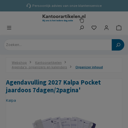
hoofdinhoud
Persoonlijk advies van onze klantenservice
Webshop
Kantoorartikelen
Agenda's, organizers en kalenders
Organizer inhoud
Agendavulling 2027 Kalpa Pocket
jaardoos 7dagen/2pagina'
Kalpa
Afbeeldingengalerij overslaan