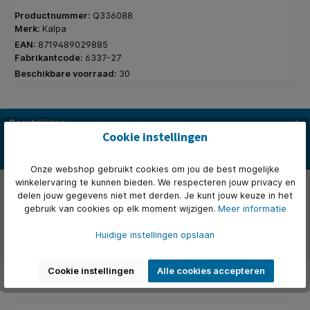
Productnummer:
Q336088
Merk:
Kalpa
EAN:
8719489029885
Fabrikantcode:
6337-27
Beschikbare voorraad:
30
Beschrijving
Cookie instellingen
* Pocket jaardoos 1 week per 2 pagina's. * Bij de jaardoos krijgt u
het complete calendarum (no 6237-25). * U krijgt extra…
Meer
Onze webshop gebruikt cookies om jou de best mogelijke
winkelervaring te kunnen bieden. We respecteren jouw privacy en
Eigenschappen
delen jouw gegevens niet met derden. Je kunt jouw keuze in het
gebruik van cookies op elk moment wijzigen.
Meer informatie
Over het merk
Huidige instellingen opslaan
Beoordelingen
Cookie instellingen
Alle cookies accepteren