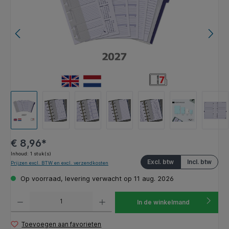
€ 8,96*
Inhoud:
1 stuk(s)
Excl. btw
Incl. btw
Prijzen excl. BTW en excl. verzendkosten
Op voorraad, levering verwacht op 11 aug. 2026
Producthoeveelheid: Voer de gewenste hoeveelheid in of gebruik de knoppen om de hoeveelhe
In de winkelmand
Toevoegen aan favorieten