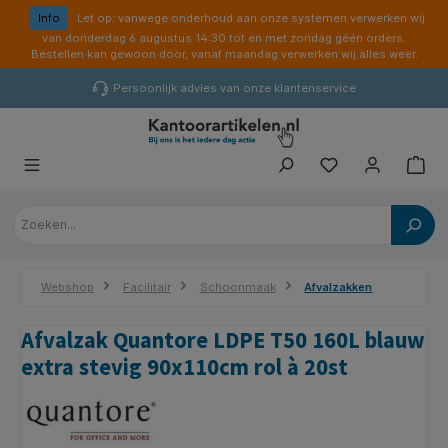
hoofdinhoud
Info
Let op: vanwege onderhoud aan onze systemen verwerken wij
van donderdag 6 augustus 14:30 tot en met zondag géén orders.
Bestellen kan gewoon door, vanaf maandag verwerken wij alles weer.
Persoonlijk advies van onze klantenservice
Webshop
Facilitair
Schoonmaak
Afvalzakken
Afvalzak Quantore LDPE T50 160L blauw
extra stevig 90x110cm rol à 20st