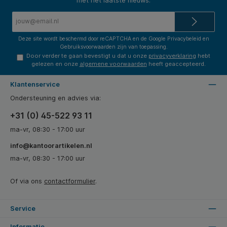
met het laatste nieuws.
E-
mailadres*
Deze site wordt beschermd door reCAPTCHA en de Google
Privacybeleid
en
Gebruiksvoorwaarden
zijn van toepassing.
Door verder te gaan bevestigt u dat u onze
privacyverklaring
hebt
gelezen en onze
algemene voorwaarden
heeft geaccepteerd.
Klantenservice
Ondersteuning en advies via:
+31 (0) 45-522 93 11
ma-vr, 08:30 - 17:00 uur
info@kantoorartikelen.nl
ma-vr, 08:30 - 17:00 uur
Of via ons
contactformulier
.
Service
Informatie