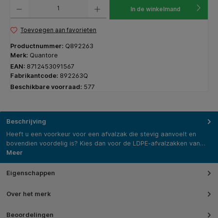
Producthoeveelheid: Voer de gewenste hoeveelheid in of gebruik de knoppen om de hoeveelhe
In de winkelmand
Toevoegen aan favorieten
Productnummer:
Q892263
Merk:
Quantore
EAN:
8712453091567
Fabrikantcode:
892263Q
Beschikbare voorraad:
577
Beschrijving
Heeft u een voorkeur voor een afvalzak die stevig aanvoelt en
bovendien voordelig is? Kies dan voor de LDPE-afvalzakken van…
Meer
Eigenschappen
Over het merk
Beoordelingen