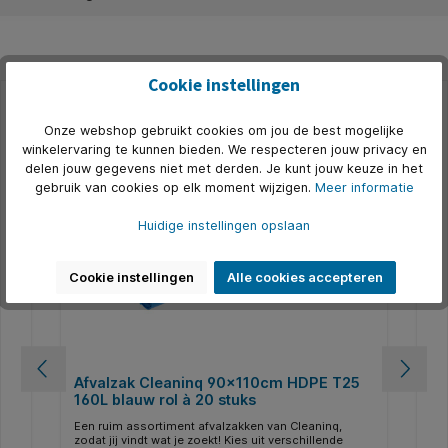
Cookie instellingen
Productgalerij overslaan
Alternatief
Onze webshop gebruikt cookies om jou de best mogelijke
winkelervaring te kunnen bieden. We respecteren jouw privacy en
delen jouw gegevens niet met derden. Je kunt jouw keuze in het
gebruik van cookies op elk moment wijzigen.
Meer informatie
Huidige instellingen opslaan
Cookie instellingen
Alle cookies accepteren
Afvalzak Cleaninq 90x110cm HDPE T25
Af
160L blauw rol à 20 stuks
re
k
Een ruim assortiment afvalzakken van Cleaninq,
Een
ale
zodat jij vindt wat je zoekt! Kies uit verschillende
zod