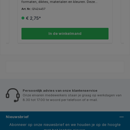
formaten, diktes, materialen en kleuren. Deze
for
ge
afvalzak is gemaakt van hogedichtheidpolyetheen
afv
Art. Nr.:
Q1424457
Art.
(HDPE) en heeft de afmetingen 90x110cm. Alle
lag
y
productkenmerken op een rij: * Blauwe afvalzakken
af
€ 2,75*
zonder trekband met een inhoud van 160 liter. * Iedere
een
rol heeft 20 afvalzakken van 90x110cm en een dikte
een
van 18 micron (T25). * Gemaakt van
afv
hogedichtheidpolyetheen (HDPE).
mic
In de winkelmand
uik
lag
Consu
Vl
g:
. *
Persoonlijk advies van onze klantenservice
Onze ervaren medewerkers staan je graag op werkdagen van
8.30 tot 17.00 te woord per telefoon of e-mail.
Nieuwsbrief
Abonneer op onze nieuwsbrief en we houden je op de hoogte