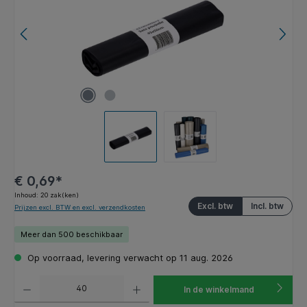
€ 0,69*
Inhoud:
20 zak(ken)
Excl. btw
Incl. btw
Prijzen excl. BTW en excl. verzendkosten
Meer dan 500 beschikbaar
Op voorraad, levering verwacht op 11 aug. 2026
Producthoeveelheid: Voer de gewenste hoeveelheid in of gebruik de knoppen om de hoeveelhe
In de winkelmand