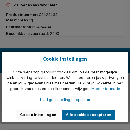
Toevoegen aan favorieten
Productnummer:
Q1424434
Merk:
Cleaninq
Fabrikantcode:
1424434
Beschikbare voorraad:
2600
Beschrijving
Cookie instellingen
Een ruim assortiment afvalzakken van Cleaninq, zodat jij vindt wat je
zoekt! Kies uit verschillende formaten, diktes, materi…
Meer
Onze webshop gebruikt cookies om jou de best mogelijke
winkelervaring te kunnen bieden. We respecteren jouw privacy en
Eigenschappen
delen jouw gegevens niet met derden. Je kunt jouw keuze in het
gebruik van cookies op elk moment wijzigen.
Meer informatie
Over het merk
Huidige instellingen opslaan
Beoordelingen
Cookie instellingen
Alle cookies accepteren