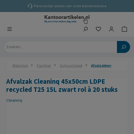
hoofdinhoud
Persoonlijk advies van onze klantenservice
Webshop
Facilitair
Schoonmaak
Afvalzakken
Afvalzak Cleaninq 45x50cm LDPE
recycled T25 15L zwart rol à 20 stuks
Cleaninq
Afbeeldingengalerij overslaan