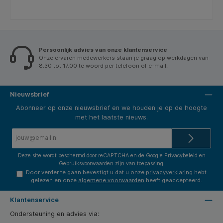
Persoonlijk advies van onze klantenservice
Onze ervaren medewerkers staan je graag op werkdagen van
8.30 tot 17.00 te woord per telefoon of e-mail.
Nieuwsbrief
Abonneer op onze nieuwsbrief en we houden je op de hoogte
met het laatste nieuws.
E-
mailadres*
Deze site wordt beschermd door reCAPTCHA en de Google
Privacybeleid
en
Gebruiksvoorwaarden
zijn van toepassing.
Door verder te gaan bevestigt u dat u onze
privacyverklaring
hebt
gelezen en onze
algemene voorwaarden
heeft geaccepteerd.
Klantenservice
Ondersteuning en advies via: