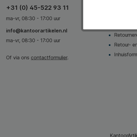
Veelgeste
+31 (0) 45-522 93 11
Bestellen 
ma-vr, 08:30 - 17:00 uur
Bezorging,
info@kantoorartikelen.nl
Retournere
ma-vr, 08:30 - 17:00 uur
Retour- en
Inhuisform
Of via ons
contactformulier
.
KantoorArtik