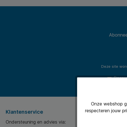
Abonneer
Deze site wo
Door v
Onze webshop geb
respecteren jouw pr
Klantenservice
Service
Ondersteuning en advies via:
Klantense