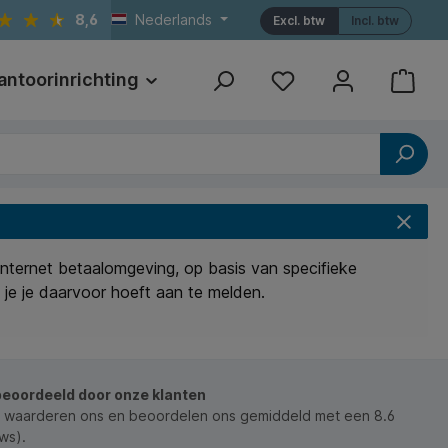
8,6
Nederlands
Excl. btw
Incl. btw
antoorinrichting
Print
Referenties
internet betaalomgeving, op basis van specifieke
 je je daarvoor hoeft aan te melden.
beoordeeld door onze klanten
 waarderen ons en beoordelen ons gemiddeld met een 8.6
ws).