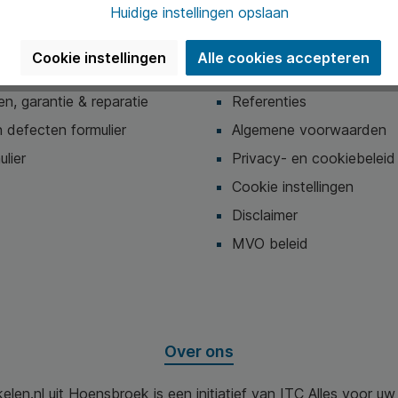
Huidige instellingen opslaan
lde vragen (FAQ)
Het team
& betalen
Vacatures
Cookie instellingen
Alle cookies accepteren
 levering & installatie
Blogs
n, garantie & reparatie
Referenties
 defecten formulier
Algemene voorwaarden
ulier
Privacy- en cookiebeleid
Cookie instellingen
Disclaimer
MVO beleid
Over ons
elen.nl uit Hoensbroek is een initiatief van ITC Alles voor u