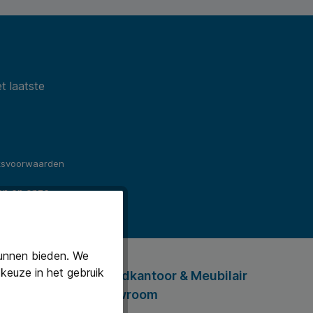
t laatste
ksvoorwaarden
en en onze
kunnen bieden. We
keuze in het gebruik
Hoofdkantoor & Meubilair
Showroom