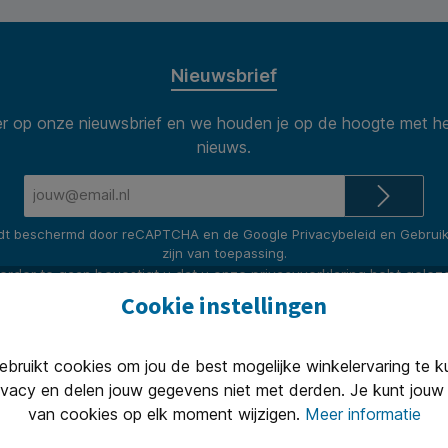
Nieuwsbrief
 op onze nieuwsbrief en we houden je op de hoogte met he
nieuws.
E-
mailadres*
rdt beschermd door reCAPTCHA en de Google
Privacybeleid
en
Gebrui
zijn van toepassing.
erder te gaan bevestigt u dat u onze
privacyverklaring
hebt gelez
algemene voorwaarden
heeft geaccepteerd.
Cookie instellingen
ruikt cookies om jou de best mogelijke winkelervaring te 
ivacy en delen jouw gegevens niet met derden. Je kunt jouw 
Informatie
van cookies op elk moment wijzigen.
Meer informatie
rvice
Over ons