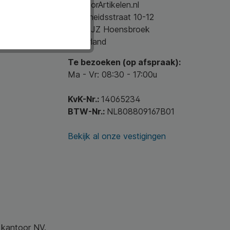
KantoorArtikelen.nl
Nijverheidsstraat 10-12
6433 JZ Hoensbroek
Nederland
Te bezoeken (op afspraak):
Ma - Vr: 08:30 - 17:00u
KvK-Nr.:
14065234
BTW-Nr.:
NL808809167B01
Bekijk al onze vestigingen
w kantoor NV.