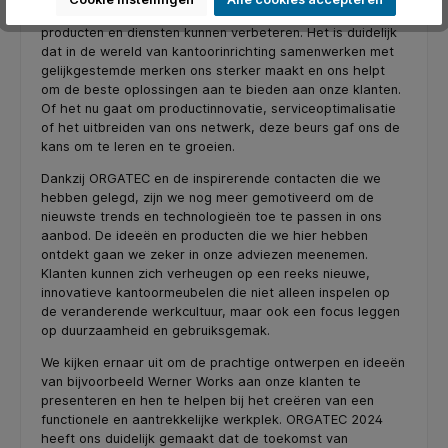
inzichten in de verschillende manieren waarop wij onze
producten en diensten kunnen verbeteren. Het is duidelijk
dat in de wereld van kantoorinrichting samenwerken met
gelijkgestemde merken ons sterker maakt en ons helpt
om de beste oplossingen aan te bieden aan onze klanten.
Of het nu gaat om productinnovatie, serviceoptimalisatie
of het uitbreiden van ons netwerk, deze beurs gaf ons de
kans om te leren en te groeien.
Dankzij ORGATEC en de inspirerende contacten die we
hebben gelegd, zijn we nog meer gemotiveerd om de
nieuwste trends en technologieën toe te passen in ons
aanbod. De ideeën en producten die we hier hebben
ontdekt gaan we zeker in onze adviezen meenemen.
Klanten kunnen zich verheugen op een reeks nieuwe,
innovatieve kantoormeubelen die niet alleen inspelen op
de veranderende werkcultuur, maar ook een focus leggen
op duurzaamheid en gebruiksgemak.
We kijken ernaar uit om de prachtige ontwerpen en ideeën
van bijvoorbeeld Werner Works aan onze klanten te
presenteren en hen te helpen bij het creëren van een
functionele en aantrekkelijke werkplek. ORGATEC 2024
heeft ons duidelijk gemaakt dat de toekomst van