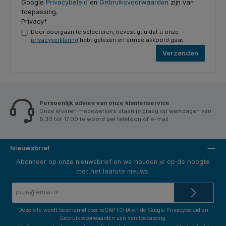
Google
Privacybeleid
en
Gebruiksvoorwaarden
zijn van
toepassing.
Privacy*
Door doorgaan te selecteren, bevestigt u dat u onze
privacyverklaring
hebt gelezen en ermee akkoord gaat.
Verzenden
Persoonlijk advies van onze klantenservice
Onze ervaren medewerkers staan je graag op werkdagen van
8.30 tot 17.00 te woord per telefoon of e-mail.
Nieuwsbrief
Abonneer op onze nieuwsbrief en we houden je op de hoogte
met het laatste nieuws.
E-
mailadres*
Deze site wordt beschermd door reCAPTCHA en de Google
Privacybeleid
en
Gebruiksvoorwaarden
zijn van toepassing.