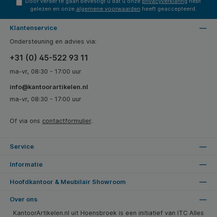
Door verder te gaan bevestigt u dat u onze
privacyverklaring
hebt
gelezen en onze
algemene voorwaarden
heeft geaccepteerd.
Klantenservice
Ondersteuning en advies via:
+31 (0) 45-522 93 11
ma-vr, 08:30 - 17:00 uur
info@kantoorartikelen.nl
ma-vr, 08:30 - 17:00 uur
Of via ons
contactformulier
.
Service
Informatie
Hoofdkantoor & Meubilair Showroom
Over ons
KantoorArtikelen.nl uit Hoensbroek is een initiatief van ITC Alles