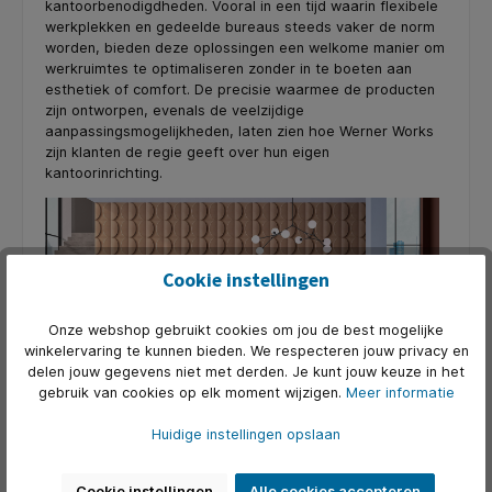
kantoorbenodigdheden. Vooral in een tijd waarin flexibele
werkplekken en gedeelde bureaus steeds vaker de norm
worden, bieden deze oplossingen een welkome manier om
werkruimtes te optimaliseren zonder in te boeten aan
esthetiek of comfort. De precisie waarmee de producten
zijn ontworpen, evenals de veelzijdige
aanpassingsmogelijkheden, laten zien hoe Werner Works
zijn klanten de regie geeft over hun eigen
kantoorinrichting.
Cookie instellingen
Onze webshop gebruikt cookies om jou de best mogelijke
winkelervaring te kunnen bieden. We respecteren jouw privacy en
delen jouw gegevens niet met derden. Je kunt jouw keuze in het
Nieuwe en vertrouwde connecties
gebruik van cookies op elk moment wijzigen.
Meer informatie
ORGATEC was ook een geweldige gelegenheid om
Huidige instellingen opslaan
contact te leggen met oude en nieuwe partners. Het
hernieuwde contact met bestaande leveranciers en het
ontmoeten van nieuwe bedrijven gaf ons waardevolle
Cookie instellingen
Alle cookies accepteren