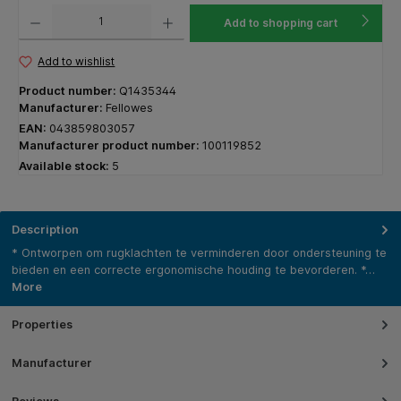
Product Quantity: Enter the desired amount or use the buttons to increase or decrease the q
Add to shopping cart
Add to wishlist
Product number:
Q1435344
Manufacturer:
Fellowes
EAN:
043859803057
Manufacturer product number:
100119852
Available stock:
5
Description
* Ontworpen om rugklachten te verminderen door ondersteuning te
bieden en een correcte ergonomische houding te bevorderen. *…
More
Properties
Manufacturer