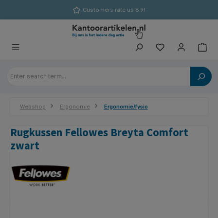
in content
Customers rate us 8.9!
Webshop
Ergonomie
Ergonomie/fysio
Rugkussen Fellowes Breyta Comfort
zwart
Skip image gallery