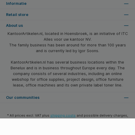
Informatie
Retail store
About us
KantoorArtikelen.nl, located in Hoensbroek, is an initiative of ITC
Alles voor uw kantoor NV.
The family business has been around for more than 100 years
and is currently led by Igor Soons.
KantoorArtikelen.nl has several business locations within the
Benelux and is in business throughout Europe every day. The
company consists of several industries, including an online
webshop for office supplies, project design, office furniture
lease, office machines and its own private label toner line.
Our communities
* All prices excl. VAT plus
shipping costs
and possible delivery charges,
if not stated otherwise.
© 2026 Kantoorartikelen.nl - All Rights Reserved. Theme by
SBYP (Smart
Business Young Professionals)