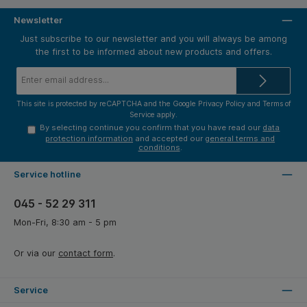
Newsletter
Just subscribe to our newsletter and you will always be among
the first to be informed about new products and offers.
Email
address*
This site is protected by reCAPTCHA and the Google
Privacy Policy
and
Terms of
Service
apply.
By selecting continue you confirm that you have read our
data
protection information
and accepted our
general terms and
conditions
.
Service hotline
045 - 52 29 311
Mon-Fri, 8:30 am - 5 pm
Or via our
contact form
.
Service