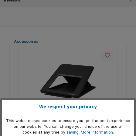
Reviews
Skip product gallery
Accessoires
We respect your privacy
Laptopstandaard Fellowes Breyta zwart
Mo
This website uses cookies to ensure you get the best experience
on our website. You can change your choice of the use of
che
* 12 hoogte-instellingen met unieke frontlift voor
* 3
cookies at any time by
saving.
More information
.
extra hoogte voor ergonomisch kijkcomfort. *
kij