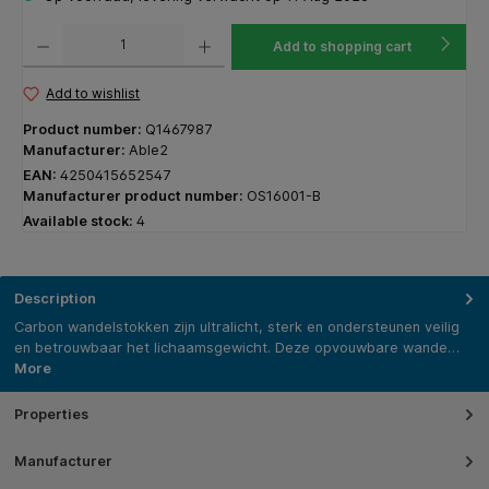
Product Quantity: Enter the desired amount or use the buttons to increase or decrease the q
Add to shopping cart
Add to wishlist
Product number:
Q1467987
Manufacturer:
Able2
EAN:
4250415652547
Manufacturer product number:
OS16001-B
Available stock:
4
Description
Carbon wandelstokken zijn ultralicht, sterk en ondersteunen veilig
en betrouwbaar het lichaamsgewicht. Deze opvouwbare wande…
More
Properties
Manufacturer