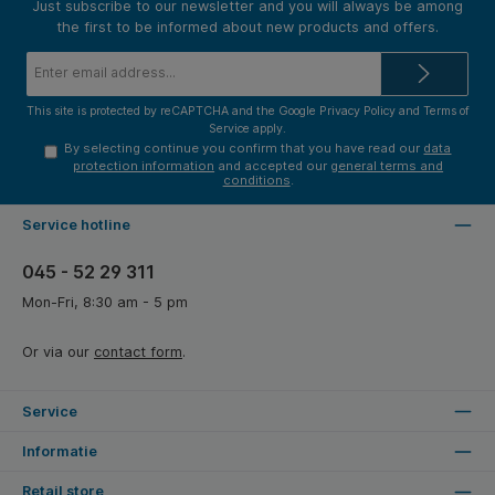
Just subscribe to our newsletter and you will always be among
the first to be informed about new products and offers.
Email
address*
This site is protected by reCAPTCHA and the Google
Privacy Policy
and
Terms of
Service
apply.
By selecting continue you confirm that you have read our
data
protection information
and accepted our
general terms and
conditions
.
Service hotline
045 - 52 29 311
Mon-Fri, 8:30 am - 5 pm
Or via our
contact form
.
Service
Informatie
Retail store