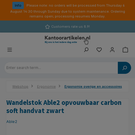
in content
Info
Please note: no orders will be processed from Thursday 6
August 14:30 through Sunday due to system maintenance. Ordering
remains open; processing resumes Monday.
Customers rate us 8.9!
Webshop
Ergonomie
Ergonomie overige en accessoires
Wandelstok Able2 opvouwbaar carbon
soft handvat zwart
Able2