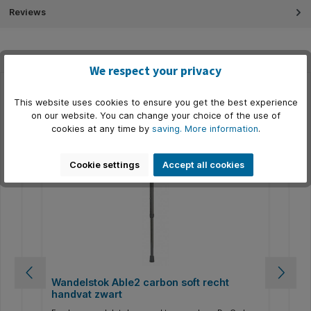
Reviews
We respect your privacy
This website uses cookies to ensure you get the best experience
Skip product gallery
Alternatief
on our website. You can change your choice of the use of
cookies at any time by
saving.
More information
.
Only 4 available
O
Cookie settings
Accept all cookies
by
Wandelstok Able2 carbon soft recht
Wa
handvat zwart
so