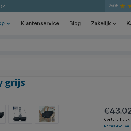
2605
day
op
Klantenservice
Blog
Zakelijk
K
 grijs
€43.0
Content:
1 stuk(
Prices excl. VA