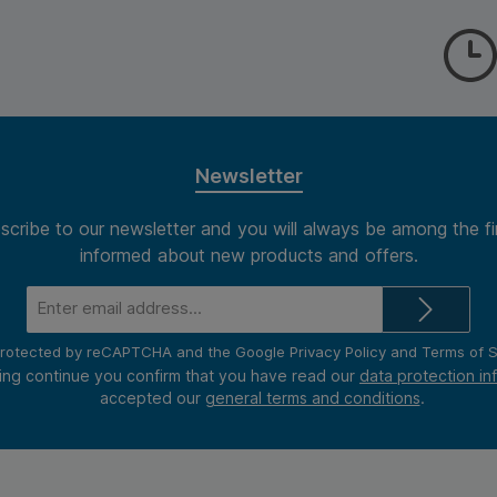
l voor
enbank op
eun bij
n worden
ruikt als
 je
g te
werkt. Met
 stoffen
Newsletter
ok perfect
t
scribe to our newsletter and you will always be among the fi
sokken of
zijn
informed about new products and offers.
ntwerp en
leuren zal
Email
oetensteun
address*
 het
n door
s protected by reCAPTCHA and the Google
Privacy Policy
and
Terms of S
rfecte
ing continue you confirm that you have read our
data protection in
lling te
accepted our
general terms and conditions
.
er met
en
lexibele
e hele dag