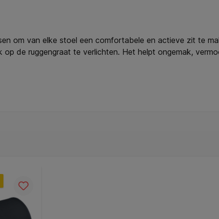
ussen om van elke stoel een comfortabele en actieve zit te
 op de ruggengraat te verlichten. Het helpt ongemak, vermoe
ruik, op kantoor of zelfs in de auto om het comfort te maxima
kussen de gezondheid en het welzijn verbeteren door moeiteloo
g, verbetert de bloedsomloop en verlicht de druk op de wer
n ongemak, vermoeidheid en stijfheid die het gevolg kunnen z
e auto en biedt een volledig mobiele oplossing. * De hoes va