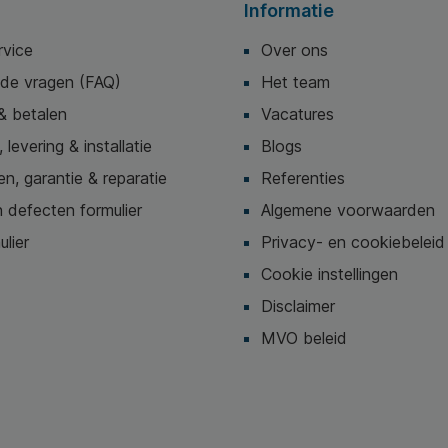
Informatie
t.
appen; *
rvice
Over ons
misch
nsteun
lde vragen (FAQ)
Het team
fort in
*
& betalen
Vacatures
ezonde
tert de
 levering & installatie
Blogs
or jouw
iets
n, garantie & reparatie
Referenties
n. * Kan
 defecten formulier
Algemene voorwaarden
id en
ls
ulier
Privacy- en cookiebeleid
 je
g te
Cookie instellingen
werkt,
offen
Disclaimer
 om te
MVO beleid
kken of
elpt
eid te
het gevolg
angdurig
w voeten op
bele