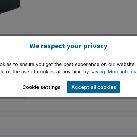
Leitz
We respect your privacy
js
sy
 perfecte
okies to ensure you get the best experience on our website
 om een
ce of the use of cookies at any time by
saving.
More informa
actieve
405077
ëren. Zo
t
Cookie settings
Accept all cookies
t aan jouw
 en
 het
ing cart
id in
n rug
nderen
e houding
 de