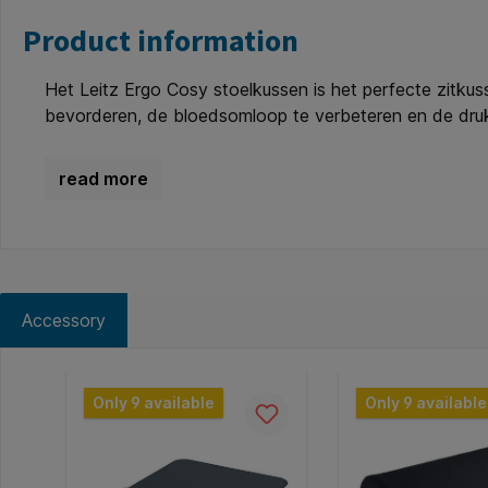
Product information
Het Leitz Ergo Cosy stoelkussen is het perfecte zitk
bevorderen, de bloedsomloop te verbeteren en de druk
voortvloeien uit langdurig zitten. Ideaal voor thuisgeb
afwerkingskleuren zal dit stijlvolle orthopedische zit
Producteigenschappen; * Bevordert een gezonde houdin
stoel te minimaliseren. * Helpt bij het verminderen va
ischias * Ideaal voor thuisgebruik, op kantoor of in d
hand worden gewassen.
Accessory
Skip product gallery
Only 9 available
Only 9 available