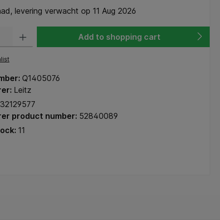
ad, levering verwacht op 11 Aug 2026
y: Enter the desired amount or use the buttons to increase or decrease the q
Add to shopping cart
list
mber:
Q1405076
rer:
Leitz
32129577
er product number:
52840089
tock:
11