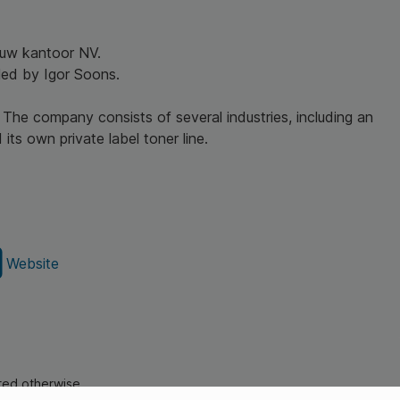
r uw kantoor NV.
led by Igor Soons.
 The company consists of several industries, including an
its own private label toner line.
Website
ated otherwise.