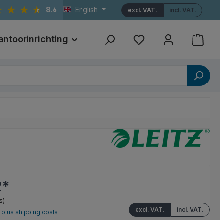
8.6
English
excl. VAT.
incl. VAT.
antoorinrichting
Print
Referenties
2*
s)
excl. VAT.
incl. VAT.
T plus shipping costs