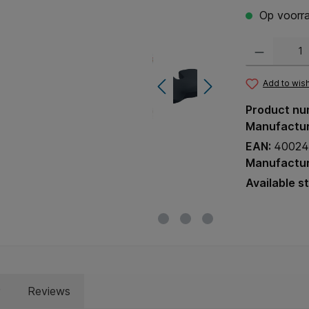
Op voorra
Product Quantit
Add to wish
Product nu
Manufactu
EAN:
40024
Manufactur
Available s
Reviews