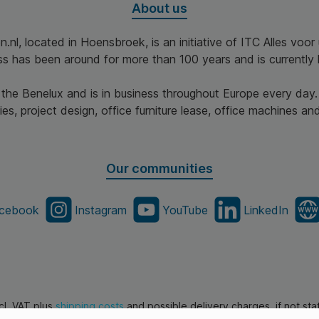
About us
n en
jouw
 te
n.nl, located in Hoensbroek, is an initiative of ITC Alles voo
al om te
ss has been around for more than 100 years and is currently 
etensteun
ls
iggen. *
n the Benelux and is in business throughout Europe every day.
es, project design, office furniture lease, office machines and 
 worden
n met de
assen
Our communities
cebook
Instagram
YouTube
LinkedIn
xcl. VAT plus
shipping costs
and possible delivery charges, if not st