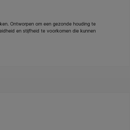
 maken. Ontworpen om een gezonde houding te
idheid en stijfheid te voorkomen die kunnen
liseren. Met zijn minimalistische ontwerp en matte
s de perfecte actieve werkopstelling te creëren. *
velkolom door het contact tussen je stuitje en de
ijn van langdurig zitten en gezondheidsproblemen zoals
n het zitkussen kan worden verwijderd en kan met de