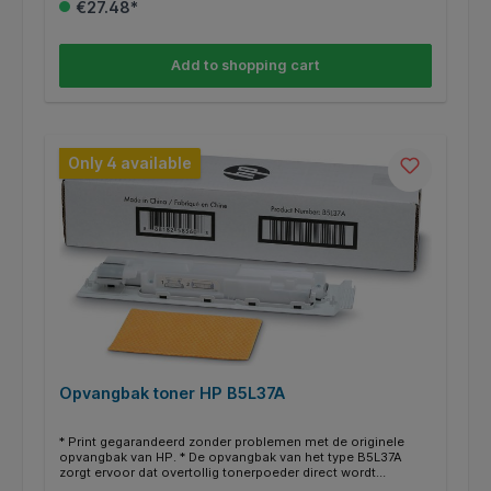
€27.48*
XL/HC (high capacity) te gebruiken voor nog meer en
goedkoper printen. * Deze XL/HC cartridge vind je dan terug
bij de alternatieven * Weten of je de juiste cartridge hebt? Kijk
dan bij de specificaties ‘’geschikt voor’’ of jou HP printer
Add to shopping cart
ertussen staat.
Only 4 available
Opvangbak toner HP B5L37A
* Print gegarandeerd zonder problemen met de originele
opvangbak van HP. * De opvangbak van het type B5L37A
zorgt ervoor dat overtollig tonerpoeder direct wordt
opgevangen. Hierdoor blijven je afdrukken altijd scherp en