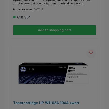
opvangbak van HP. * De opvangbak van het type CE254A
zorgt ervoor dat overtollig tonerpoeder direct wordt
opgevangen. Hierdoor blijven je afdrukken altijd scherp en
Product number:
Q400722
schoon. * Weten of je de juiste opvangbak hebt? Kijk dan bij
de specificaties "geschikt voor" of jouw HP Printer ertussen
€18.35*
staat.
Add to shopping cart
Tonercartidge HP W1106A 106A zwart