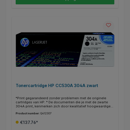
Tonercartridge HP CC530A 304A zwart
*Print gegarandeerd zonder problemen met de originele
cartridges van HP. * De documenten die je met de zwarte
304A print, kenmerken zich door kwalitatief hoogwaardige
afdrukken. * Deze cartridge print tot 3500 pagina’s. * Binnen
Product number:
Q412307
de HP printers heb je vaak de mogelijkheid om in plaats van
een gewone cartridge een XL/HC (high capacity) te gebruiken
€137.76*
voor nog meer en goedkoper printen. * Deze XL/HC cartridge
vind je dan terug bij de alternatieven * Weten of je de juiste