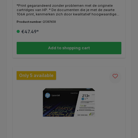
*Print gegarandeerd zonder problemen met de originele
cartridges van HP. * De documenten die je met de zwarte
106A print, kenmerken zich door kwalitatief hoogwaardige
afdrukken. * Deze cartridge print tot 1000 pagina’s. * Binnen
Product number:
Q1387658
de HP printers heb je vaak de mogelijkheid om in plaats van
een gewone cartridge een XL/HC (high capacity) te gebruiken
€47.49*
voor nog meer en goedkoper printen. * Deze XL/HC cartridge
vind je dan terug bij de alternatieven * Weten of je de juiste
cartridge hebt? Kijk dan bij de specificaties ‘’geschikt voor’’
of jou HP printer ertussen staat.
Add to shopping cart
Only 5 available