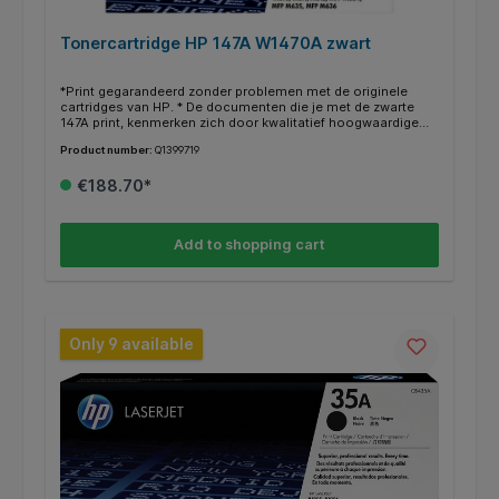
Tonercartridge HP 147A W1470A zwart
*Print gegarandeerd zonder problemen met de originele
cartridges van HP. * De documenten die je met de zwarte
147A print, kenmerken zich door kwalitatief hoogwaardige
afdrukken. * Deze cartridge print tot 10500 pagina’s. * Binnen
Product number:
Q1399719
de HP printers heb je vaak de mogelijkheid om in plaats van
een gewone cartridge een XL/HC (high capacity) te gebruiken
€188.70*
voor nog meer en goedkoper printen. * Deze XL/HC cartridge
vind je dan terug bij de alternatieven * Weten of je de juiste
cartridge hebt? Kijk dan bij de specificaties ‘’geschikt voor’’
of jou HP printer ertussen staat.
Add to shopping cart
Only 9 available