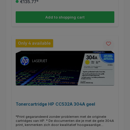
€135.77*
voor nog meer en goedkoper printen. * Deze XL/HC cartridge
vind je dan terug bij de alternatieven * Weten of je de juiste
cartridge hebt? Kijk dan bij de specificaties ‘’geschikt voor’’
of jou HP printer ertussen staat.
Add to shopping cart
Only 4 available
Tonercartridge HP CC532A 304A geel
*Print gegarandeerd zonder problemen met de originele
cartridges van HP. * De documenten die je met de gele 304A
print, kenmerken zich door kwalitatief hoogwaardige
afdrukken. * Deze cartridge print tot 2800 pagina’s. * Binnen