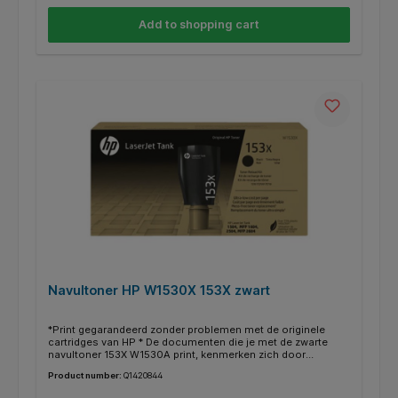
cartridge hebt? Kijk dan bij de specificaties ‘’geschikt voor’’
of jou HP printer ertussen staat.
Add to shopping cart
Navultoner HP W1530X 153X zwart
*Print gegarandeerd zonder problemen met de originele
cartridges van HP * De documenten die je met de zwarte
navultoner 153X W1530A print, kenmerken zich door
kwalitatief hoogwaardige afdrukken. * Deze cartridge print
Product number:
Q1420844
tot 5000 pagina’s. * Binnen de HP printers heb je vaak de
mogelijkheid om in plaats van een gewone cartridge een