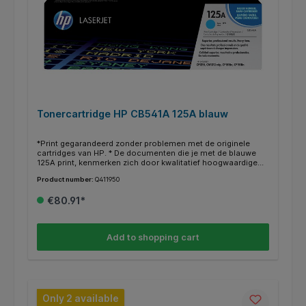
Tonercartridge HP CB541A 125A blauw
*Print gegarandeerd zonder problemen met de originele
cartridges van HP. * De documenten die je met de blauwe
125A print, kenmerken zich door kwalitatief hoogwaardige
afdrukken. * Deze cartridge print tot 1400 pagina’s. * Binnen
Product number:
Q411950
de HP printers heb je vaak de mogelijkheid om in plaats van
een gewone cartridge een XL/HC (high capacity) te gebruiken
€80.91*
voor nog meer en goedkoper printen. * Deze XL/HC cartridge
vind je dan terug bij de alternatieven * Weten of je de juiste
cartridge hebt? Kijk dan bij de specificaties ‘’geschikt voor’’
of jou HP printer ertussen staat.
Add to shopping cart
Only 2 available