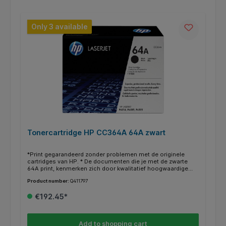
Only 3 available
Tonercartridge HP CC364A 64A zwart
*Print gegarandeerd zonder problemen met de originele
cartridges van HP. * De documenten die je met de zwarte
64A print, kenmerken zich door kwalitatief hoogwaardige
afdrukken. * Deze cartridge print tot 10000 pagina’s. * Binnen
Product number:
Q411797
de HP printers heb je vaak de mogelijkheid om in plaats van
een gewone cartridge een XL/HC (high capacity) te gebruiken
€192.45*
voor nog meer en goedkoper printen. * Deze XL/HC cartridge
vind je dan terug bij de alternatieven * Weten of je de juiste
cartridge hebt? Kijk dan bij de specificaties ‘’geschikt voor’’
of jou HP printer ertussen staat.
Add to shopping cart