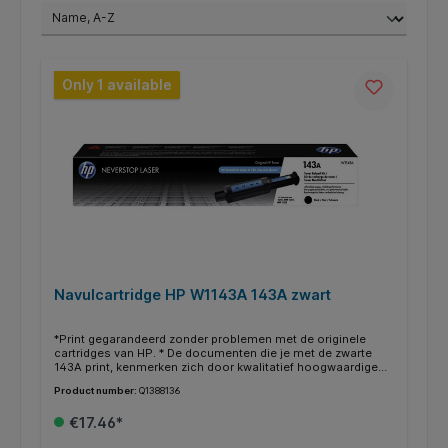
Only 1 available
Navulcartridge HP W1143A 143A zwart
*Print gegarandeerd zonder problemen met de originele
cartridges van HP. * De documenten die je met de zwarte
143A print, kenmerken zich door kwalitatief hoogwaardige
afdrukken. * Deze cartridge print tot 2500 pagina’s. * Binnen
Product number:
Q1388136
de HP printers heb je vaak de mogelijkheid om in plaats van
een gewone cartridge een XL/HC (high capacity) te gebruiken
€17.46*
voor nog meer en goedkoper printen. * Deze XL/HC cartridge
vind je dan terug bij de alternatieven * Weten of je de juiste