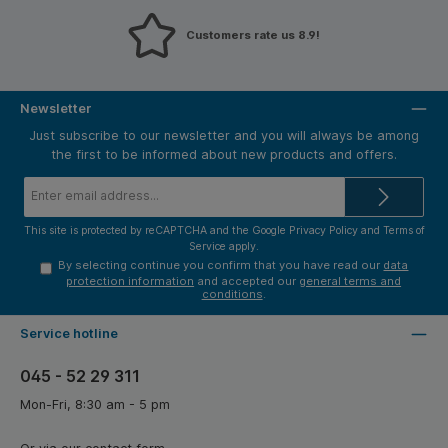
Customers rate us 8.9!
Newsletter
Just subscribe to our newsletter and you will always be among
the first to be informed about new products and offers.
Email
address*
This site is protected by reCAPTCHA and the Google
Privacy Policy
and
Terms of
Service
apply.
By selecting continue you confirm that you have read our
data
protection information
and accepted our
general terms and
conditions
.
Service hotline
045 - 52 29 311
Mon-Fri, 8:30 am - 5 pm