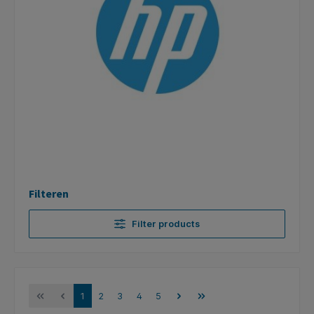
Filteren
Filter products
1
2
3
4
5