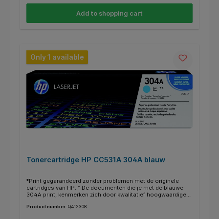
cartridge hebt? Kijk dan bij de specificaties ‘’geschikt voor’’
of jou HP printer ertussen staat.
Add to shopping cart
Only 1 available
Tonercartridge HP CC531A 304A blauw
*Print gegarandeerd zonder problemen met de originele
cartridges van HP. * De documenten die je met de blauwe
304A print, kenmerken zich door kwalitatief hoogwaardige
afdrukken. * Deze cartridge print tot 2800 pagina’s. * Binnen
Product number:
Q412308
de HP printers heb je vaak de mogelijkheid om in plaats van
een gewone cartridge een XL/HC (high capacity) te gebruiken