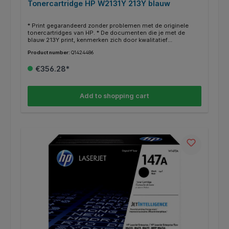
Tonercartridge HP W2131Y 213Y blauw
* Print gegarandeerd zonder problemen met de originele
tonercartridges van HP. * De documenten die je met de
blauw 213Y print, kenmerken zich door kwalitatief
hoogwaardige afdrukken. * Deze cartridge print tot 12000
Product number:
Q1424486
pagina’s. * Weten of je de juiste cartridge hebt? Kijk dan bij de
specificaties ‘’geschikt voor’’ of jou HP printer ertussen
€356.28*
staat.
Add to shopping cart