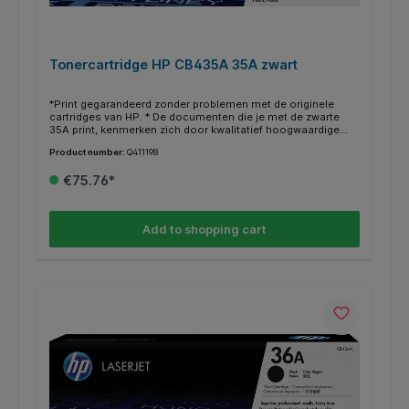
Tonercartridge HP CB435A 35A zwart
*Print gegarandeerd zonder problemen met de originele
cartridges van HP. * De documenten die je met de zwarte
35A print, kenmerken zich door kwalitatief hoogwaardige
afdrukken. * Deze cartridge print tot 1500 pagina’s. * Binnen
Product number:
Q411198
de HP printers heb je vaak de mogelijkheid om in plaats van
een gewone cartridge een XL/HC (high capacity) te gebruiken
€75.76*
voor nog meer en goedkoper printen. * Deze XL/HC cartridge
vind je dan terug bij de alternatieven * Weten of je de juiste
cartridge hebt? Kijk dan bij de specificaties ‘’geschikt voor’’
of jou HP printer ertussen staat.
Add to shopping cart