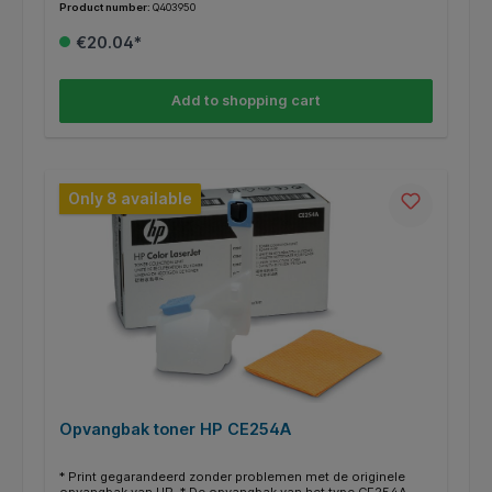
Product number:
Q403950
schoon. * Weten of je de juiste opvangbak hebt? Kijk dan bij
de specificaties "geschikt voor" of jouw HP Printer ertussen
€20.04*
staat.
Add to shopping cart
Only 8 available
Opvangbak toner HP CE254A
* Print gegarandeerd zonder problemen met de originele