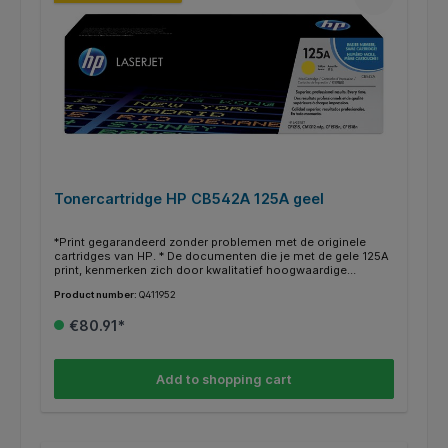
Tonercartridge HP CB542A 125A geel
*Print gegarandeerd zonder problemen met de originele
cartridges van HP. * De documenten die je met de gele 125A
print, kenmerken zich door kwalitatief hoogwaardige
afdrukken. * Deze cartridge print tot 1400 pagina’s. * Binnen
Product number:
Q411952
de HP printers heb je vaak de mogelijkheid om in plaats van
een gewone cartridge een XL/HC (high capacity) te gebruiken
€80.91*
voor nog meer en goedkoper printen. * Deze XL/HC cartridge
vind je dan terug bij de alternatieven * Weten of je de juiste
cartridge hebt? Kijk dan bij de specificaties ‘’geschikt voor’’
of jou HP printer ertussen staat.
Add to shopping cart