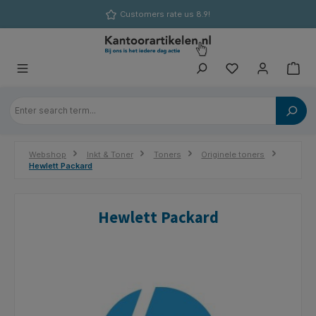
in content
Customers rate us 8.9!
Webshop
Inkt & Toner
Toners
Originele toners
Hewlett Packard
Hewlett Packard