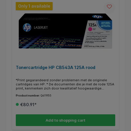
Only 1 available
Tonercartridge HP CB543A 125A rood
*Print gegarandeerd zonder problemen met de originele
cartridges van HP. * De documenten die je met de rode 125A
print, kenmerken zich door kwalitatief hoogwaardige
afdrukken. * Deze cartridge print tot 1400 pagina’s. * Binnen
Product number:
Q411955
de HP printers heb je vaak de mogelijkheid om in plaats van
een gewone cartridge een XL/HC (high capacity) te gebruiken
€80.91*
voor nog meer en goedkoper printen. * Deze XL/HC cartridge
vind je dan terug bij de alternatieven * Weten of je de juiste
cartridge hebt? Kijk dan bij de specificaties ‘’geschikt voor’’
of jou HP printer ertussen staat.
Add to shopping cart