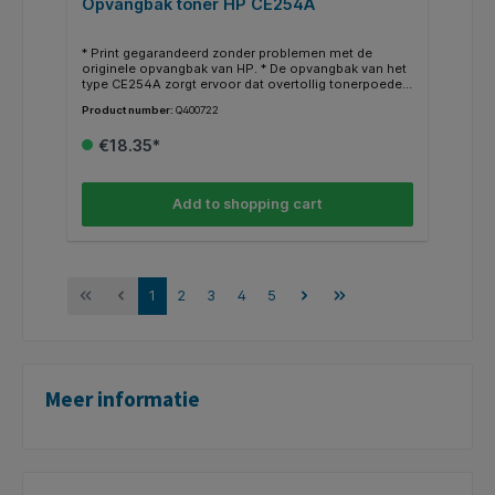
Opvangbak toner HP CE254A
* Print gegarandeerd zonder problemen met de
originele opvangbak van HP. * De opvangbak van het
type CE254A zorgt ervoor dat overtollig tonerpoeder
direct wordt opgevangen. Hierdoor blijven je
Product number:
Q400722
afdrukken altijd scherp en schoon. * Weten of je de
juiste opvangbak hebt? Kijk dan bij de specificaties
€18.35*
"geschikt voor" of jouw HP Printer ertussen staat.
Add to shopping cart
1
2
3
4
5
Meer informatie