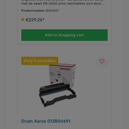
met de zwart DR-3600 print, kenmerken zich door
kwalitatief hoogwaardige afdrukken. * Deze drum
Product number:
Q1424527
print tot 75000 pagina’s. * Weten of je de juiste
cartridge hebt? Kijk dan bij de specificaties ‘’geschikt
€229.26*
voor’’ of jou Brother printer ertussen staat.
Add to shopping cart
Only 5 available
Drum Xerox 013R00691