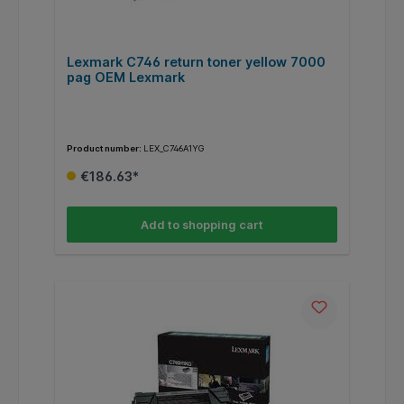
Lexmark C746 return toner yellow 7000
pag OEM Lexmark
Product number:
LEX_C746A1YG
€186.63*
Add to shopping cart