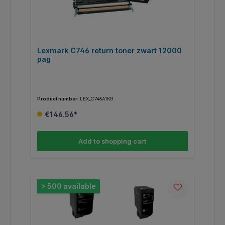
Lexmark C746 return toner zwart 12000
pag
Product number:
LEX_C746A1KG
€146.56*
Add to shopping cart
> 500 available