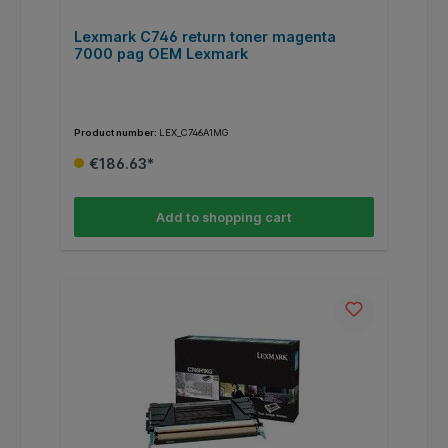
Lexmark C746 return toner magenta
7000 pag OEM Lexmark
Product number:
LEX_C746A1MG
€186.63*
Add to shopping cart