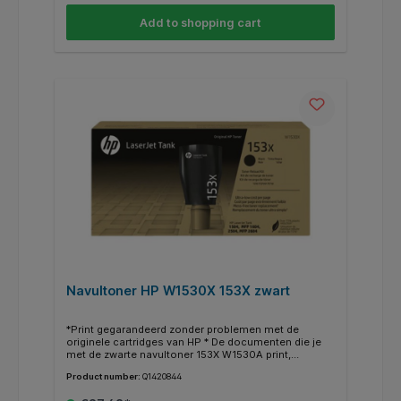
of je de juiste cartridge hebt? Kijk dan bij de
Add to shopping cart
specificaties ‘’geschikt voor’’ of jou HP printer
ertussen staat.
Navultoner HP W1530X 153X zwart
*Print gegarandeerd zonder problemen met de
originele cartridges van HP * De documenten die je
met de zwarte navultoner 153X W1530A print,
kenmerken zich door kwalitatief hoogwaardige
Product number:
Q1420844
afdrukken. * Deze cartridge print tot 5000 pagina’s. *
Binnen de HP printers heb je vaak de mogelijkheid