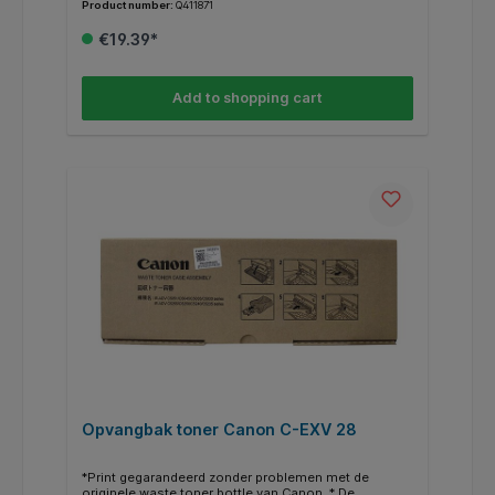
Product number:
Q411871
blijven je afdrukken altijd scherp en schoon. * Weten
of je de juiste opvangbak hebt? Kijk dan bij de
€19.39*
specificaties "geschikt voor" of jouw Brother Printer
ertussen staat.
Add to shopping cart
Opvangbak toner Canon C-EXV 28
*Print gegarandeerd zonder problemen met de
originele waste toner bottle van Canon. * De