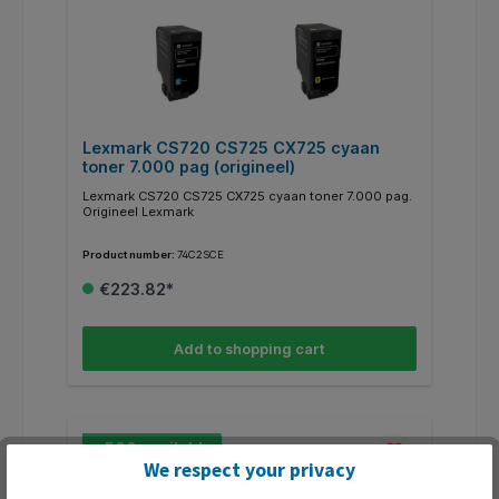
Lexmark CS720 CS725 CX725 cyaan
toner 7.000 pag (origineel)
Lexmark CS720 CS725 CX725 cyaan toner 7.000 pag.
Origineel Lexmark
Product number:
74C2SCE
€223.82*
Add to shopping cart
> 500 available
We respect your privacy