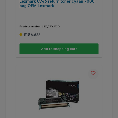
Lexmark C746 return toner cyaan 7000
pag OEM Lexmark
Product number:
LEX_C746A1CG
€186.63*
Add to shopping cart