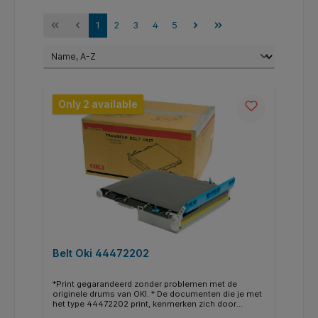
1
2
3
4
5
Only 2 available
Belt Oki 44472202
*Print gegarandeerd zonder problemen met de
originele drums van OKI. * De documenten die je met
het type 44472202 print, kenmerken zich door
kwalitatief hoogwaardige afdrukken. * Weten of je de