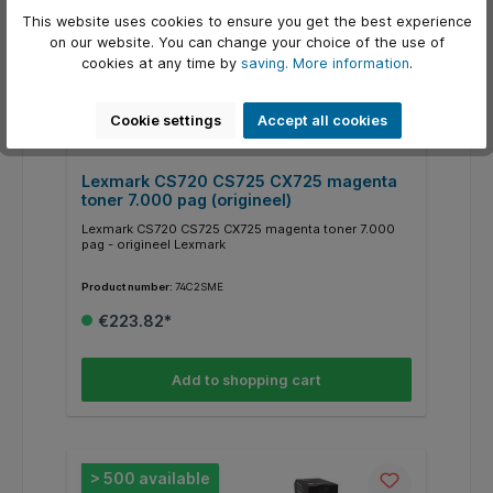
This website uses cookies to ensure you get the best experience
on our website. You can change your choice of the use of
cookies at any time by
saving.
More information
.
Cookie settings
Accept all cookies
Lexmark CS720 CS725 CX725 magenta
toner 7.000 pag (origineel)
Lexmark CS720 CS725 CX725 magenta toner 7.000
pag - origineel Lexmark
Product number:
74C2SME
€223.82*
Add to shopping cart
> 500 available