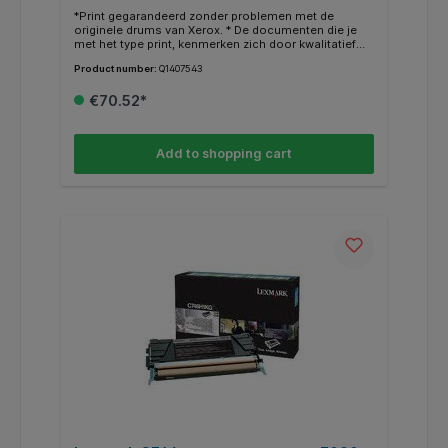
*Print gegarandeerd zonder problemen met de
originele drums van Xerox. * De documenten die je
met het type print, kenmerken zich door kwalitatief
hoogwaardige afdrukken. * Weten of je de juiste drum
Product number:
Q1407543
hebt? Kijk dan bij de specificaties "geschikt voor" of
jouw Xerox Printer ertussen staat.
€70.52*
Add to shopping cart