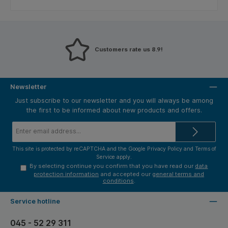
Customers rate us 8.9!
Newsletter
Just subscribe to our newsletter and you will always be among
the first to be informed about new products and offers.
Email
address*
This site is protected by reCAPTCHA and the Google
Privacy Policy
and
Terms of
Service
apply.
By selecting continue you confirm that you have read our
data
protection information
and accepted our
general terms and
conditions
.
Service hotline
045 - 52 29 311