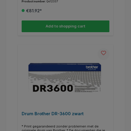
Product number:
Q412337
juiste drum hebt? Kijk dan bij de specificaties
"geschikt voor" of jouw OKI Printer ertussen staat.
€81.92*
Add to shopping cart
Drum Brother DR-3600 zwart
* Print gegarandeerd zonder problemen met de
originele drum van Brother. * De documenten die je