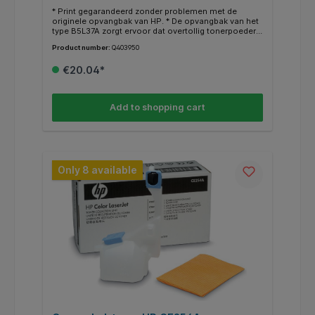
* Print gegarandeerd zonder problemen met de
originele opvangbak van HP. * De opvangbak van het
type B5L37A zorgt ervoor dat overtollig tonerpoeder
direct wordt opgevangen. Hierdoor blijven je
Product number:
Q403950
afdrukken altijd scherp en schoon. * Weten of je de
juiste opvangbak hebt? Kijk dan bij de specificaties
€20.04*
"geschikt voor" of jouw HP Printer ertussen staat.
Add to shopping cart
Only 8 available