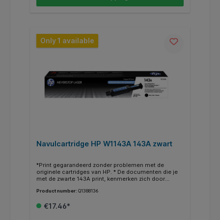
Only 1 available
Navulcartridge HP W1143A 143A zwart
*Print gegarandeerd zonder problemen met de
originele cartridges van HP. * De documenten die je
met de zwarte 143A print, kenmerken zich door
kwalitatief hoogwaardige afdrukken. * Deze cartridge
Product number:
Q1388136
print tot 2500 pagina’s. * Binnen de HP printers heb je
vaak de mogelijkheid om in plaats van een gewone
€17.46*
cartridge een XL/HC (high capacity) te gebruiken voor
nog meer en goedkoper printen. * Deze XL/HC
cartridge vind je dan terug bij de alternatieven * Weten