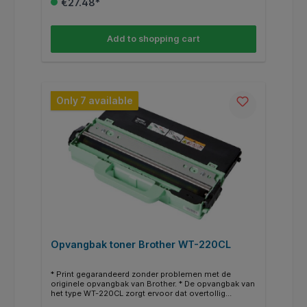
€27.48*
om in plaats van een gewone cartridge een XL/HC
(high capacity) te gebruiken voor nog meer en
goedkoper printen. * Deze XL/HC cartridge vind je dan
terug bij de alternatieven * Weten of je de juiste
Add to shopping cart
cartridge hebt? Kijk dan bij de specificaties ‘’geschikt
voor’’ of jou HP printer ertussen staat.
Only 7 available
Opvangbak toner Brother WT-220CL
* Print gegarandeerd zonder problemen met de
originele opvangbak van Brother. * De opvangbak van
het type WT-220CL zorgt ervoor dat overtollig
tonerpoeder direct wordt opgevangen. Hierdoor