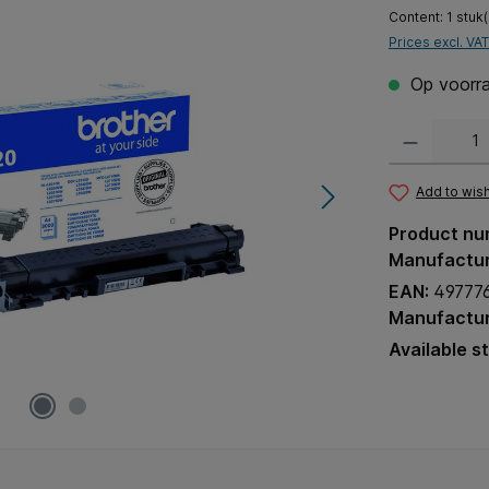
Content:
1 stuk(
Prices excl. VA
Op voorra
Product Quantit
Add to wish
Product nu
Manufactu
EAN:
49777
Manufactur
Available s