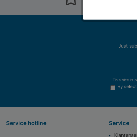
Just sub
This site i
By select
Service hotline
Service
Klantense