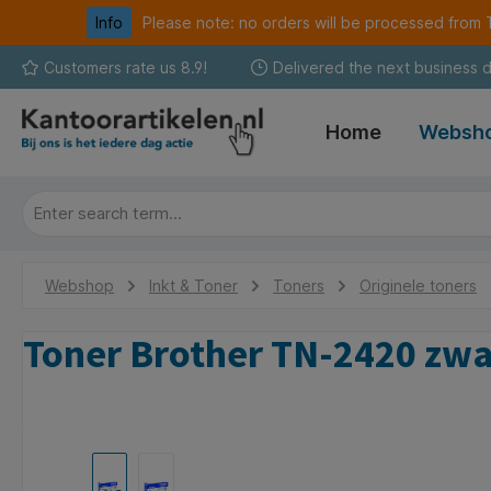
Info
Please note: no orders will be processed fro
search
Skip to main navigation
Customers rate us 8.9!
Delivered the next business 
Home
Websh
Webshop
Inkt & Toner
Toners
Originele toners
Toner Brother TN-2420 zwa
Skip image gallery