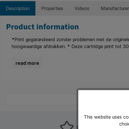
Description
Properties
Videos
Manufacturer
Product information
*Print gegarandeerd zonder problemen met de originele
hoogwaardige afdrukken. * Deze cartridge print tot 30
XL/HC (high capacity) te gebruiken voor nog meer en go
hebt? Kijk dan bij de specificaties ‘’geschikt voor’’ of j
This website uses co
choi
Customers rate us 8.9!