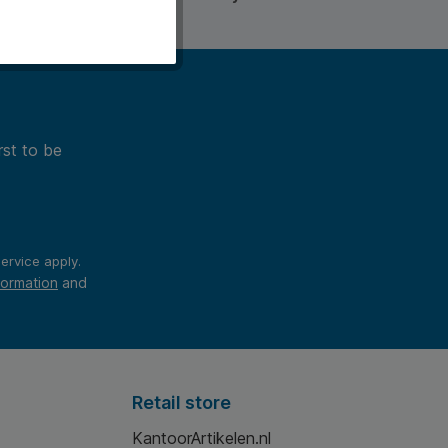
rst to be
ervice
apply.
formation
and
Retail store
KantoorArtikelen.nl