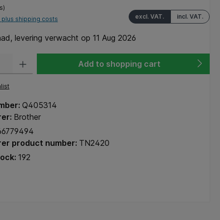
s)
excl. VAT.
incl. VAT.
T plus shipping costs
ad, levering verwacht op 11 Aug 2026
y: Enter the desired amount or use the buttons to increase or decrease the q
Add to shopping cart
list
mber:
Q405314
rer:
Brother
66779494
er product number:
TN2420
tock:
192