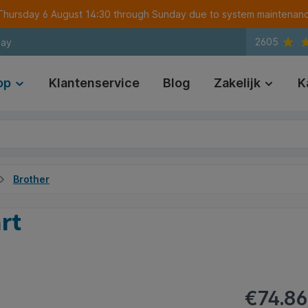
m Thursday 6 August 14:30 through Sunday due to system maintenan
2605
day
op
Klantenservice
Blog
Zakelijk
K
Brother
rt
€74.86