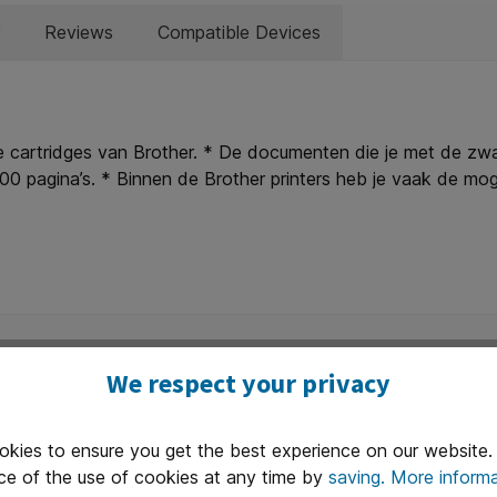
Reviews
Compatible Devices
 cartridges van Brother. * De documenten die je met de zwa
00 pagina’s. * Binnen de Brother printers heb je vaak de mog
edkoper printen. * Deze XL/HC cartridge vind je dan terug bi
ou Brother printer ertussen staat.
We respect your privacy
okies to ensure you get the best experience on our website
ce of the use of cookies at any time by
saving.
More informa