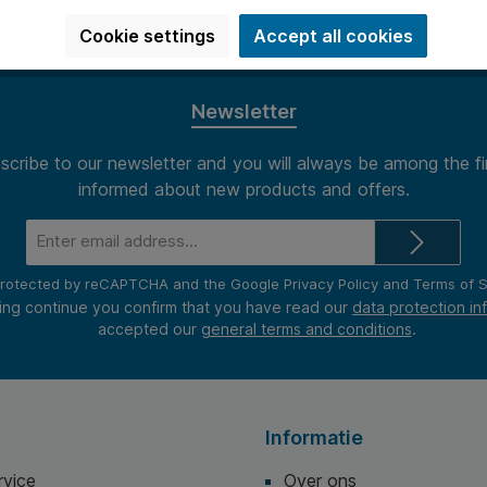
Cookie settings
Accept all cookies
Newsletter
scribe to our newsletter and you will always be among the fi
informed about new products and offers.
Email
address*
s protected by reCAPTCHA and the Google
Privacy Policy
and
Terms of S
ing continue you confirm that you have read our
data protection in
accepted our
general terms and conditions
.
Informatie
rvice
Over ons