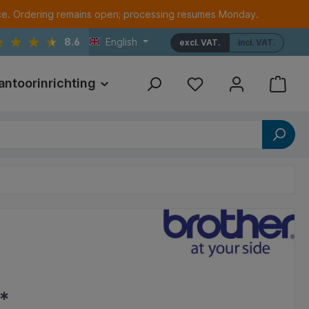
ce. Ordering remains open; processing resumes Monday.
8.6
English
excl. VAT.
incl. VAT.
antoorinrichting
Print
Referenties
*