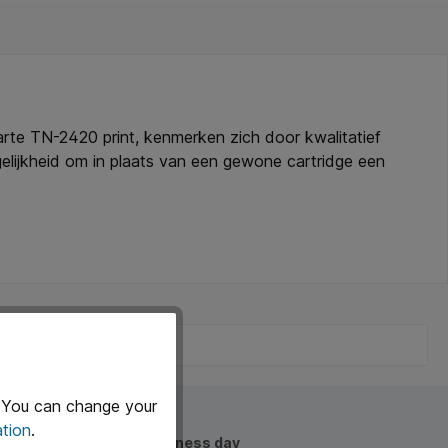
rte TN-2420 print, kenmerken zich door kwalitatief
elijkheid om in plaats van een gewone cartridge een
j de alternatieven * Weten of je de juiste cartridge
. You can change your
tion
.
Delivered the next business day