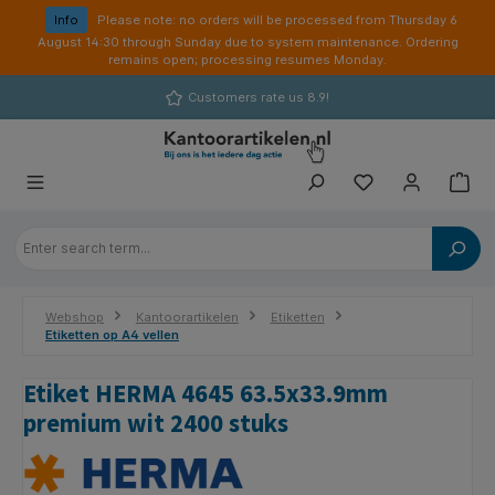
in content
Info
Please note: no orders will be processed from Thursday 6
August 14:30 through Sunday due to system maintenance. Ordering
remains open; processing resumes Monday.
Customers rate us 8.9!
Webshop
Kantoorartikelen
Etiketten
Etiketten op A4 vellen
Etiket HERMA 4645 63.5x33.9mm
premium wit 2400 stuks