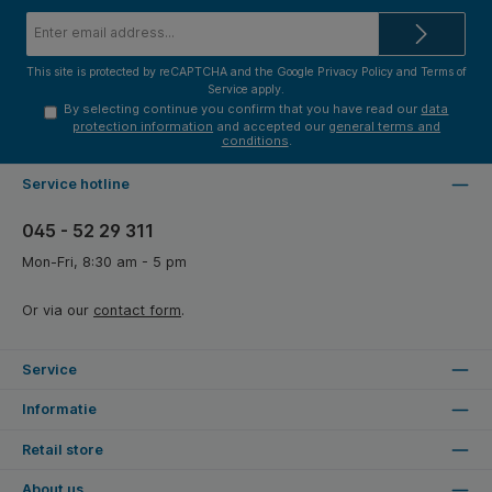
Email
address*
This site is protected by reCAPTCHA and the Google
Privacy Policy
and
Terms of
Service
apply.
By selecting continue you confirm that you have read our
data
protection information
and accepted our
general terms and
conditions
.
Service hotline
045 - 52 29 311
Mon-Fri, 8:30 am - 5 pm
Or via our
contact form
.
Service
Informatie
Retail store
About us