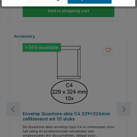
gt
gecertificeerd. * Deze etiketten zijn zuurvrij. * Gratis
gec
d
online templates en ontwerpsoftware beschikbaar
onl
Add to shopping cart
op http://www.avery.eu.
op 
*
Skip product gallery
Accessory
C.
> 500 available
>
Envelop Quantore akte C4 229x324mm
En
5
zelfklevend wit 10 stuks
ze
De Quantore akte-envelop type C4 is ontworpen voor
De 
het veilig en professioneel verzenden van
bet
ongevouwen A4-documenten, ideaal voor
ve