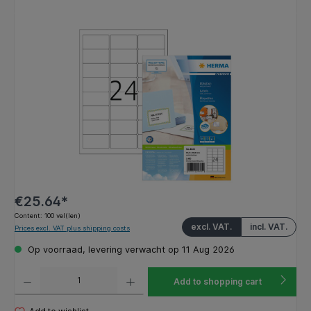
Skip image gallery
€25.64*
Content:
100 vel(len)
excl. VAT.
incl. VAT.
Prices excl. VAT plus shipping costs
Op voorraad, levering verwacht op 11 Aug 2026
Product Quantity: Enter the desired amount or use the buttons to increase or decrease the q
Add to shopping cart