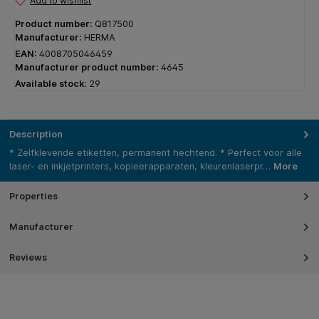
Add to wishlist
Product number:
Q817500
Manufacturer:
HERMA
EAN:
4008705046459
Manufacturer product number:
4645
Available stock:
29
Description
* Zelfklevende etiketten, permanent hechtend. * Perfect voor alle
laser- en inkjetprinters, kopieerapparaten, kleurenlaserpr…
More
Properties
Manufacturer
Reviews