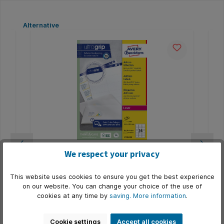
Skip product gallery
Alternative
uks
Etiket Avery L7159-100 63.5x33.9mm wit
Et
We respect your privacy
2400 stuks
60
jn
* Bestand tegen hoge temperaturen van
* B
This website uses cookies to ensure you get the best experience
laserprinters. * Perfect afdrukresultaat door nieuwe
las
on our website. You can change your choice of the use of
.
ultragrip technologie.* Gegarandeerd storingvrije
ult
doorvoer. * Vlekvrij afdrukresultaat. * Stevig klevend. *
doo
cookies at any time by
saving.
More information
.
Product number:
Q817260
Pro
Alle formaten zijn standaard opgenomen in de
All
meeste softwareprogramma's. * Voorzien van
me
€58.92*
QuickPEEL toepassing om de etiketten nog
Qu
Cookie settings
Accept all cookies
eenvoudiger van het rugvel te verwijderen. * FSC-
een