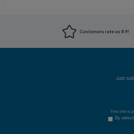
worden. * Hold-kKnop voor
plakt u één zegel,
het opslaan van het
hogere gewichten
gewicht, zodat het gewicht
meerdere zegels.
van grotere omslagen en
Zelfklevende zege
pakketten gemakkelijker
verband met de a
afgelezen kan worden. *
dit product is he
Customers rate us 8.9!
Automatische uitschakeling
te bestellen aanta
spaart batterijen. * Weegt
eenheden.
per gram. * Gebruikt 3 AAA-
batterijen (niet
meegeleverd).
Just sub
This site i
By select