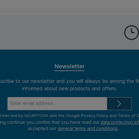
 bij
verband met de aard van
verband m
 plakt u
dit product is het maximum
dit produ
 *
te bestellen aantal 3
te bestell
ls. * In
eenheden.
eenheden
ard van
t maximum
l 6
Newsletter
scribe to our newsletter and you will always be among the fi
informed about new products and offers.
Email
address*
s protected by reCAPTCHA and the Google
Privacy Policy
and
Terms of S
ing continue you confirm that you have read our
data protection in
accepted our
general terms and conditions
.