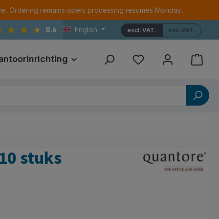
ce. Ordering remains open; processing resumes Monday.
8.6
English
excl. VAT.
incl. VAT.
antoorinrichting
Print
Referenties
10 stuks