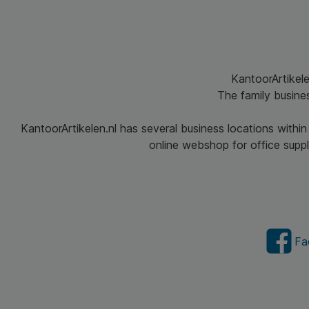
KantoorArtikele
The family busine
KantoorArtikelen.nl has several business locations withi
online webshop for office suppli
Fa