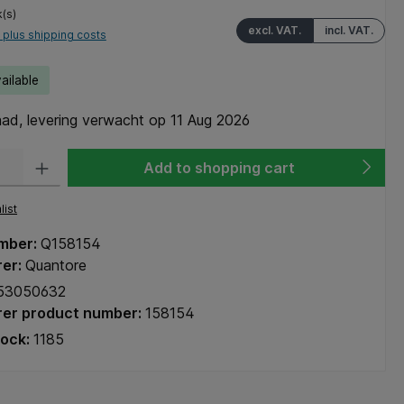
k(s)
excl. VAT.
incl. VAT.
T plus shipping costs
ailable
ad, levering verwacht op 11 Aug 2026
y: Enter the desired amount or use the buttons to increase or decrease the q
Add to shopping cart
list
mber:
Q158154
rer:
Quantore
53050632
er product number:
158154
tock:
1185