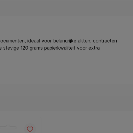
cumenten, ideaal voor belangrijke akten, contracten
stevige 120 grams papierkwaliteit voor extra
ing maakt het afsluiten eenvoudig en veilig: druk aan
te keuze voor professioneel gebruik. Verpakt per 10
privacy. * Papiergewicht: 120 gram. * Kleur: wit. *