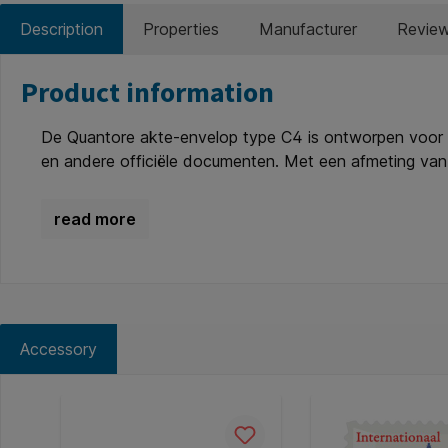
Description
Properties
Manufacturer
Revie
Product information
De Quantore akte-envelop type C4 is ontworpen voor h
en andere officiële documenten. Met een afmeting van
bescherming zorgt. De onzichtbare binnendruk heeft pri
voor een betrouwbare sluiting. Gemaakt van FSC-gecert
stuks, ideaal voor kantoren en officiële officieel. Ken
Sluiting: zelfklevend. * Duurzaamheid: gemaakt van FS
Accessory
Skip product gallery