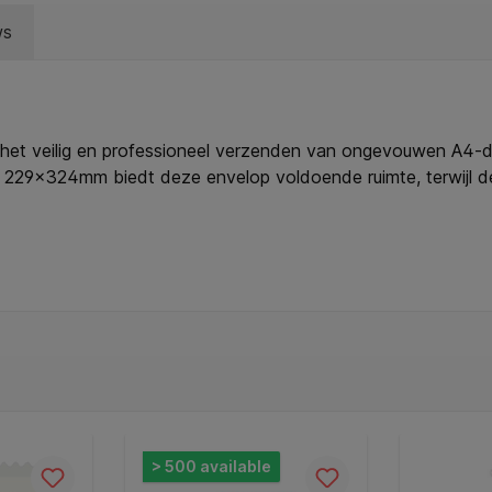
ws
et veilig en professioneel verzenden van ongevouwen A4-do
 229x324mm biedt deze envelop voldoende ruimte, terwijl de 
vacy, zodat de inhoud niet doorschijnt. De zelfklevende sluit
ificeerde grondstoffen, biedt deze envelop een milieubewus
merken: * Afmeting: 229x324mm. * Binnendruk: grijs voor extra 
C-gecertificeerde grondstoffen. * Inhoud pak 10 stuks.
> 500 available