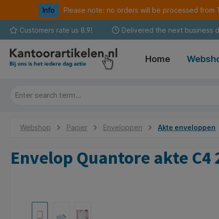
Info
Please note: no orders will be processed fro
search
Skip to main navigation
Customers rate us 8.9!
Delivered the next business 
Home
Websh
Webshop
Papier
Enveloppen
Akte enveloppen
Envelop Quantore akte C4 
Skip image gallery