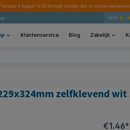
m Thursday 6 August 14:30 through Sunday due to system maintenan
2605
day
op
Klantenservice
Blog
Zakelijk
K
229x324mm zelfklevend wit 
€1.46*