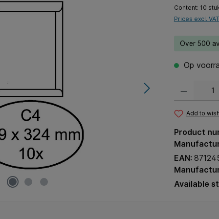
Content:
10 stu
Prices excl. VA
Over 500 av
Op voorra
Product Quantit
Add to wish
Product nu
Manufactu
EAN:
87124
Manufactur
Available s