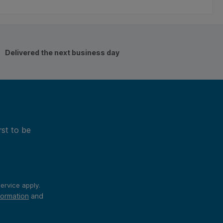
et de aard van
ct is het maximum
en aantal 3
.
Delivered the next business day
rst to be
ervice
apply.
formation
and