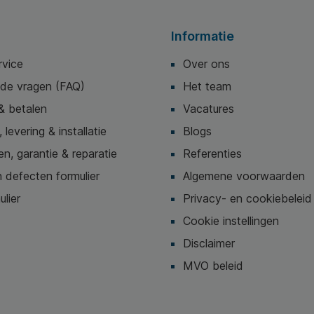
grondstoffen. * Inhoud pak:
250x350mm
emaakt
25 stuks.
Materiaal:
iceerde
Sluiting: 
Informatie
nhoud pak:
hersluitba
pak: 5 stu
rvice
Over ons
gecertific
lde vragen (FAQ)
Het team
& betalen
Vacatures
 levering & installatie
Blogs
n, garantie & reparatie
Referenties
 defecten formulier
Algemene voorwaarden
ulier
Privacy- en cookiebeleid
Cookie instellingen
Disclaimer
MVO beleid