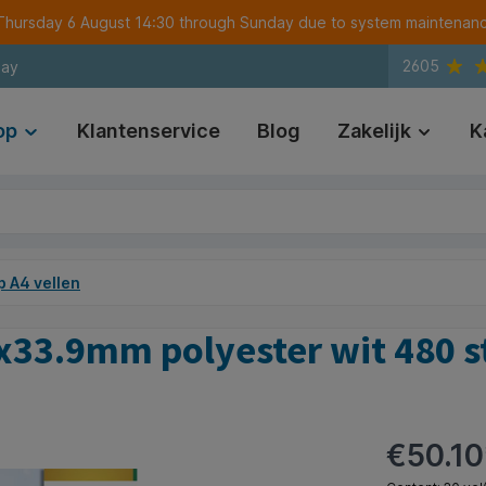
m Thursday 6 August 14:30 through Sunday due to system maintenan
2605
day
op
Klantenservice
Blog
Zakelijk
K
p A4 vellen
5x33.9mm polyester wit 480 s
€50.10