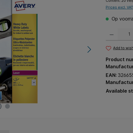
Content:
20 vel
Prices excl. VA
Op voorra
Product Quantit
Add to wish
Product nu
Manufactu
EAN:
32665
Manufactur
Available s