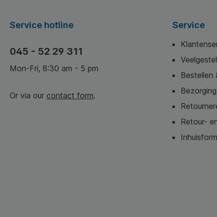
van FSC-gecertificeerde
stripsluiting. *
grondstoffen. * Inhoud pak
Duurzaamheid: g
10 stuks.
van FSC-gecertif
Service hotline
Service
grondstoffen. * I
10 stuks.
Klantense
045 - 52 29 311
Veelgeste
Mon-Fri, 8:30 am - 5 pm
Bestellen 
Bezorging,
Or via our
contact form
.
Retournere
Retour- en
Inhuisform