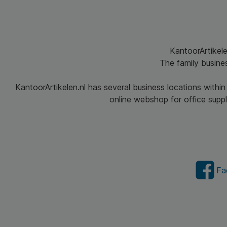
KantoorArtikele
The family busine
KantoorArtikelen.nl has several business locations withi
online webshop for office suppli
Fa