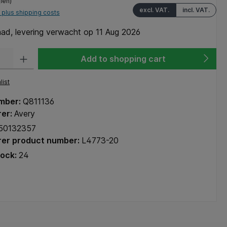
(len)
excl. VAT.
incl. VAT.
T plus shipping costs
ad, levering verwacht op 11 Aug 2026
y: Enter the desired amount or use the buttons to increase or decrease the q
Add to shopping cart
list
mber:
Q811136
rer:
Avery
50132357
er product number:
L4773-20
tock:
24