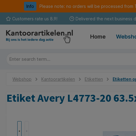
Info
Please note: no orders will be processed fro
search
Skip to main navigation
Customers rate us 8.9!
Delivered the next business 
Home
Websh
Webshop
Kantoorartikelen
Etiketten
Etiketten o
Etiket Avery L4773-20 63.
Skip image gallery