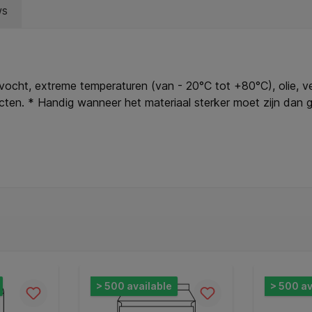
ws
 vocht, extreme temperaturen (van - 20°C tot +80°C), olie, v
cten. * Handig wanneer het materiaal sterker moet zijn dan g
s en ontwerpsoftware beschikbaar op http://www.avery.eu.
> 500 available
> 500 av