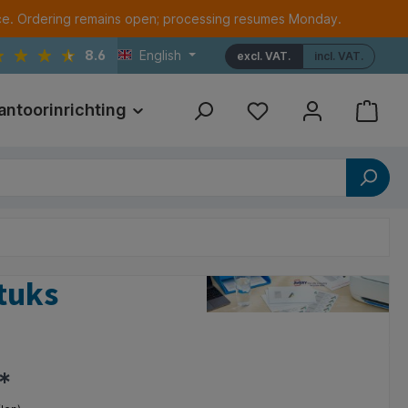
ce. Ordering remains open; processing resumes Monday.
8.6
English
excl. VAT.
incl. VAT.
antoorinrichting
Print
Referenties
tuks
*