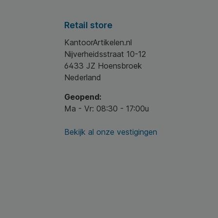
. * Kleur: wit. *
 kraftpapier. *
zelfklevende
Retail store
re strip. * Inhoud
ks. * FSC-
KantoorArtikelen.nl
eerd: ja.
Nijverheidsstraat 10-12
6433 JZ Hoensbroek
Nederland
Geopend:
Ma - Vr: 08:30 - 17:00u
Bekijk al onze vestigingen