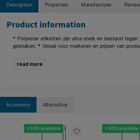
Description
Properties
Manufacturer
Revie
Product information
* Polyester etiketten zijn ultra-sterk en bestand tegen
gebruiken. * Ideaal voor markeren en prijzen van produ
watervast, kan niet scheuren. *Gratis online template
Accessory
Alternative
Skip product gallery
> 500 available
> 500 available