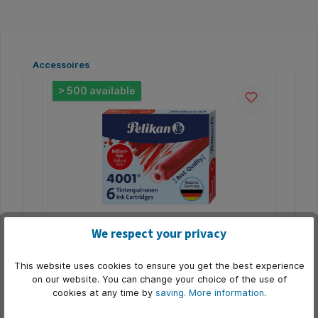
Skip product gallery
Accessoires
> 500 available
>
We respect your privacy
Inktpatroon Pelikan 4001 rood 6 stuks
In
st
This website uses cookies to ensure you get the best experience
* Standaard inktpatronen voor de meeste
* S
on our website. You can change your choice of the use of
nt
patronenvulpenhouders. * Doos à 6 stuks.
pat
cookies at any time by
saving.
More information
.
Product number:
Q609602
Pro