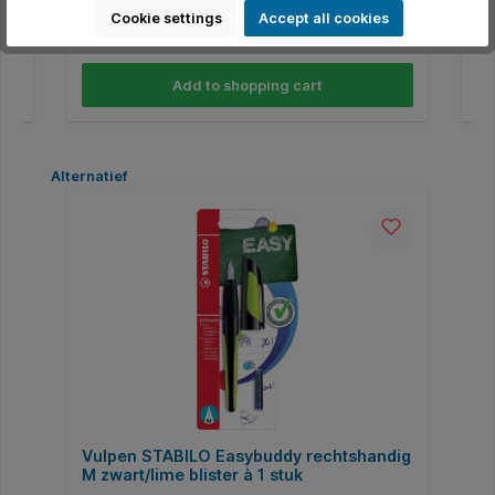
Cookie settings
Accept all cookies
€1.88*
Add to shopping cart
Skip product gallery
Alternatief
Vulpen STABILO Easybuddy rechtshandig
M zwart/lime blister à 1 stuk