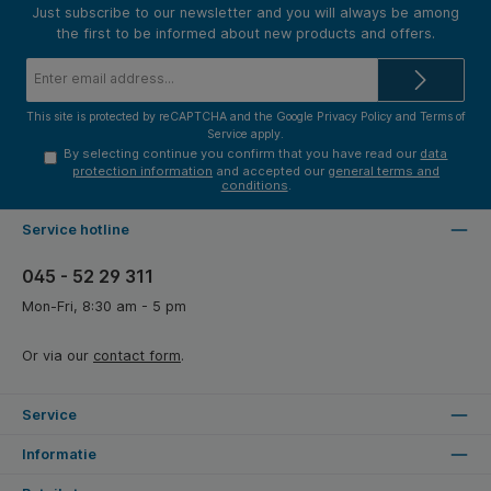
Just subscribe to our newsletter and you will always be among
the first to be informed about new products and offers.
Email
address*
This site is protected by reCAPTCHA and the Google
Privacy Policy
and
Terms of
Service
apply.
By selecting continue you confirm that you have read our
data
protection information
and accepted our
general terms and
conditions
.
Service hotline
045 - 52 29 311
Mon-Fri, 8:30 am - 5 pm
Or via our
contact form
.
Service
Informatie