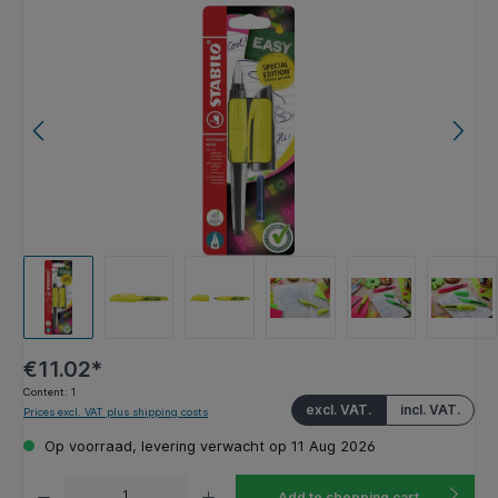
Skip image gallery
€11.02*
Content:
1
excl. VAT.
incl. VAT.
Prices excl. VAT plus shipping costs
Op voorraad, levering verwacht op 11 Aug 2026
Product Quantity: Enter the desired amount or use the buttons to increase or decrease the q
Add to shopping cart