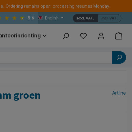
ce. Ordering remains open; processing resumes Monday.
8.6
English
excl. VAT.
incl. VAT.
antoorinrichting
Print
Referenties
5mm groen
Artline