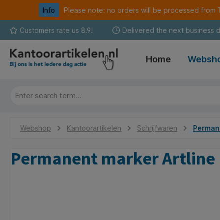
Info
Please note: no orders will be processed fro
search
Skip to main navigation
Customers rate us 8.9!
Delivered the next business 
Home
Websh
Webshop
Kantoorartikelen
Schrijfwaren
Permane
Permanent marker Artline 
Skip image gallery