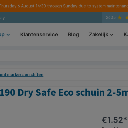
m Thursday 6 August 14:30 through Sunday due to system maintenan
2605
day
op
Klantenservice
Blog
Zakelijk
K
nt markers en stiften
190 Dry Safe Eco schuin 2-
€1.52*