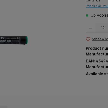
Content:
1
Prices excl. VA
Op voorra
Product Quantit
Add to wish
Product nu
Manufactu
EAN:
45494
Manufactur
Available s