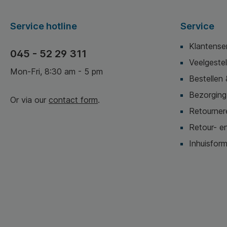
kopieerapparaten. * Lijm:
oplosmiddelvrij, op
acrylaatbasis. *
Service hotline
Service
Temperatuurbereik: -30°C
tot +70°C, piek tot 200°C.
Klantense
* Materiaal: FSC-
045 - 52 29 311
gecertificeerd.
Veelgeste
Mon-Fri, 8:30 am - 5 pm
Bestellen 
Bezorging,
Or via our
contact form
.
Retournere
Retour- en
Inhuisform