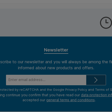
rechterzijde neem je
documenten snel en
gemakkelijk in en uit. De
copysafe-eigenschap
voorkomt dat afdrukken
verkleuren of vastkleven.
Verpakt per 25 stuks – een
praktische oplossing voor
op kantoor, school of thuis.
Kenmerken: * Type:
insteekmap L-model. *
Newsletter
Formaat: A4. * Afmeting:
220x305mm. * Materiaal:
scribe to our newsletter and you will always be among the fi
polypropyleen (PP). *
Dikte: 0,12mm. * Structuur:
informed about new products and offers.
glad. * Kleur: transparant. *
Eigenschappen: copysafe,
Email
boven- en rechterzijde
address*
open. * Verpakking: doos à
s protected by reCAPTCHA and the Google
25 stuks. * Toepassing:
Privacy Policy
and
Terms of S
bescherming en presentatie
ing continue you confirm that you have read our
data protection in
van A4-documenten.
accepted our
general terms and conditions
.