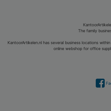
KantoorArtikele
The family busine
KantoorArtikelen.nl has several business locations withi
online webshop for office suppli
Fa