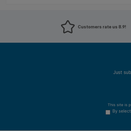
kopieerapparaten. Ze zijn
gemaakt van 70 grams
chloorvrij gebleekt
etikettenpapier en voorzien
van een 60 grams
Customers rate us 8.9!
siliconenrug. De
oplosmiddelvrije acrylaatlijm
zorgt voor betrouwbare
hechting, zelfs onder
uitdagende
omstandigheden. Bestand
tegen temperaturen van
-30°C tot +70°C, met
Just sub
piekbelasting tot 200°C.
FSC-gecertificeerd en dus
een milieuvriendelijke
keuze. Kenmerken: * Type:
zelfklevend etiket. *
Formaat: 210x148mm. *
Aantal: 200 stuks. *
This site i
Papiergewicht: 70gr
By select
(etiket), 60gr (siliconenrug).
* Geschikt voor: inkjet,
laser, matrixprinters en