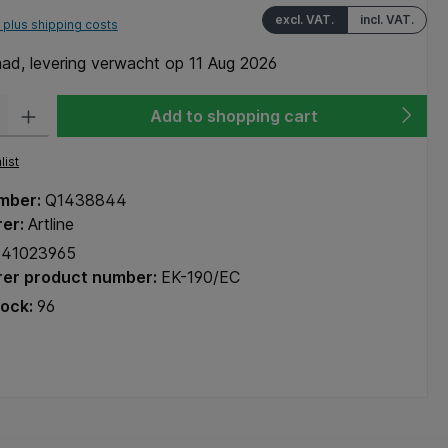
excl. VAT.
incl. VAT.
T plus shipping costs
ad, levering verwacht op 11 Aug 2026
y: Enter the desired amount or use the buttons to increase or decrease the q
Add to shopping cart
list
mber:
Q1438844
rer:
Artline
41023965
er product number:
EK-190/EC
tock:
96