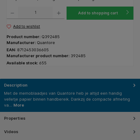
Product Quantity: Enter the desired amount or use the buttons to increase or decrease the q
Add to shopping cart
Add to wishlist
Product number:
Q392485
Manufacturer:
Quantore
EAN:
8712453036605
Manufacturer product number:
392485
Available stock:
655
Description
Met de memoblaadjes van Quantore heb je altijd een handig
velletje papier binnen handbereik. Dankzij de compacte afmeting
va…
More
Properties
Videos