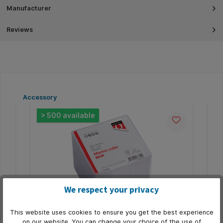
Manufacturer
Reviews
Skip product gallery
Accessory
> 500 available
>
We respect your privacy
This website uses cookies to ensure you get the best experience
on our website. You can change your choice of the use of