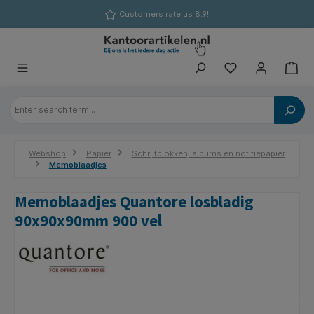
in content
Customers rate us 8.9!
Webshop
Papier
Schrijfblokken, albums en notitiepapier
Memoblaadjes
Memoblaadjes Quantore losbladig
90x90x90mm 900 vel