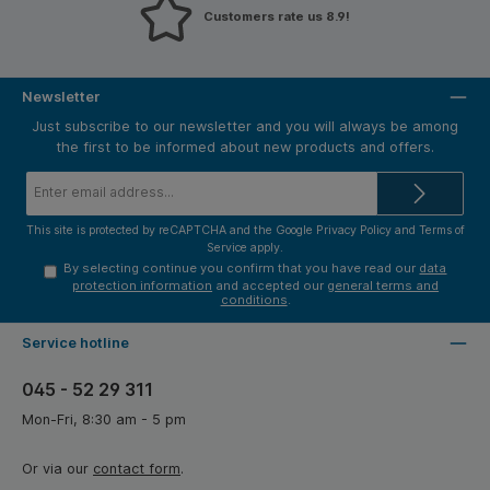
Customers rate us 8.9!
Newsletter
Just subscribe to our newsletter and you will always be among
the first to be informed about new products and offers.
Email
address*
This site is protected by reCAPTCHA and the Google
Privacy Policy
and
Terms of
Service
apply.
By selecting continue you confirm that you have read our
data
protection information
and accepted our
general terms and
conditions
.
Service hotline
045 - 52 29 311
Mon-Fri, 8:30 am - 5 pm
Or via our
contact form
.