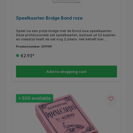
Speelkaarten Bridge Bond roze
Speel oa een potje bridge met de Bond luxe speelkaarten.
Deze professionele set speelkaarten, bestaat uit 52 kaarten
en meestal heeft de set nog 2 jokers. Het betreft hier
engelse speelkaarten, dus A, K. Q. en J. Achterkant van de
Product number:
Q099989
kaarten zijn roze. Perfect voor een gezellige avond.
€2.93*
Add to shopping cart
> 500 available