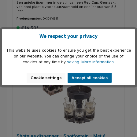
Een unieke ijsemmer in de stijl van een Red Cup. Gemaakt
van hard plastic voor duurzaamheid en een inhoud van 5.5
liter.
Product number:
DK10416311
€14.50*
We respect your privacy
Add to shopping cart
This website uses cookies to ensure you get the best experience
on our website. You can change your choice of the use of
cookies at any time by
saving.
More information
.
Only 1 available
Cookie settings
Accept all cookies
Shotglas dispenser - Shotfontein - Met 6