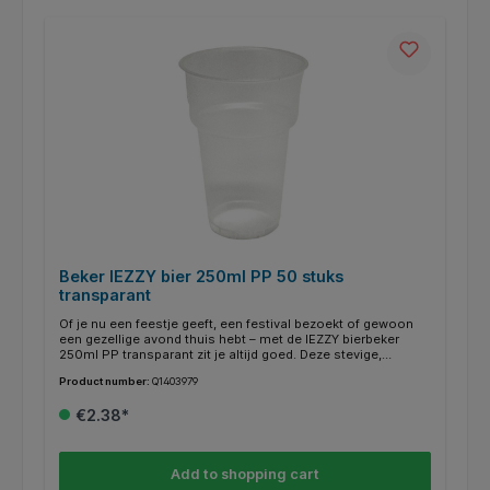
Beker IEZZY bier 250ml PP 50 stuks
transparant
Of je nu een feestje geeft, een festival bezoekt of gewoon
een gezellige avond thuis hebt – met de IEZZY bierbeker
250ml PP transparant zit je altijd goed. Deze stevige,
lichtgewicht bierbeker is gemaakt van polypropyleen (PP) en
Product number:
Q1403979
heeft een inhoud van 250ml, ideaal voor een verfrissend
biertje. Dankzij het transparante materiaal en de praktische
€2.38*
kraag zie je in één oogopslag hoeveel drank er nog in zit en
ligt de beker prettig in de hand. Een betrouwbare keuze voor
elke gelegenheid waar gemak en sfeer samenkomen. Let op:
dit is een SUP-product (bevat plastic). Kenmerken: * Type:
Add to shopping cart
bierbeker. * Inhoud: 250ml. * Materiaal: polypropyleen (pp). *