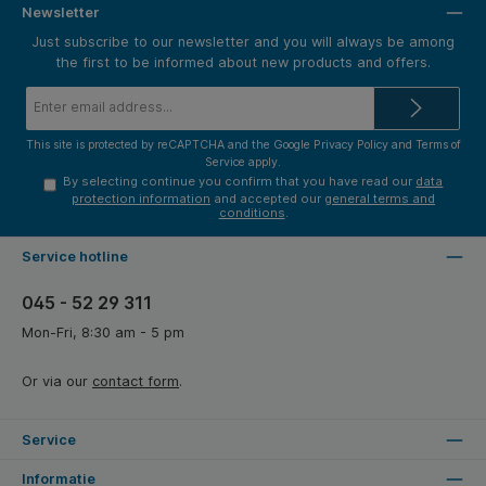
Newsletter
Just subscribe to our newsletter and you will always be among
the first to be informed about new products and offers.
Email
address*
This site is protected by reCAPTCHA and the Google
Privacy Policy
and
Terms of
Service
apply.
By selecting continue you confirm that you have read our
data
protection information
and accepted our
general terms and
conditions
.
Service hotline
045 - 52 29 311
Mon-Fri, 8:30 am - 5 pm
Or via our
contact form
.
Service
Informatie