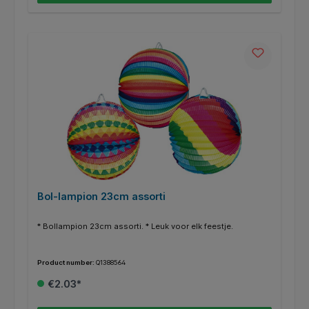
Kleur: transparant. * Afmeting: Ø7,8 x 10,8cm. * Gebruik:
geschikt voor bier en andere koude dranken. * SUP-product:
bevat plastic. * Aantal per verpakking: 50 stuks.
Bol-lampion 23cm assorti
* Bollampion 23cm assorti. * Leuk voor elk feestje.
Product number:
Q1388564
€2.03*