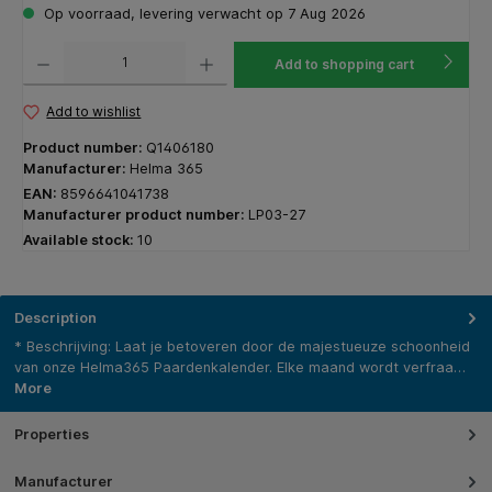
Op voorraad, levering verwacht op 7 Aug 2026
Product Quantity: Enter the desired amount or use the buttons to increase or decrease the q
Add to shopping cart
Add to wishlist
Product number:
Q1406180
Manufacturer:
Helma 365
EAN:
8596641041738
Manufacturer product number:
LP03-27
Available stock:
10
Description
* Beschrijving: Laat je betoveren door de majestueuze schoonheid
van onze Helma365 Paardenkalender. Elke maand wordt verfraa…
More
Properties
Manufacturer