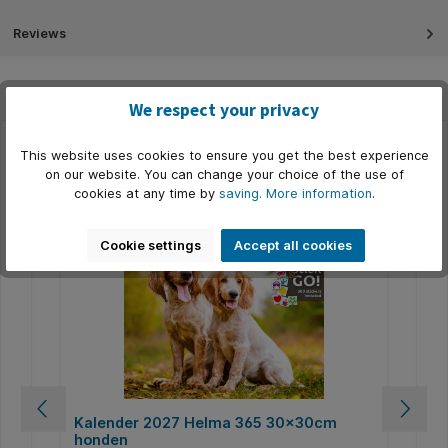
Reviews
We respect your privacy
This website uses cookies to ensure you get the best experience
Skip product gallery
Alternative
on our website. You can change your choice of the use of
cookies at any time by
saving.
More information
.
Cookie settings
Accept all cookies
Kalender 2027 Helma 365 30x30cm
Ka
honden
ka