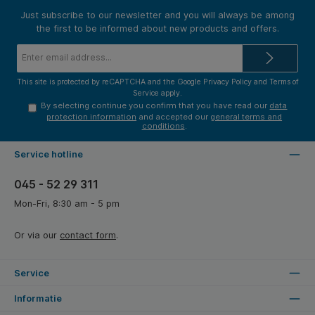
milieuvriendelijk PFC-gecertificeerd papier.
Just subscribe to our newsletter and you will always be among
the first to be informed about new products and offers.
Email
address*
This site is protected by reCAPTCHA and the Google
Privacy Policy
and
Terms of
Service
apply.
By selecting continue you confirm that you have read our
data
protection information
and accepted our
general terms and
conditions
.
Service hotline
045 - 52 29 311
Mon-Fri, 8:30 am - 5 pm
Or via our
contact form
.
Service
Informatie