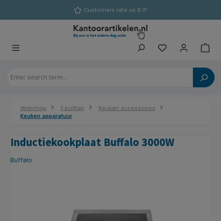
in content
Customers rate us 8.9!
Webshop
Facilitair
Keuken accessoires
Keuken apparatuur
Inductiekookplaat Buffalo 3000W
Buffalo
Skip image gallery