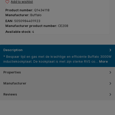
Add to wishlist
Product number:
Q1434118
Manufacturer:
Buffalo
EAN:
5050984401923
Manufacturer product number:
CE208
Available stock:
4
Description
* Bespaar tijd en gas met de krachtige en efficiënte Buffalo 3000W
inductiekookplaat. De kookplaat is met zijn sterke RVS co…
More
Properties
Manufacturer
Reviews