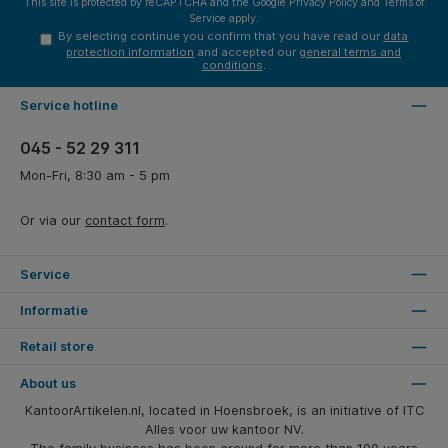
This site is protected by reCAPTCHA and the Google
Privacy Policy
and
Terms of
Service
apply.
By selecting continue you confirm that you have read our
data
protection information
and accepted our
general terms and
conditions
.
Service hotline
045 - 52 29 311
Mon-Fri, 8:30 am - 5 pm
Or via our
contact form
.
Service
Informatie
Retail store
About us
KantoorArtikelen.nl, located in Hoensbroek, is an initiative of ITC
Alles voor uw kantoor NV.