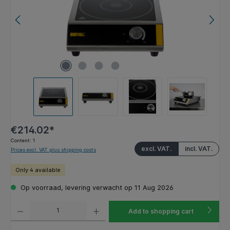
€214.02*
Content:
1
excl. VAT.
incl. VAT.
Prices excl. VAT plus shipping costs
Only 4 available
Op voorraad, levering verwacht op 11 Aug 2026
Product Quantity: Enter the desired amount or use the buttons to increase or decrease the q
Add to shopping cart