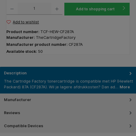
Product Quantity: Enter the desired amount or use the buttons to increase or decrease the q
Add to shopping cart
Add to wishlist
Product number:
TCF-HEW-CF287A
Manufacturer:
TheCartridgeFactory
Manufacturer product number:
CF287A
Available stock:
50
Description
The Cartridge Factory tonercartridge is compatible met HP (Hewlett
Packard) 87A (CF287A). Wil je lagere afdrukkosten? Dan ad…
More
Manufacturer
Reviews
Compatible Devices