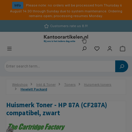
in content
Info
Please note: no orders will be processed from Thursday 6
August 14:30 through Sunday due to system maintenance. Ordering
remains open; processing resumes Monday.
Customers rate us 8.9!
Webshop
Inkt & Toner
Toners
Huismerk toners
Hewlett Packard
Huismerk Toner - HP 87A (CF287A)
compatibel, zwart