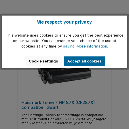
We respect your privacy
Skip product gallery
Related
This website uses cookies to ensure you get the best experience
on our website. You can change your choice of the use of
cookies at any time by
saving.
More information
.
Cookie settings
Accept all cookies
Huismerk Toner - HP 87X (CF287X)
compatibel, zwart
The Cartridge Factory tonercartridge is compatible
met HP (Hewlett Packard) 87X (CF287X). Wil je lagere
afdrukkosten? Dan adviseren wij je om deze
tonercartridge aan te schaffen. De beste keuze om te