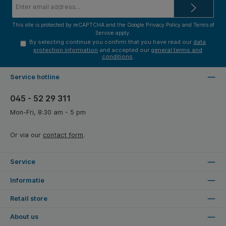
Email
address*
This site is protected by reCAPTCHA and the Google
Privacy Policy
and
Terms of
Service
apply.
By selecting continue you confirm that you have read our
data
protection information
and accepted our
general terms and
conditions
.
Service hotline
045 - 52 29 311
Mon-Fri, 8:30 am - 5 pm
Or via our
contact form
.
Service
Informatie
Retail store
About us