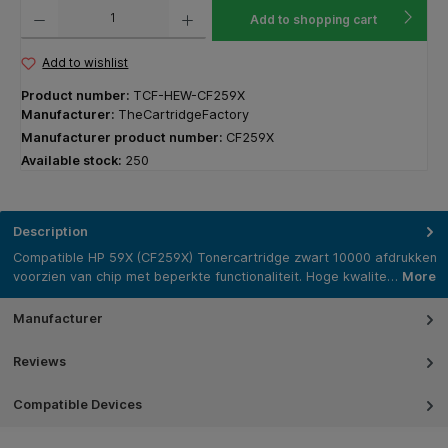
Product Quantity: Enter the desired amount or use the buttons to increase or decrease the q
Add to shopping cart
Add to wishlist
Product number:
TCF-HEW-CF259X
Manufacturer:
TheCartridgeFactory
Manufacturer product number:
CF259X
Available stock:
250
Description
Compatible HP 59X (CF259X) Tonercartridge zwart 10000 afdrukken
voorzien van chip met beperkte functionaliteit. Hoge kwalite…
More
Manufacturer
Reviews
Compatible Devices