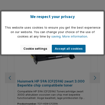
We respect your privacy
Skip product gallery
Related
This website uses cookies to ensure you get the best experience
on our website. You can change your choice of the use of
cookies at any time by
saving.
More information
.
Cookie settings
Accept all cookies
0
Huismerk HP 59A (CF259A) zwart 3.000
Hu
Beperkte chip compatibele toner
Ni
Compatible HP 59A (CF259A) Tonercartridge zwart
Com
3000 afdrukken voorzien van chip met beperkte
30
elig
functionaliteit. Hoge kwaliteit, lage printkosten Op
kwa
zoek naar een voordelig alternatief voor de originele
alt
Product number:
TCF-HEW-CF259A
Pro
HP 59A (CF259A) tonercartridge? Deze TCF-HEW-
to