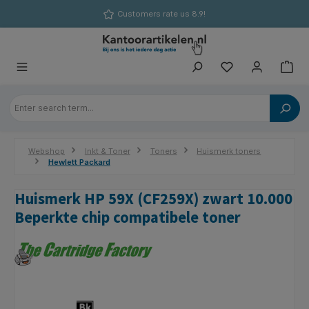
in content
Customers rate us 8.9!
Webshop
Inkt & Toner
Toners
Huismerk toners
Hewlett Packard
Huismerk HP 59X (CF259X) zwart 10.000
Beperkte chip compatibele toner
Skip image gallery