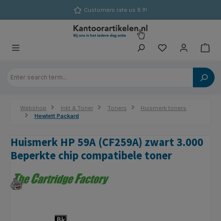
in content
Customers rate us 8.9!
Webshop
Inkt & Toner
Toners
Huismerk toners
Hewlett Packard
Huismerk HP 59A (CF259A) zwart 3.000
Beperkte chip compatibele toner
Skip image gallery