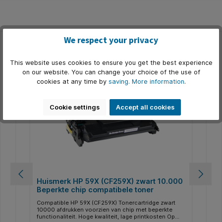
We respect your privacy
Skip product gallery
Related
This website uses cookies to ensure you get the best experience
on our website. You can change your choice of the use of
cookies at any time by
saving.
More information
.
Cookie settings
Accept all cookies
00
Huismerk HP 59X (CF259X) zwart 10.000
Hu
Beperkte chip compatibele toner
Ni
Compatible HP 59X (CF259X) Tonercartridge zwart
Com
10000 afdrukken voorzien van chip met beperkte
10
elig
functionaliteit. Hoge kwaliteit, lage printkosten Op
kwa