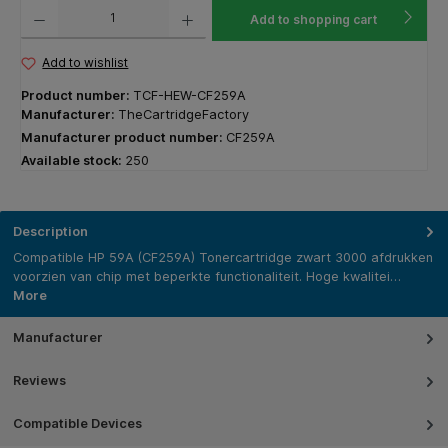
Product Quantity: Enter the desired amount or use the buttons to increase or decrease the q
Add to shopping cart
Add to wishlist
Product number:
TCF-HEW-CF259A
Manufacturer:
TheCartridgeFactory
Manufacturer product number:
CF259A
Available stock:
250
Description
Compatible HP 59A (CF259A) Tonercartridge zwart 3000 afdrukken
voorzien van chip met beperkte functionaliteit. Hoge kwalitei…
More
Manufacturer
Reviews
Compatible Devices