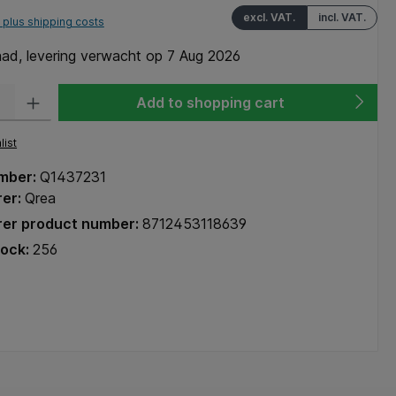
excl. VAT.
incl. VAT.
T plus shipping costs
ad, levering verwacht op 7 Aug 2026
y: Enter the desired amount or use the buttons to increase or decrease the q
Add to shopping cart
list
mber:
Q1437231
rer:
Qrea
er product number:
8712453118639
tock:
256