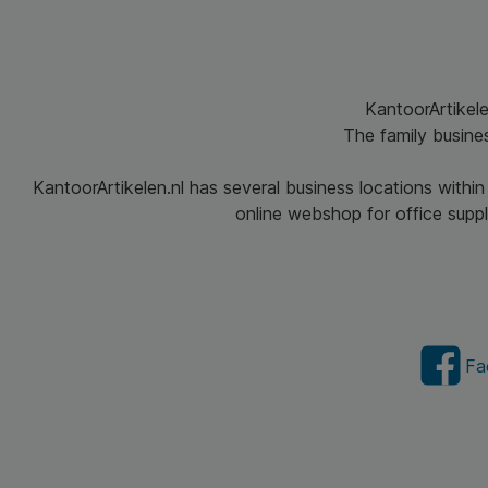
KantoorArtikele
The family busine
KantoorArtikelen.nl has several business locations withi
online webshop for office suppli
Fa