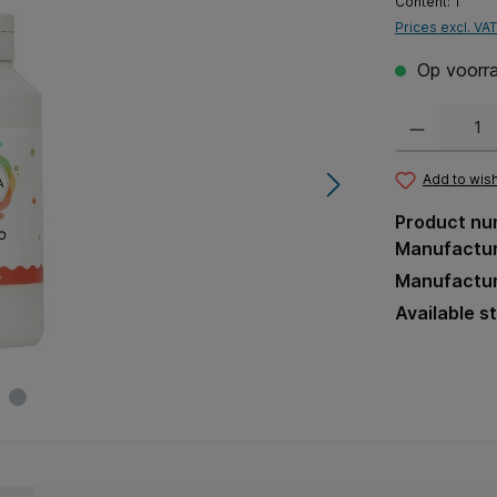
Content:
1
Prices excl. VA
Op voorra
Product Quantit
Add to wish
Product nu
Manufactu
Manufactur
Available s