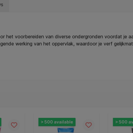
ws
oor het voorbereiden van diverse ondergronden voordat je aa
igende werking van het oppervlak, waardoor je verf gelijkma
 het oppervlak vetvrij is. Qrea Gesso droogt mat op, vergeelt 
et kwaliteit en duurzaamheid. Kenmerken: * Inhoud: 250 ml. *
hechting en minder verfabsorptie. * Ondergronden: geschikt vo
afwerking. * Herkomst: geproduceerd in Nederland. * Aanvul
sothiazol-3-one)(55965-84-9). Kan een allergische reactie
> 500 available
> 500 av