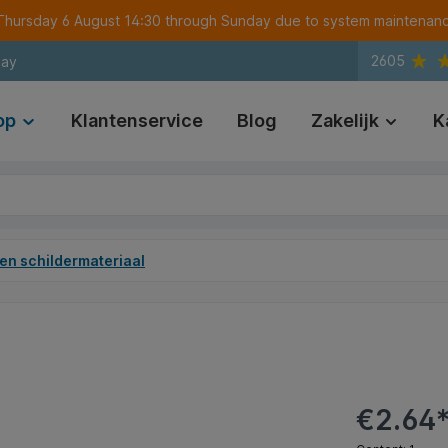
m Thursday 6 August 14:30 through Sunday due to system maintenan
2605
day
op
Klantenservice
Blog
Zakelijk
K
en schildermateriaal
€2.64