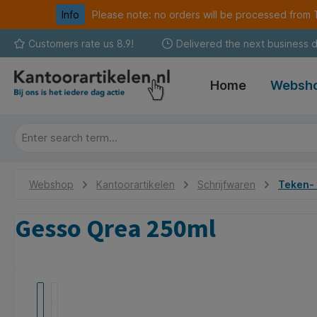
Info
Please note: no orders will be processed fro
search
Skip to main navigation
Customers rate us 8.9!
Delivered the next business 
Home
Websh
Webshop
Kantoorartikelen
Schrijfwaren
Teken- 
Gesso Qrea 250ml
Skip image gallery