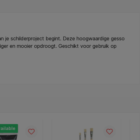
n je schilderproject begint. Deze hoogwaardige gesso
tiger en mooier opdroogt. Geschikt voor gebruik op
niet en is geschikt voor olie-, water- en acrylverf.
 Kleur: wit (droogt mat op). * Geschikt voor: olie-,
or hout, papier, metaal, stof, MDF en andere vetvrije
lende gevareninformatie: EUH208: Bevat CIT/MIT (5-
 veroorzaken. Bevat DMDMH. Kan een allergische
ailable