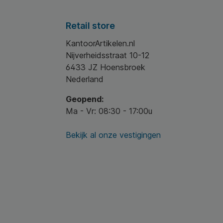
uren onderling
He
 vegan,
Eu
. * Verpakking:
in
Retail store
nte tube met
* Herkomst:
KantoorArtikelen.nl
erd in
ende
Nijverheidsstraat 10-12
formatie: EUH208:
6433 JZ Hoensbroek
/MIT (5-chloro-2-
Nederland
-isothiazol-3-one
yl-2H-isothiazol-
Geopend:
965-84-9). Kan
ische reactie
Ma - Vr: 08:30 - 17:00u
en.
Bekijk al onze vestigingen