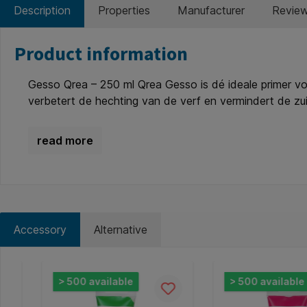
Description
Properties
Manufacturer
Revie
Product information
Gesso Qrea – 250 ml Qrea Gesso is dé ideale primer v
verbetert de hechting van de verf en vermindert de zu
onder andere hout, papier, metaal, stof en MDF – zolang
Een onmisbare basis laag voor kunstenaars die werken m
water- en acrylverf. * Toepassing: primer voor betere 
oppervlakken. * Eigenschappen: vergeelt niet, matte 
chloro-2-methyl-2H-isothiazol-3-one en 2-methyl-2H-i
reactie veroorzaken.
Accessory
Alternative
Skip product gallery
> 500 available
> 500 available