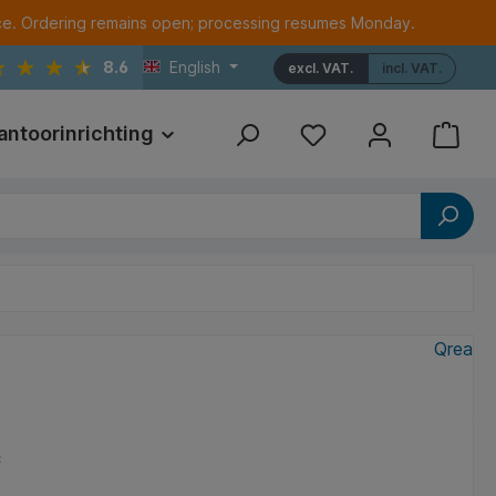
ce. Ordering remains open; processing resumes Monday.
8.6
English
excl. VAT.
incl. VAT.
antoorinrichting
Print
Referenties
Qrea
*