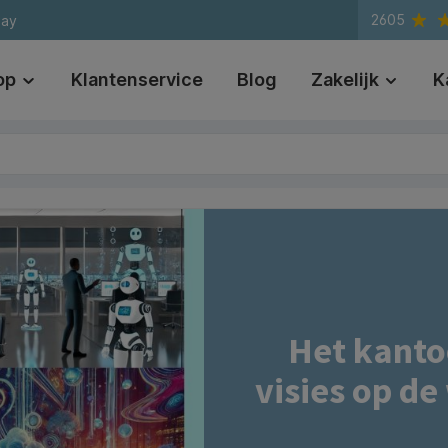
2605
day
op
Klantenservice
Blog
Zakelijk
K
Het kanto
visies op d