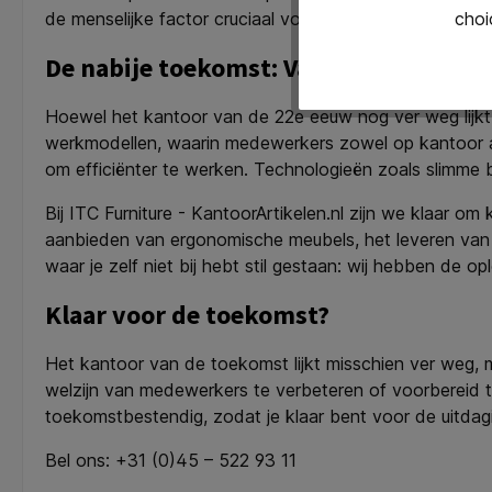
de menselijke factor cruciaal voor innovatie, empathie e
choi
De nabije toekomst: Van visie naar real
Hoewel het kantoor van de 22e eeuw nog ver weg lijkt
werkmodellen, waarin medewerkers zowel op kantoor a
om efficiënter te werken. Technologieën zoals slimme
Bij ITC Furniture - KantoorArtikelen.nl zijn we klaar 
aanbieden van ergonomische meubels, het leveren van
waar je zelf niet bij hebt stil gestaan: wij hebben de
Klaar voor de toekomst?
Het kantoor van de toekomst lijkt misschien ver weg, 
welzijn van medewerkers te verbeteren of voorbereid 
toekomstbestendig, zodat je klaar bent voor de uitda
Bel ons: +31 (0)45 – 522 93 11