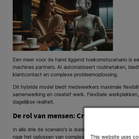
Een meer voor de hand liggend toekomstscenario is een 
machines partners. AI automatiseert routinetaken, biedt
klantcontact en complexe probleemoplossing.
Dit hybride model biedt medewerkers maximale flexibil
samenwerking en creatief werk. Flexibele werkplekken,
dagelijkse realiteit.
De rol van mensen: Creativiteit, ethiek
In alle drie de scenario’s is duidelijk dat AI een grot
naar het oplossen van complexe vraagstukken, creatief d
This website uses co