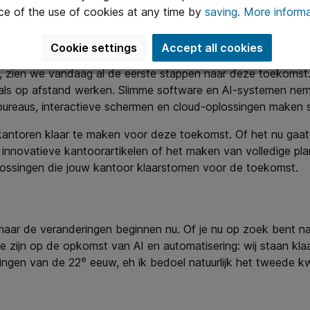
n strategische groei.
ce of the use of cookies at any time by
saving.
More informa
iteit
Cookie settings
Accept all cookies
, zien we vandaag al de eerste stappen naar deze toekomst
ls op afstand werken. Slimme software en AI-systemen nem
 bureaus, interactieve schermen en cloud-oplossingen maken
om kantoren klaar te maken voor deze toekomst. Of het nu gaat
 innovatieve kantoorartikelen of het maken van volledige 
 oplossingen die jouw kantoor klaarstomen voor de toekomst.
maar de veranderingen beginnen nu. Of je nu op zoek bent na
te zijn op de opkomst van AI en automatisering: wij staan k
e
gingen van de 22
eeuw, eh ik bedoel natuurlijk het tweede k