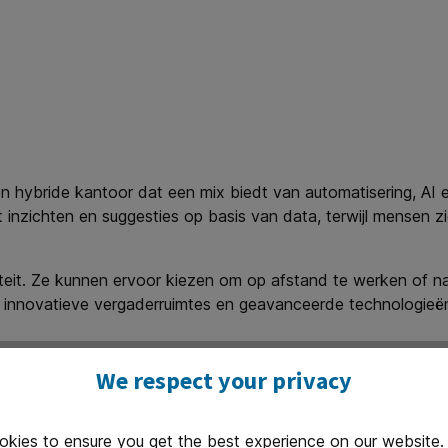
hybride kantoor dat een mix biedt van automatisering, AI en
 inzichten en suggesties op basis van data, terwijl mensen z
iteit. Ze kunnen ervoor kiezen om op afstand te werken of 
 innovatieve vergaderruimtes en geavanceerde technologieën 
 en relaties
We respect your privacy
e rol zal spelen in de kantoren van de toekomst, maar mensen 
enken, ethisch handelen en het onderhouden van relaties. Terwi
okies to ensure you get the best experience on our website