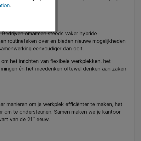
tion
.
. Bedrijven omarmen steeds vaker hybride
en routinetaken over en bieden nieuwe mogelijkheden
 samenwerking eenvoudiger dan ooit.
 om het inrichten van flexibele werkplekken, het
planningen én het meedenken oftewel denken aan zaken
ar manieren om je werkplek efficiënter te maken, het
laar om te ondersteunen. Samen maken we je kantoor
e
wart van de 21
eeuw.