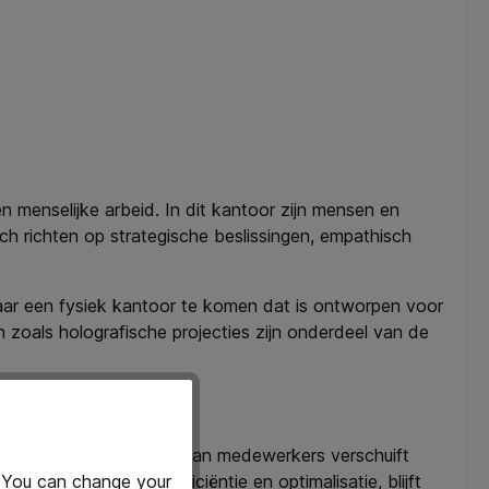
 menselijke arbeid. In dit kantoor zijn mensen en
ich richten op strategische beslissingen, empathisch
naar een fysiek kantoor te komen dat is ontworpen voor
zoals holografische projecties zijn onderdeel van de
blijven onmisbaar. De rol van medewerkers verschuift
jl AI zorgt voor efficiëntie en optimalisatie, blijft
. You can change your