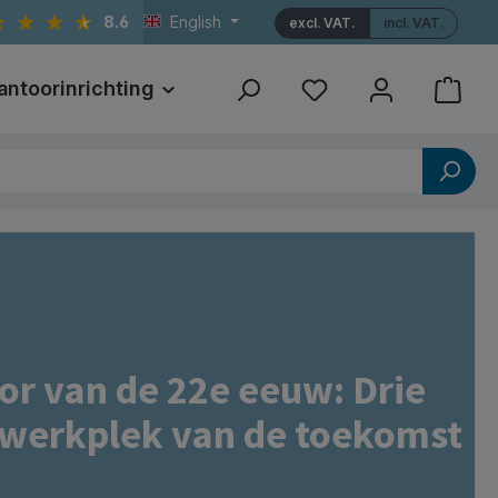
8.6
English
excl. VAT.
incl. VAT.
antoorinrichting
Print
Referenties
or van de 22e eeuw: Drie
e werkplek van de toekomst